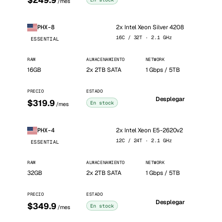
$249.9
/mes
2x Intel Xeon Silver 4208
PHX-8
16C / 32T · 2.1 GHz
ESSENTIAL
RAM
ALMACENAMIENTO
NETWORK
16GB
2x 2TB SATA
1 Gbps / 5TB
PRECIO
ESTADO
Desplegar
$319.9
En stock
/mes
2x Intel Xeon E5-2620v2
PHX-4
12C / 24T · 2.1 GHz
ESSENTIAL
RAM
ALMACENAMIENTO
NETWORK
32GB
2x 2TB SATA
1 Gbps / 5TB
PRECIO
ESTADO
Desplegar
$349.9
En stock
/mes