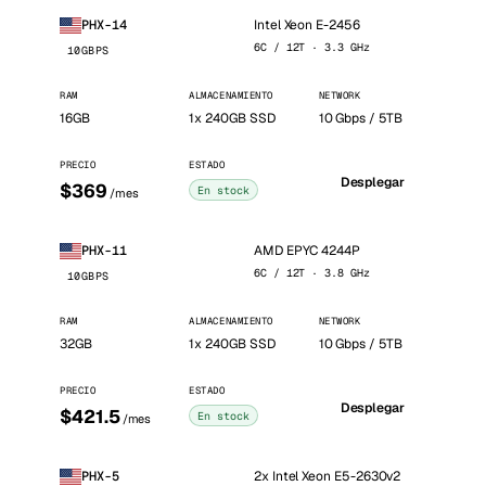
Intel Xeon E-2456
PHX-14
6C / 12T · 3.3 GHz
10GBPS
RAM
ALMACENAMIENTO
NETWORK
16GB
1x 240GB SSD
10 Gbps / 5TB
PRECIO
ESTADO
Desplegar
$369
En stock
/mes
AMD EPYC 4244P
PHX-11
6C / 12T · 3.8 GHz
10GBPS
RAM
ALMACENAMIENTO
NETWORK
32GB
1x 240GB SSD
10 Gbps / 5TB
PRECIO
ESTADO
Desplegar
$421.5
En stock
/mes
2x Intel Xeon E5-2630v2
PHX-5