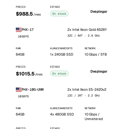
PRECIO
ESTADO
Desplegar
$988.5
En stock
/mes
2x Intel Xeon Gold 6526Y
PHX-17
32C / 64T · 2.8 GHz
10GBPS
RAM
ALMACENAMIENTO
NETWORK
64GB
1x 240GB SSD
10 Gbps / 5TB
PRECIO
ESTADO
Desplegar
$1015.5
En stock
/mes
2x Intel Xeon E5-2420v2
PHX-10G-UNM
12C / 24T · 2.2 GHz
10GBPS
RAM
ALMACENAMIENTO
NETWORK
64GB
4x 480GB SSD
10 Gbps /
Unmetered
PRECIO
ESTADO