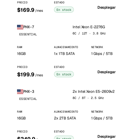
PRECIO
ESTADO
Desplegar
$169.9
En stock
/mes
Intel Xeon E-2276G
PHX-7
6C / 12T · 3.8 GHz
ESSENTIAL
RAM
ALMACENAMIENTO
NETWORK
16GB
1x 1TB SATA
1 Gbps / 5TB
PRECIO
ESTADO
Desplegar
$199.9
En stock
/mes
2x Intel Xeon E5-2609v2
PHX-3
8C / 8T · 2.5 GHz
ESSENTIAL
RAM
ALMACENAMIENTO
NETWORK
16GB
2x 2TB SATA
1 Gbps / 5TB
PRECIO
ESTADO
Desplegar
En stock