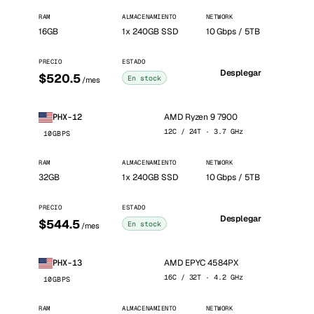
RAM
ALMACENAMIENTO
NETWORK
16GB
1x 240GB SSD
10 Gbps / 5TB
PRECIO
ESTADO
Desplegar
$520.5
En stock
/mes
AMD Ryzen 9 7900
PHX-12
12C / 24T · 3.7 GHz
10GBPS
RAM
ALMACENAMIENTO
NETWORK
32GB
1x 240GB SSD
10 Gbps / 5TB
PRECIO
ESTADO
Desplegar
$544.5
En stock
/mes
AMD EPYC 4584PX
PHX-13
16C / 32T · 4.2 GHz
10GBPS
RAM
ALMACENAMIENTO
NETWORK