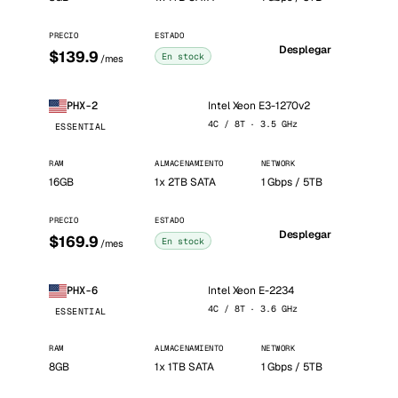
PRECIO
ESTADO
Desplegar
$139.9
En stock
/mes
Intel Xeon E3-1270v2
PHX-2
4C / 8T · 3.5 GHz
ESSENTIAL
RAM
ALMACENAMIENTO
NETWORK
16GB
1x 2TB SATA
1 Gbps / 5TB
PRECIO
ESTADO
Desplegar
$169.9
En stock
/mes
Intel Xeon E-2234
PHX-6
4C / 8T · 3.6 GHz
ESSENTIAL
RAM
ALMACENAMIENTO
NETWORK
8GB
1x 1TB SATA
1 Gbps / 5TB