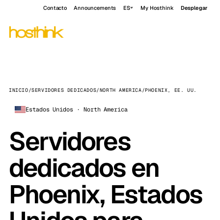
Contacto
Announcements
ES
My Hosthink
Desplegar
INICIO
/
SERVIDORES DEDICADOS
/
NORTH AMERICA
/
PHOENIX, EE. UU.
Estados Unidos · North America
Servidores
dedicados en
Phoenix, Estados