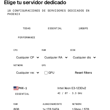
Elige tu servidor dedicado
18 CONFIGURACIONES DE SERVIDORES DEDICADOS EN
PHOENIX
TODAS
ESSENTIAL
10GBPS
PERFORMANCE
CPU
RAM
DISK
NETWORK
GPU
GPU
Reset filters
Intel Xeon E3-1230v2
PHX-1
4C / 8T · 3.3 GHz
ESSENTIAL
RAM
ALMACENAMIENTO
NETWORK
8GB
1x 1TB SATA
1 Gbps / 5TB