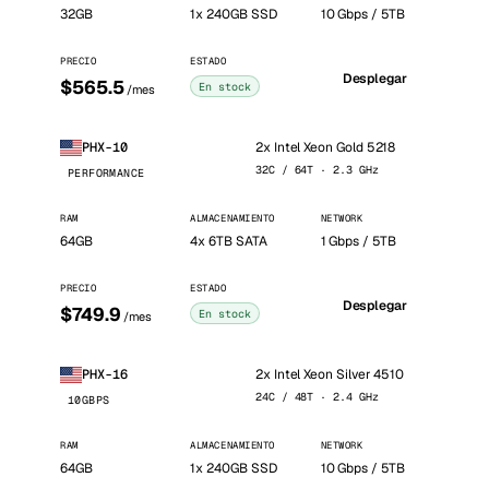
32GB
1x 240GB SSD
10 Gbps / 5TB
PRECIO
ESTADO
Desplegar
$565.5
En stock
/mes
2x Intel Xeon Gold 5218
PHX-10
32C / 64T · 2.3 GHz
PERFORMANCE
RAM
ALMACENAMIENTO
NETWORK
64GB
4x 6TB SATA
1 Gbps / 5TB
PRECIO
ESTADO
Desplegar
$749.9
En stock
/mes
2x Intel Xeon Silver 4510
PHX-16
24C / 48T · 2.4 GHz
10GBPS
RAM
ALMACENAMIENTO
NETWORK
64GB
1x 240GB SSD
10 Gbps / 5TB