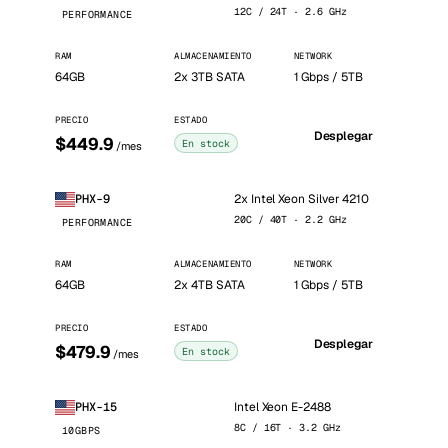
12C / 24T · 2.6 GHz
PERFORMANCE
RAM
ALMACENAMIENTO
NETWORK
64GB
2x 3TB SATA
1 Gbps / 5TB
PRECIO
ESTADO
Desplegar
$449.9
En stock
/mes
2x Intel Xeon Silver 4210
PHX-9
20C / 40T · 2.2 GHz
PERFORMANCE
RAM
ALMACENAMIENTO
NETWORK
64GB
2x 4TB SATA
1 Gbps / 5TB
PRECIO
ESTADO
Desplegar
$479.9
En stock
/mes
Intel Xeon E-2488
PHX-15
8C / 16T · 3.2 GHz
10GBPS