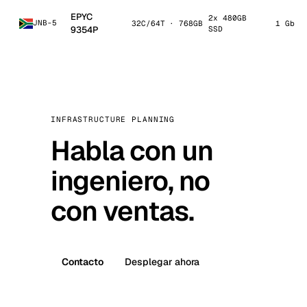
EPYC
2x 480GB
JNB-5
32C/64T · 768GB
1 Gbps
9354P
SSD
INFRASTRUCTURE PLANNING
Habla con un
ingeniero, no
con ventas.
Contacto
Desplegar ahora