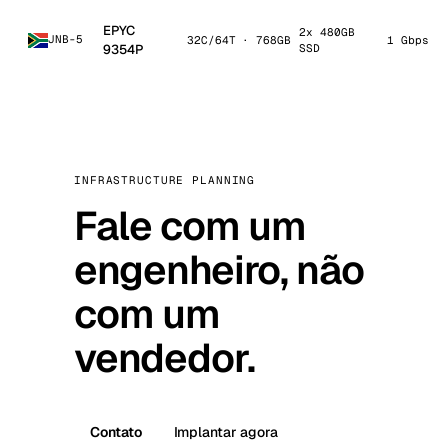
EPYC
2x 480GB
JNB-5
32C/64T · 768GB
1 Gbps /
9354P
SSD
INFRASTRUCTURE PLANNING
Fale com um
engenheiro, não
com um
vendedor.
Contato
Implantar agora