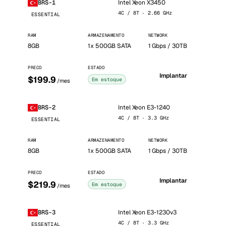
Intel Xeon X3450
BRS-1
4C / 8T · 2.66 GHz
ESSENTIAL
RAM
ARMAZENAMENTO
NETWORK
8GB
1x 500GB SATA
1 Gbps / 30TB
PRECO
ESTADO
Implantar
$199.9
Em estoque
/mes
Intel Xeon E3-1240
BRS-2
4C / 8T · 3.3 GHz
ESSENTIAL
RAM
ARMAZENAMENTO
NETWORK
8GB
1x 500GB SATA
1 Gbps / 30TB
PRECO
ESTADO
Implantar
$219.9
Em estoque
/mes
Intel Xeon E3-1230v3
BRS-3
4C / 8T · 3.3 GHz
ESSENTIAL