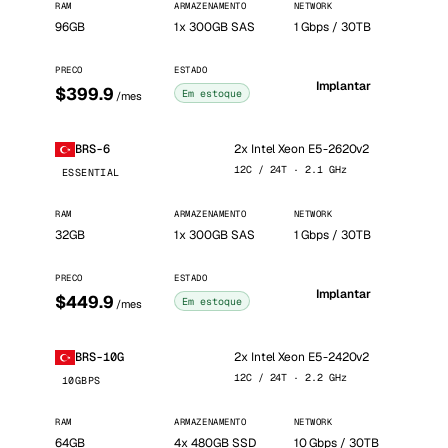
RAM
ARMAZENAMENTO
NETWORK
96GB
1x 300GB SAS
1 Gbps / 30TB
PRECO
ESTADO
Implantar
$399.9
Em estoque
/mes
2x Intel Xeon E5-2620v2
BRS-6
12C / 24T · 2.1 GHz
ESSENTIAL
RAM
ARMAZENAMENTO
NETWORK
32GB
1x 300GB SAS
1 Gbps / 30TB
PRECO
ESTADO
Implantar
$449.9
Em estoque
/mes
2x Intel Xeon E5-2420v2
BRS-10G
12C / 24T · 2.2 GHz
10GBPS
RAM
ARMAZENAMENTO
NETWORK
64GB
4x 480GB SSD
10 Gbps / 30TB