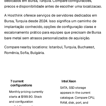
dedicados em Bursa, Turquia. Compare configuracoes,
precos e disponibilidade antes de escolher uma localizacao.
A Hosthink oferece serviços de servidores dedicados em
Bursa, Turquia desde 2024. Isso significa um caminho de
implantação conhecido, opções de configuração claras e
escalonamento prático para equipes que precisam de Bursa
bare metal sem atrasos personalizados de aquisição.
Compare nearby locations:
Istanbul, Turquia
,
Bucharest,
Romênia
,
Sofia, Bulgária
.
7 current
Intel Xeon
configurations
SATA, SSD storage
Monthly pricing currently
appears in the current
starts at $199.90. Stock
catalogue. Compare CPU,
and configuration
RAM, disk, port, and