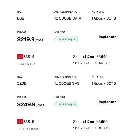
RAM
ARMAZENAMENTO
NETWORK
8GB
1x 500GB SATA
1 Gbps / 30TB
PRECO
ESTADO
Implantar
$219.9
Em estoque
/mes
2x Intel Xeon E5649
BRS-4
12C / 24T · 2.53 GHz
ESSENTIAL
RAM
ARMAZENAMENTO
NETWORK
32GB
1x 300GB SAS
1 Gbps / 30TB
PRECO
ESTADO
Implantar
$249.9
Em estoque
/mes
2x Intel Xeon X5660
BRS-5
12C / 24T · 2.8 GHz
PERFORMANCE