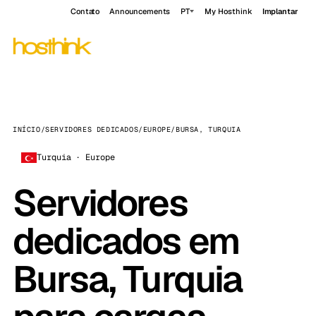
Contato
Announcements
PT
My Hosthink
Implantar
INÍCIO
/
SERVIDORES DEDICADOS
/
EUROPE
/
BURSA, TURQUIA
Turquia · Europe
Servidores
dedicados em
Bursa, Turquia