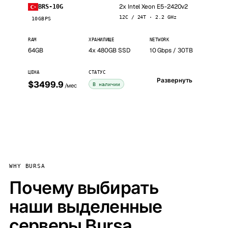
2x Intel Xeon E5-2420v2
BRS-10G
12C / 24T · 2.2 GHz
10GBPS
RAM
ХРАНИЛИЩЕ
NETWORK
64GB
4x 480GB SSD
10 Gbps / 30TB
ЦЕНА
СТАТУС
Развернуть
$3499.9
В наличии
/мес
WHY BURSA
Почему выбирать
наши выделенные
серверы Bursa,