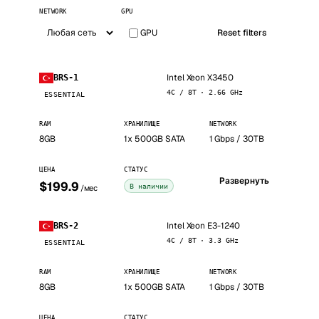
NETWORK
GPU
GPU
Reset filters
Intel Xeon X3450
BRS-1
4C / 8T · 2.66 GHz
ESSENTIAL
RAM
ХРАНИЛИЩЕ
NETWORK
8GB
1x 500GB SATA
1 Gbps / 30TB
ЦЕНА
СТАТУС
Развернуть
$199.9
В наличии
/мес
Intel Xeon E3-1240
BRS-2
4C / 8T · 3.3 GHz
ESSENTIAL
RAM
ХРАНИЛИЩЕ
NETWORK
8GB
1x 500GB SATA
1 Gbps / 30TB
ЦЕНА
СТАТУС