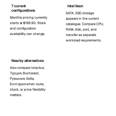
7 current
Intel Xeon
configurations
SATA, SSD storage
Monthly pricing currently
appears in the current
starts at $199.90. Stock
catalogue. Compare CPU,
and configuration
RAM, disk, port, and
availability can change.
transfer as separate
workload requirements.
Nearby alternatives
Also compare Istanbul,
Турция, Bucharest,
Румыния, Sofia,
Болгария when route,
stock, or price flexibility
matters.