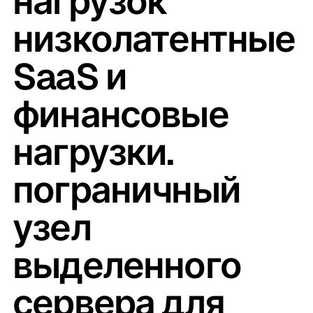
нагрузок
низколатентные
SaaS и
финансовые
нагрузки.
пограничный
узел
выделенного
сервера для