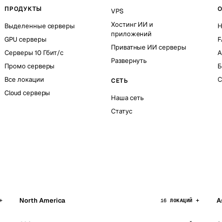
ПРОДУКТЫ
О
VPS
Хостинг ИИ и
Выделенные серверы
Н
приложений
GPU серверы
F
Приватные ИИ серверы
Серверы 10 Гбит/с
A
Развернуть
Промо серверы
Б
Все локации
С
СЕТЬ
Cloud серверы
Наша сеть
Статус
North America
A
16 ЛОКАЦИЙ