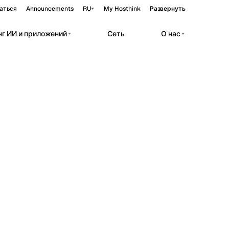
аться
Announcements
RU
My Hosthink
Развернуть
нг ИИ и приложений
Сеть
О нас
Belgrade
Сербия
ры
Budapest
Венгрия
r private AI workloads.
Copenhagen
приватный)
Дания
нференс
Helsinki
Финляндия
 (приватный)
Kyiv
Украина
Madrid
Испания
руктура
Moscow
Россия
Paris
Франция
Sofia
Болгария