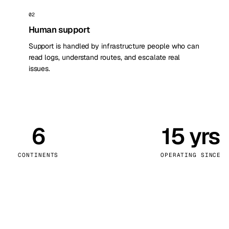
kholm
Tallinn
Швеция
Эстония
02
Human support
aw
Zurich
Польша
Швейцария
Support is handled by infrastructure people who can
read logs, understand routes, and escalate real
issues.
6
15 yrs
CONTINENTS
OPERATING SINCE