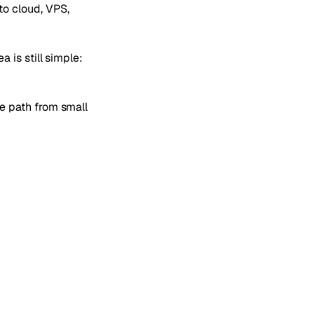
to cloud, VPS,
 is still simple:
le path from small