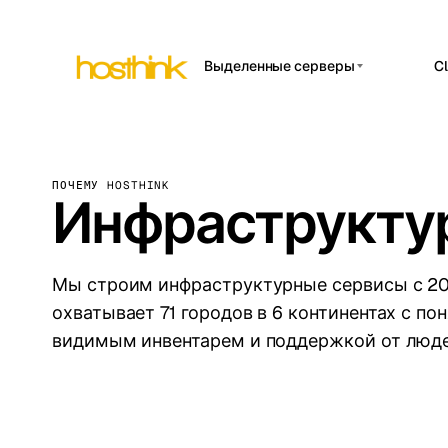
Выделенные серверы
C
Азия Серверы (15)
Amst
Африка Серверы (2)
Brus
ПОЧЕМУ HOSTHINK
Европа Серверы (32)
Инфраструктур
Burs
Южная Америка
Dubli
Серверы (4)
Istan
Северная Америка
Мы строим инфраструктурные сервисы с 201
Серверы (16)
охватывает 71 городов в 6 континентах с п
Lisb
Океания Серверы (2)
видимым инвентарем и поддержкой от люде
Manc
Novi 
Prag