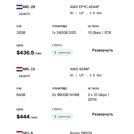
AMD EPYC 4244P
AMS-20
6C / 12T · 3.8 GHz
10GBPS
RAM
ХРАНИЛИЩЕ
NETWORK
32GB
1x 240GB SSD
10 Gbps / 5TB
ЦЕНА
СТАТУС
Развернуть
$436.5
В наличии
/мес
AMD 4244P
AMS-15
6C / 12T · 3.8 GHz
10GBPS
RAM
ХРАНИЛИЩЕ
NETWORK
64GB
2x 960GB NVME
2 x 10 Gbps /
20TB
ЦЕНА
СТАТУС
Развернуть
$444
В наличии
/мес
Ryzen 5950X
GPU-6