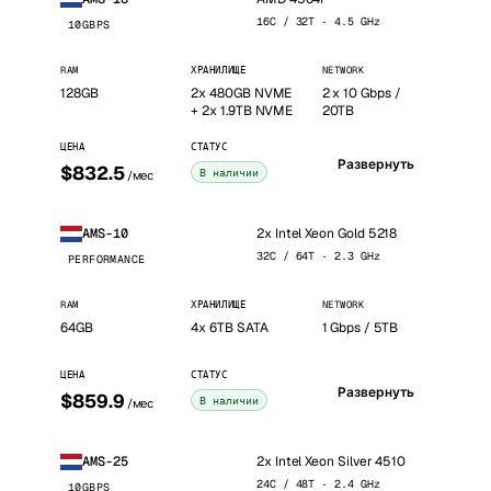
16C / 32T · 4.5 GHz
10GBPS
RAM
ХРАНИЛИЩЕ
NETWORK
128GB
2x 480GB NVME
2 x 10 Gbps /
+ 2x 1.9TB NVME
20TB
ЦЕНА
СТАТУС
Развернуть
$832.5
В наличии
/мес
2x Intel Xeon Gold 5218
AMS-10
32C / 64T · 2.3 GHz
PERFORMANCE
RAM
ХРАНИЛИЩЕ
NETWORK
64GB
4x 6TB SATA
1 Gbps / 5TB
ЦЕНА
СТАТУС
Развернуть
$859.9
В наличии
/мес
2x Intel Xeon Silver 4510
AMS-25
24C / 48T · 2.4 GHz
10GBPS