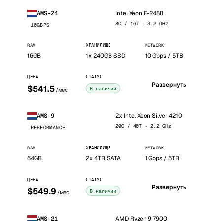
Intel Xeon E-2488
AMS-24
8C / 16T · 3.2 GHz
10GBPS
RAM
ХРАНИЛИЩЕ
NETWORK
16GB
1x 240GB SSD
10 Gbps / 5TB
ЦЕНА
СТАТУС
Развернуть
$541.5
В наличии
/мес
2x Intel Xeon Silver 4210
AMS-9
20C / 40T · 2.2 GHz
PERFORMANCE
RAM
ХРАНИЛИЩЕ
NETWORK
64GB
2x 4TB SATA
1 Gbps / 5TB
ЦЕНА
СТАТУС
Развернуть
$549.9
В наличии
/мес
AMD Ryzen 9 7900
AMS-21