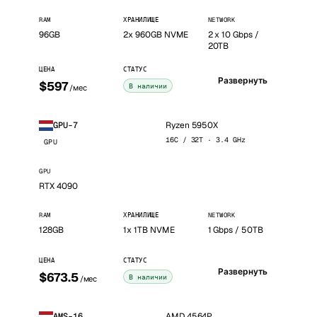
RAM
ХРАНИЛИЩЕ
NETWORK
96GB
2x 960GB NVME
2 x 10 Gbps /
20TB
ЦЕНА
СТАТУС
Развернуть
$597
В наличии
/мес
Ryzen 5950X
GPU-7
16C / 32T · 3.4 GHz
GPU
GPU
RTX 4090
RAM
ХРАНИЛИЩЕ
NETWORK
128GB
1x 1TB NVME
1 Gbps / 50TB
ЦЕНА
СТАТУС
Развернуть
$673.5
В наличии
/мес
AMD 4564P
AMS-16