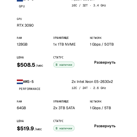
16C / 32T · 3.4 GHz
GPU
GPU
RTX 3090
RAM
ХРАНИЛИЩЕ
NETWORK
128GB
1x 1TB NVME
1 Gbps / 50TB
ЦЕНА
СТАТУС
Развернуть
$508.5
В наличии
/мес
2x Intel Xeon E5-2630v2
AMS-5
12C / 24T · 2.6 GHz
PERFORMANCE
RAM
ХРАНИЛИЩЕ
NETWORK
64GB
2x 3TB SATA
1 Gbps / 5TB
ЦЕНА
СТАТУС
Развернуть
$519.9
В наличии
/мес