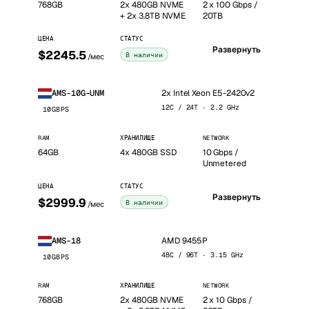
768GB
2x 480GB NVME
2 x 100 Gbps /
+ 2x 3.8TB NVME
20TB
ЦЕНА
СТАТУС
Развернуть
$2245.5
В наличии
/мес
2x Intel Xeon E5-2420v2
AMS-10G-UNM
12C / 24T · 2.2 GHz
10GBPS
RAM
ХРАНИЛИЩЕ
NETWORK
64GB
4x 480GB SSD
10 Gbps /
Unmetered
ЦЕНА
СТАТУС
Развернуть
$2999.9
В наличии
/мес
AMD 9455P
AMS-18
48C / 96T · 3.15 GHz
10GBPS
RAM
ХРАНИЛИЩЕ
NETWORK
768GB
2x 480GB NVME
2 x 10 Gbps /