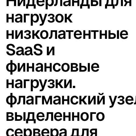
Нидерланды для
нагрузок
низколатентные
SaaS и
финансовые
нагрузки.
флагманский узе
выделенного
сервера для