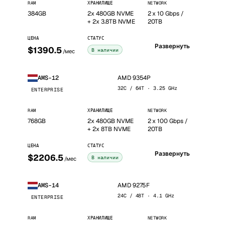
RAM
ХРАНИЛИЩЕ
NETWORK
384GB
2x 480GB NVME
2 x 10 Gbps /
+ 2x 3.8TB NVME
20TB
ЦЕНА
СТАТУС
Развернуть
$1390.5
В наличии
/мес
AMD 9354P
AMS-12
32C / 64T · 3.25 GHz
ENTERPRISE
RAM
ХРАНИЛИЩЕ
NETWORK
768GB
2x 480GB NVME
2 x 100 Gbps /
+ 2x 8TB NVME
20TB
ЦЕНА
СТАТУС
Развернуть
$2206.5
В наличии
/мес
AMD 9275F
AMS-14
24C / 48T · 4.1 GHz
ENTERPRISE
RAM
ХРАНИЛИЩЕ
NETWORK