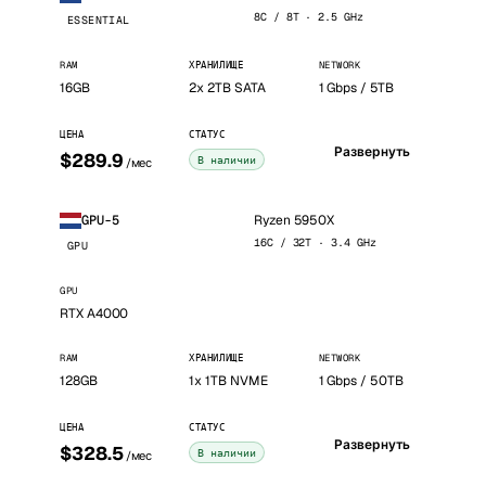
8C / 8T · 2.5 GHz
ESSENTIAL
RAM
ХРАНИЛИЩЕ
NETWORK
16GB
2x 2TB SATA
1 Gbps / 5TB
ЦЕНА
СТАТУС
Развернуть
$289.9
В наличии
/мес
Ryzen 5950X
GPU-5
16C / 32T · 3.4 GHz
GPU
GPU
RTX A4000
RAM
ХРАНИЛИЩЕ
NETWORK
128GB
1x 1TB NVME
1 Gbps / 50TB
ЦЕНА
СТАТУС
Развернуть
$328.5
В наличии
/мес