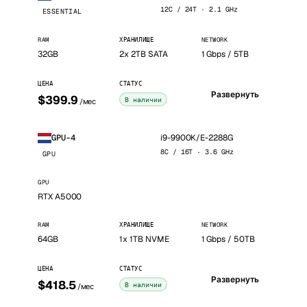
12C / 24T · 2.1 GHz
ESSENTIAL
RAM
ХРАНИЛИЩЕ
NETWORK
32GB
2x 2TB SATA
1 Gbps / 5TB
ЦЕНА
СТАТУС
Развернуть
$399.9
В наличии
/мес
i9-9900K/E-2288G
GPU-4
8C / 16T · 3.6 GHz
GPU
GPU
RTX A5000
RAM
ХРАНИЛИЩЕ
NETWORK
64GB
1x 1TB NVME
1 Gbps / 50TB
ЦЕНА
СТАТУС
Развернуть
$418.5
В наличии
/мес