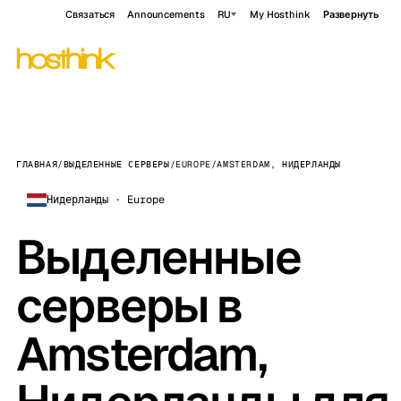
Связаться
Announcements
RU
My Hosthink
Развернуть
ГЛАВНАЯ
/
ВЫДЕЛЕННЫЕ СЕРВЕРЫ
/
EUROPE
/
AMSTERDAM, НИДЕРЛАНДЫ
Нидерланды · Europe
Выделенные
серверы в
Amsterdam,