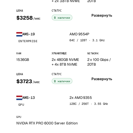
+ 2x 3.8TB NVME
20TB
ЦЕНА
СТАТУС
Развернуть
$3258
В наличии
/мес
AMD 9554P
AMS-19
64C / 128T · 3.1 GHz
ENTERPRISE
RAM
ХРАНИЛИЩЕ
NETWORK
1536GB
2x 480GB NVME
2 x 100 Gbps /
+ 4x 8TB NVME
20TB
ЦЕНА
СТАТУС
Развернуть
$3723
В наличии
/мес
2x AMD 9355
AMS-13
128C / 256T · 3.55 GHz
GPU
GPU
NVIDIA RTX PRO 6000 Server Edition