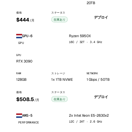
20TB
価格
ステータス
デプロイ
$444
在庫あり
/月
Ryzen 5950X
GPU-6
16C / 32T · 3.4 GHz
GPU
GPU
RTX 3090
RAM
ストレージ
NETWORK
128GB
1x 1TB NVME
1 Gbps / 50TB
価格
ステータス
デプロイ
$508.5
在庫あり
/月
2x Intel Xeon E5-2630v2
AMS-5
12C / 24T · 2.6 GHz
PERFORMANCE