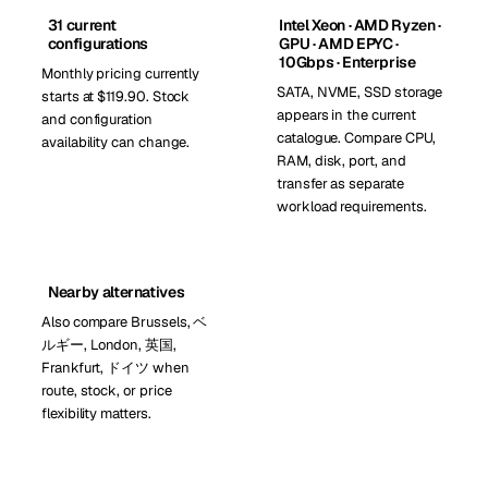
31 current
Intel Xeon · AMD Ryzen ·
configurations
GPU · AMD EPYC ·
10Gbps · Enterprise
Monthly pricing currently
SATA, NVME, SSD storage
starts at $119.90. Stock
appears in the current
and configuration
catalogue. Compare CPU,
availability can change.
RAM, disk, port, and
transfer as separate
workload requirements.
Nearby alternatives
Also compare Brussels, ベ
ルギー, London, 英国,
Frankfurt, ドイツ when
route, stock, or price
flexibility matters.