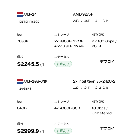
AMD 9275F
AMS-14
24C / 48T · 4.1 GHz
ENTERPRISE
RAM
ストレージ
NETWORK
768GB
2x 480GB NVME
2 x 100 Gbps /
+ 2x 3.8TB NVME
20TB
価格
ステータス
デプロイ
$2245.5
在庫あり
/月
2x Intel Xeon E5-2420v2
AMS-10G-UNM
12C / 24T · 2.2 GHz
10GBPS
RAM
ストレージ
NETWORK
64GB
4x 480GB SSD
10 Gbps /
Unmetered
価格
ステータス
デプロイ
$2999.9
在庫あり
/月