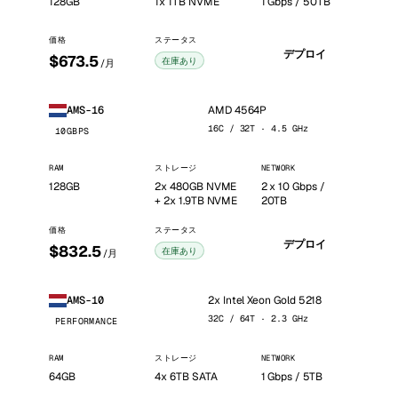
128GB
1x 1TB NVME
1 Gbps / 50TB
価格
ステータス
デプロイ
$673.5
在庫あり
/月
AMD 4564P
AMS-16
16C / 32T · 4.5 GHz
10GBPS
RAM
ストレージ
NETWORK
128GB
2x 480GB NVME
2 x 10 Gbps /
+ 2x 1.9TB NVME
20TB
価格
ステータス
デプロイ
$832.5
在庫あり
/月
2x Intel Xeon Gold 5218
AMS-10
32C / 64T · 2.3 GHz
PERFORMANCE
RAM
ストレージ
NETWORK
64GB
4x 6TB SATA
1 Gbps / 5TB