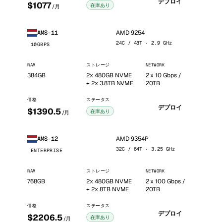
デプロイ
$1077
在庫あり
/月
AMD 9254
AMS-11
24C / 48T · 2.9 GHz
10GBPS
RAM
ストレージ
NETWORK
384GB
2x 480GB NVME
2 x 10 Gbps /
+ 2x 3.8TB NVME
20TB
価格
ステータス
デプロイ
$1390.5
在庫あり
/月
AMD 9354P
AMS-12
32C / 64T · 3.25 GHz
ENTERPRISE
RAM
ストレージ
NETWORK
768GB
2x 480GB NVME
2 x 100 Gbps /
+ 2x 8TB NVME
20TB
価格
ステータス
デプロイ
$2206.5
在庫あり
/月