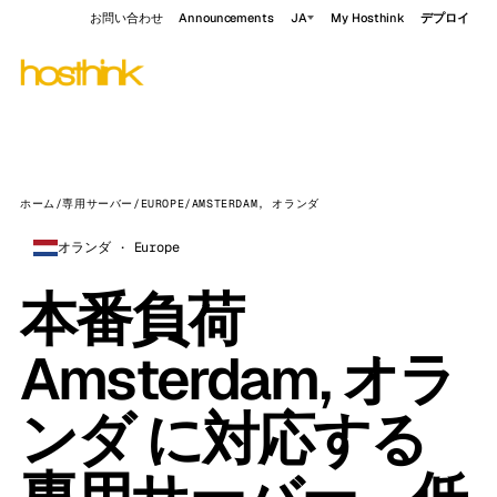
お問い合わせ
Announcements
JA
My Hosthink
デプロイ
ホーム
/
専用サーバー
/
EUROPE
/
AMSTERDAM, オランダ
オランダ · Europe
本番負荷
Amsterdam, オラ
ンダ に対応する