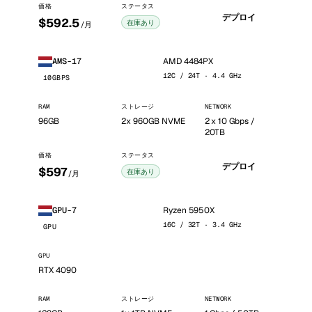
価格
ステータス
デプロイ
$592.5
在庫あり
/月
AMD 4484PX
AMS-17
12C / 24T · 4.4 GHz
10GBPS
RAM
ストレージ
NETWORK
96GB
2x 960GB NVME
2 x 10 Gbps /
20TB
価格
ステータス
デプロイ
$597
在庫あり
/月
Ryzen 5950X
GPU-7
16C / 32T · 3.4 GHz
GPU
GPU
RTX 4090
RAM
ストレージ
NETWORK