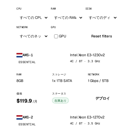
CPU
RAM
DISK
NETWORK
GPU
GPU
Reset filters
Intel Xeon E3-1230v2
AMS-1
4C / 8T · 3.3 GHz
ESSENTIAL
RAM
ストレージ
NETWORK
8GB
1x 1TB SATA
1 Gbps / 5TB
価格
ステータス
デプロイ
$119.9
在庫あり
/月
Intel Xeon E3-1270v2
AMS-2
4C / 8T · 3.5 GHz
ESSENTIAL