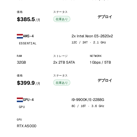
価格
ステータス
デプロイ
$385.5
在庫あり
/月
2x Intel Xeon E5-2620v2
AMS-4
12C / 24T · 2.1 GHz
ESSENTIAL
RAM
ストレージ
NETWORK
32GB
2x 2TB SATA
1 Gbps / 5TB
価格
ステータス
デプロイ
$399.9
在庫あり
/月
i9-9900K/E-2288G
GPU-4
8C / 16T · 3.6 GHz
GPU
GPU
RTX A5000