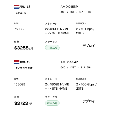
AMD 9455P
AMS-18
48C / 96T · 3.15 GHz
10GBPS
RAM
ストレージ
NETWORK
768GB
2x 480GB NVME
2 x 10 Gbps /
+ 2x 3.8TB NVME
20TB
価格
ステータス
デプロイ
$3258
在庫あり
/月
AMD 9554P
AMS-19
64C / 128T · 3.1 GHz
ENTERPRISE
RAM
ストレージ
NETWORK
1536GB
2x 480GB NVME
2 x 100 Gbps /
+ 4x 8TB NVME
20TB
価格
ステータス
デプロイ
$3723
在庫あり
/月