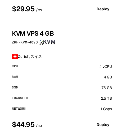
$29.95
Deploy
/mo
KVM VPS 4 GB
ZRH-KVM-4096
Zurich, スイス
CPU
4 vCPU
RAM
4 GB
SSD
75 GB
TRANSFER
2.5 TB
NETWORK
1 Gbps
$44.95
Deploy
/mo