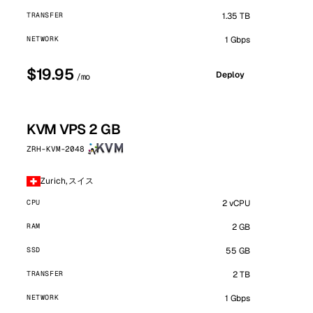
TRANSFER
1.35 TB
NETWORK
1 Gbps
$19.95
Deploy
/mo
KVM VPS 2 GB
ZRH-KVM-2048
Zurich, スイス
CPU
2 vCPU
RAM
2 GB
SSD
55 GB
TRANSFER
2 TB
NETWORK
1 Gbps