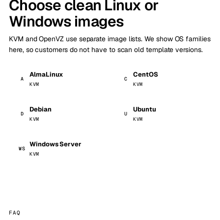
Choose clean Linux or
Windows images
KVM and OpenVZ use separate image lists. We show OS families
here, so customers do not have to scan old template versions.
AlmaLinux
CentOS
A
C
KVM
KVM
Debian
Ubuntu
D
U
KVM
KVM
Windows Server
WS
KVM
FAQ