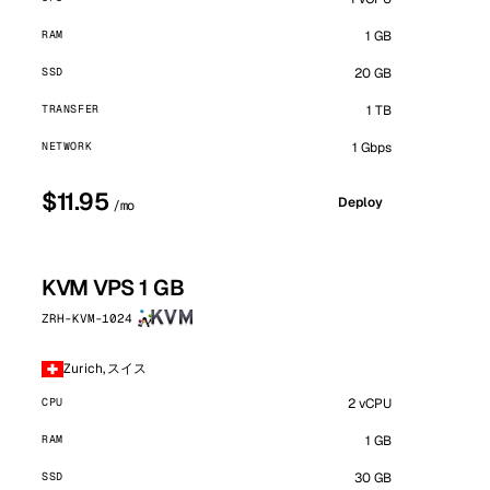
RAM
1 GB
SSD
20 GB
TRANSFER
1 TB
NETWORK
1 Gbps
$11.95
Deploy
/mo
KVM VPS 1 GB
ZRH-KVM-1024
Zurich, スイス
CPU
2 vCPU
RAM
1 GB
SSD
30 GB