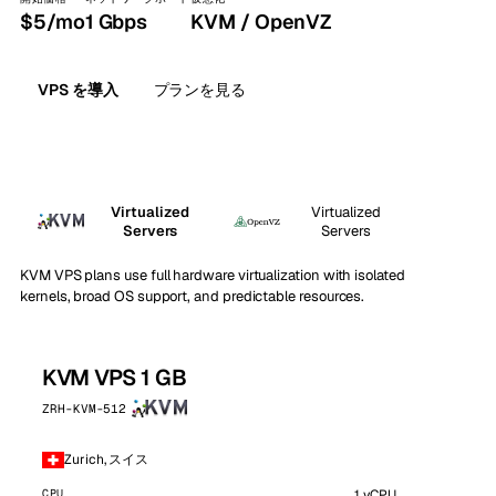
$5/mo
1 Gbps
KVM / OpenVZ
VPS を導入
プランを見る
Virtualized
Virtualized
Servers
Servers
KVM VPS plans use full hardware virtualization with isolated
kernels, broad OS support, and predictable resources.
KVM VPS 1 GB
ZRH-KVM-512
Zurich, スイス
CPU
1 vCPU