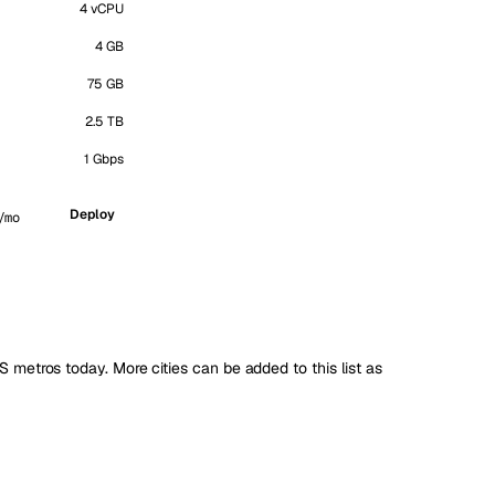
4 vCPU
4 GB
75 GB
2.5 TB
1 Gbps
Deploy
/mo
S metros today. More cities can be added to this list as