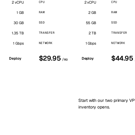
2 vCPU
CPU
2 vCPU
CPU
1 GB
RAM
2 GB
RAM
30 GB
SSD
55 GB
SSD
1.35 TB
TRANSFER
2 TB
TRANSFER
1 Gbps
NETWORK
1 Gbps
NETWORK
$29.95
$44.95
Deploy
Deploy
/mo
Start with our two primary VP
inventory opens.