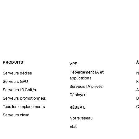
PRODUITS
À
VPS
Hébergement IA et
Serveurs dédiés
N
applications
Serveurs GPU
F
Serveurs IA privés
Serveurs 10 Gbit/s
A
Déployer
Serveurs promotionnels
B
Tous les emplacements
C
RÉSEAU
Serveurs cloud
Notre réseau
État