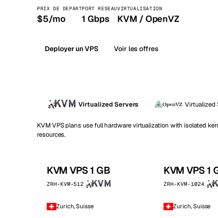
PRIX DE DEPART
PORT RESEAU
VIRTUALISATION
Stoc
$5/mo
1 Gbps
KVM / OpenVZ
Wars
Deployer un VPS
Voir les offres
Virtualized Servers
Virtualized
KVM VPS plans use full hardware virtualization with isolated ke
resources.
KVM VPS 1 GB
KVM VPS 1 
ZRH-KVM-512
ZRH-KVM-1024
Zurich, Suisse
Zurich, Suisse