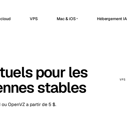
 cloud
VPS
Mac & iOS
Hébergement IA 
HOSTING
SERVEURS IA PRIVÉS
erdam
Barcelona
Pays-Bas
Espagne
n8n Hébergé
Serveurs IA privés
sels
Bucharest
Belgique
Roumanie
Automatisation des workflows, webhooks
Dedicated infrastructure for pri
et integrations API dans un espace n8n
a
Chisinau
géré.
Serveur GPU Ollama
Turquie
Moldavie
Inférence locale privée
tuels pour les
OpenClaw Hébergé
n
Frankfurt
Irlande
Allemagne
Un plan de controle heberge pour les
Serveur GPU DeepSeek
applications internes et les operations de
Workloads de raisonnement
bul
Keflavik
Turquie
Islande
VPS
ennes stables
service.
Serveur IA GPU
Uptime Kuma Hébergé
on
London
Portugal
R.-U.
Infrastructure GPU dédiée
Verifications de disponibilite, surveillance
SSL, alertes et pages de statut.
Serveur LLM privé
hester
Milan
R.-U.
Italie
M ou OpenVZ a partir de 5 $.
Stack IA auto-hébergée
Travnik
Oslo
Bosnie-Herzégovine
Norvège
ue
Siauliai
Tchéquie
Lituanie