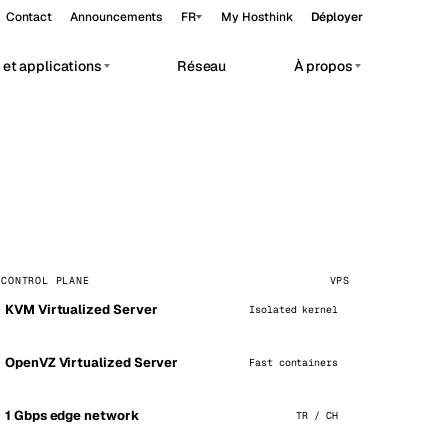
Contact
Announcements
FR
My Hosthink
Déployer
et applications
Réseau
À propos
Belgrade
Serbie
Budapest
Hongrie
vate AI workloads.
Copenhagen
Danemark
Helsinki
Finlande
Kyiv
Ukraine
 CONTROL PLANE
VPS
KVM Virtualized Server
Isolated kernel
Madrid
Espagne
Moscow
Russie
OpenVZ Virtualized Server
Fast containers
Paris
France
1 Gbps edge network
TR / CH
Sofia
Bulgarie