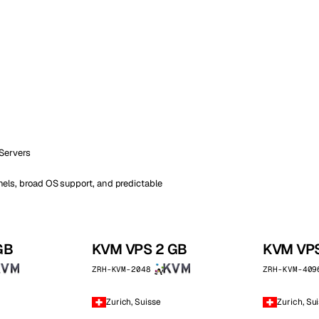
kholm
Tallinn
Suède
Estonie
aw
Zurich
Pologne
Suisse
 Servers
rnels, broad OS support, and predictable
GB
KVM VPS 2 GB
KVM VPS
ZRH-KVM-2048
ZRH-KVM-409
Zurich, Suisse
Zurich, Su