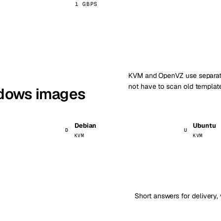
1 GBPS
KVM and OpenVZ use separate
not have to scan old template
ndows images
Debian
Ubuntu
D
U
KVM
KVM
Short answers for delivery, 