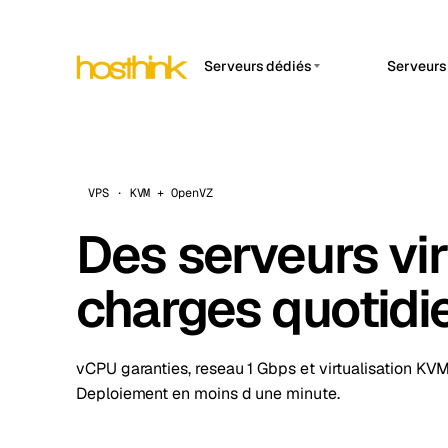
Serveurs dédiés
Serveurs
APP 
Asie Serveurs (15)
Amst
Afrique Serveurs (2)
Brus
Europe Serveurs (32)
VPS · KVM + OpenVZ
Burs
Amérique du Sud Serveurs
Des serveurs vir
Dubli
(4)
Istan
Amérique du Nord
charges quotidi
Serveurs (16)
Lisb
Océanie Serveurs (2)
Manc
vCPU garanties, reseau 1 Gbps et virtualisation KV
Deploiement en moins d une minute.
Novi 
Prag