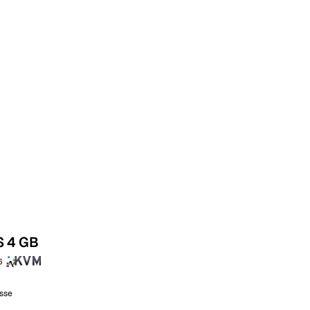
Vienna
Autriche
 4 GB
6
isse