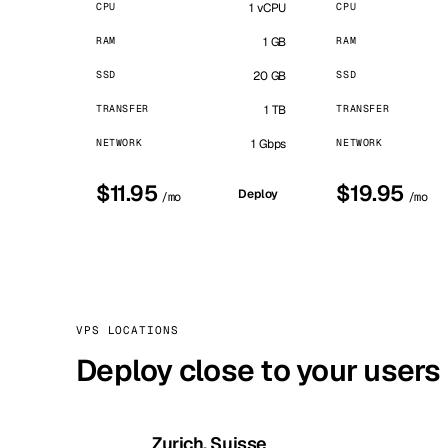
CPU
1 vCPU
CPU
RAM
1 GB
RAM
SSD
20 GB
SSD
TRANSFER
1 TB
TRANSFER
NETWORK
1 Gbps
NETWORK
$11.95
$19.95
Deploy
/mo
/mo
VPS LOCATIONS
Deploy close to your users
Zurich, Suisse