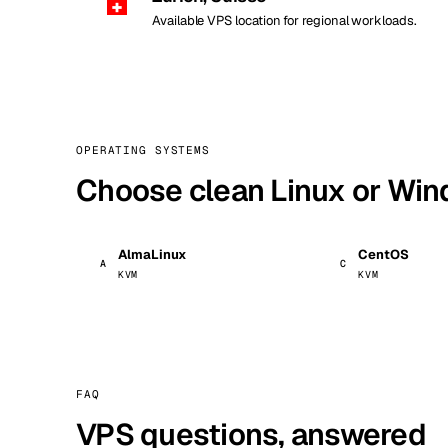
Available VPS location for regional workloads.
OPERATING SYSTEMS
Choose clean Linux or Wi
AlmaLinux
CentOS
A
C
KVM
KVM
FAQ
VPS questions, answered