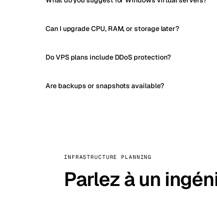
What do you suggest for Windows virtual servers?
Can I upgrade CPU, RAM, or storage later?
Do VPS plans include DDoS protection?
Are backups or snapshots available?
INFRASTRUCTURE PLANNING
Parlez à un ingén