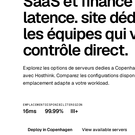
SaaS et finance 
Stoc
latence. site déd
Wars
les équipes qui 
contrôle direct.
Explorez les options de serveurs dedies a Copenha
avec Hosthink. Comparez les configurations disponi
emplacement adapte a votre workload.
EMPLACEMENT
DISPONIBILITE
REGION
16ms
99.99%
III+
Deploy in Copenhagen
View available servers