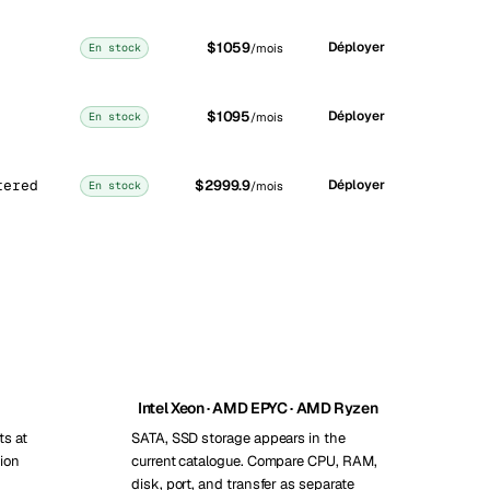
$1059
Déployer
En stock
/mois
$1095
Déployer
En stock
/mois
tered
$2999.9
Déployer
En stock
/mois
Intel Xeon · AMD EPYC · AMD Ryzen
ts at
SATA, SSD storage appears in the
ion
current catalogue. Compare CPU, RAM,
disk, port, and transfer as separate