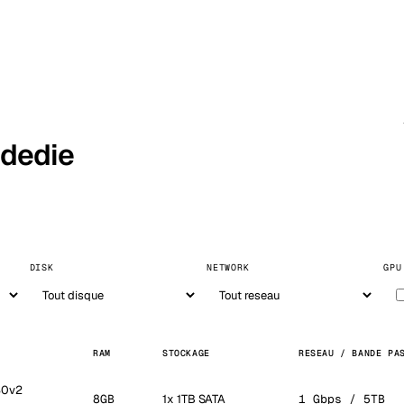
 dedie
DISK
NETWORK
GPU
RAM
STOCKAGE
RESEAU / BANDE PA
30v2
8GB
1x 1TB SATA
1 Gbps / 5TB