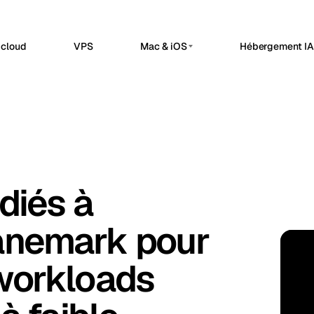
 cloud
VPS
Mac & iOS
Hébergement IA 
HOSTING
SERVEURS IA PRIVÉS
erdam
Barcelona
Pays-Bas
Espagne
n8n Hébergé
Serveurs IA privés
sels
Bucharest
Belgique
Roumanie
Automatisation des workflows, webhooks
Dedicated infrastructure for pri
et integrations API dans un espace n8n
a
Chisinau
géré.
Serveur GPU Ollama
Turquie
Moldavie
Inférence locale privée
OpenClaw Hébergé
n
Frankfurt
Irlande
Allemagne
Un plan de controle heberge pour les
Serveur GPU DeepSeek
diés à
applications internes et les operations de
Workloads de raisonnement
bul
Keflavik
Turquie
Islande
service.
Serveur IA GPU
Uptime Kuma Hébergé
on
London
anemark pour
Portugal
R.-U.
Infrastructure GPU dédiée
Verifications de disponibilite, surveillance
DK · 
SSL, alertes et pages de statut.
Serveur LLM privé
hester
Milan
R.-U.
Italie
workloads
Stack IA auto-hébergée
Travnik
Oslo
Bosnie-Herzégovine
Norvège
ue
Siauliai
Tchéquie
Lituanie