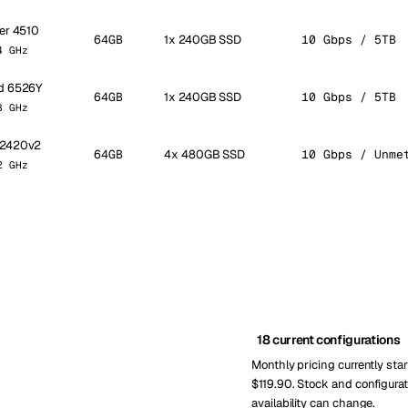
ver 4510
64GB
1x 240GB SSD
10 Gbps / 5TB
4 GHz
ld 6526Y
64GB
1x 240GB SSD
10 Gbps / 5TB
8 GHz
5-2420v2
64GB
4x 480GB SSD
10 Gbps / Unme
2 GHz
18 current configurations
Monthly pricing currently star
$119.90. Stock and configurat
availability can change.