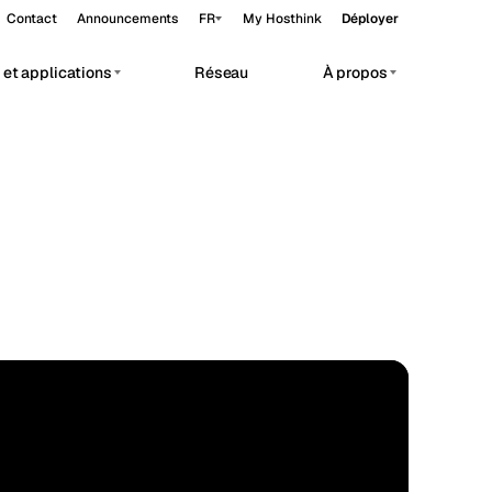
Contact
Announcements
FR
My Hosthink
Déployer
et applications
Réseau
À propos
Belgrade
Serbie
Budapest
Hongrie
vate AI workloads.
Copenhagen
Danemark
Helsinki
Finlande
Kyiv
Ukraine
Madrid
Espagne
STANDARD
Moscow
Russie
55.68°N 12.57°E
Paris
France
Sofia
Bulgarie