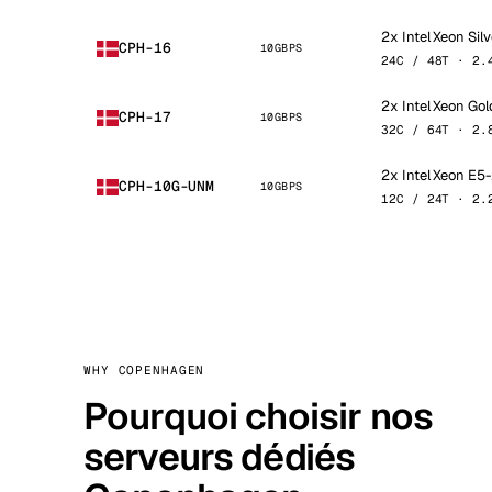
2x Intel Xeon Sil
CPH-16
10GBPS
24C / 48T · 2.
2x Intel Xeon Go
CPH-17
10GBPS
32C / 64T · 2.
2x Intel Xeon E
CPH-10G-UNM
10GBPS
12C / 24T · 2.
WHY COPENHAGEN
Pourquoi choisir nos
serveurs dédiés