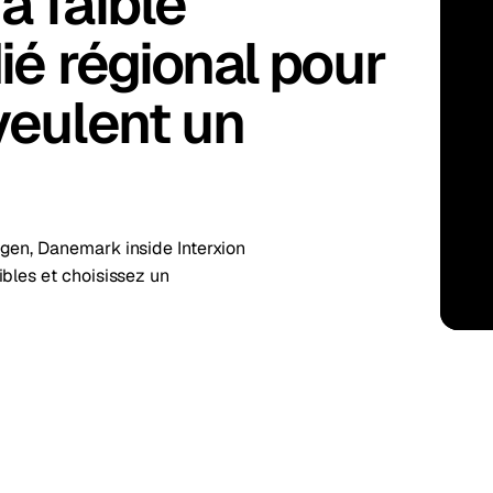
à faible
kholm
Tallinn
Suède
Estonie
ié régional pour
aw
Zurich
Pologne
Suisse
veulent un
gen, Danemark inside Interxion
bles et choisissez un