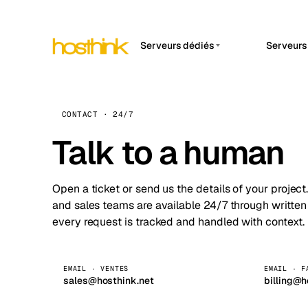
Serveurs dédiés
Serveurs
APP 
Asie Serveurs (15)
Amst
Afrique Serveurs (2)
Brus
CONTACT · 24/7
Europe Serveurs (32)
Talk to a human
Burs
Amérique du Sud Serveurs
Dubli
(4)
Open a ticket or send us the details of your project
Istan
Amérique du Nord
and sales teams are available 24/7 through written
Serveurs (16)
Lisb
every request is tracked and handled with context.
Océanie Serveurs (2)
Manc
EMAIL · VENTES
EMAIL · F
Novi 
sales@hosthink.net
billing@h
Prag