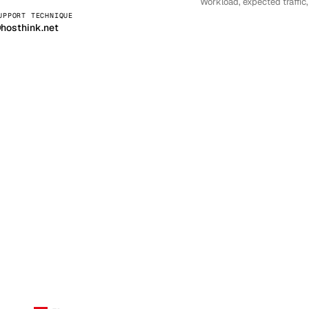
UPPORT TECHNIQUE
kholm
Tallinn
Suède
Estonie
hosthink.net
aw
Zurich
Pologne
Suisse