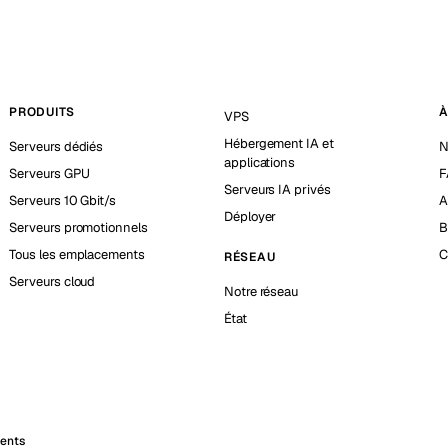
PRODUITS
À
VPS
Hébergement IA et
Serveurs dédiés
N
applications
Serveurs GPU
F
Serveurs IA privés
Serveurs 10 Gbit/s
A
Déployer
Serveurs promotionnels
B
Tous les emplacements
C
RÉSEAU
Serveurs cloud
Notre réseau
État
ments