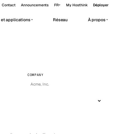
Contact
Announcements
FR
My Hosthink
Déployer
et applications
Réseau
À propos
Belgrade
Serbie
Budapest
Hongrie
vate AI workloads.
Copenhagen
Danemark
Helsinki
Finlande
COMPANY
Kyiv
Ukraine
Madrid
Espagne
Moscow
Russie
Paris
France
Sofia
Bulgarie