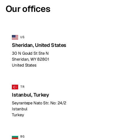
Our offices
US
Sheridan, United States
30 N Gould St Ste N
Sheridan, WY 82801
United States
TR
Istanbul, Turkey
Seyrantepe Nato Str. No: 24/2
Istanbul
Turkey
BG