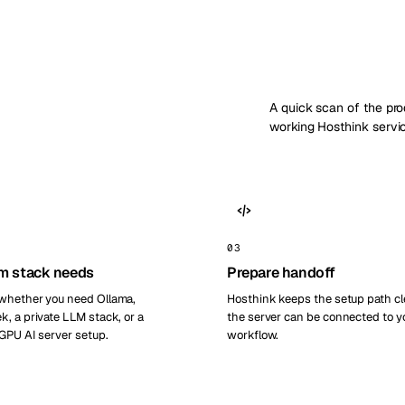
A quick scan of the pr
working Hosthink servi
03
m stack needs
Prepare handoff
whether you need Ollama,
Hosthink keeps the setup path cl
, a private LLM stack, or a
the server can be connected to y
GPU AI server setup.
workflow.