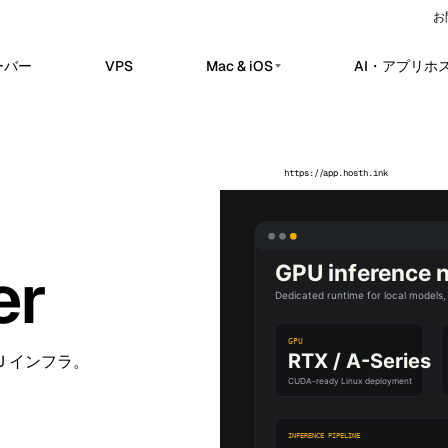
お
ーバー
VPS
Mac & iOS
AI・アプリホ
プライベートAIサーバー
erdam
Barcelona
オランダ
スペイン
n ホスト済み
プライベートAIサーバー
sels
Bucharest
ベルギー
ルーマニア
れた n8n ワークスペースで、ワークフ
Dedicated infrastructure for private AI w
https://app.hosth.ink
動化、Webhook、API 連携を提供しま
a
Chisinau
Ollama 用プライベート GPU サー
トルコ
モルドバ
ローカル向けプライベート推論
nClaw ホスト済み
n
Frankfurt
アイルランド
ドイツ
アプリとサービス運用のためのホステッ
DeepSeek 用プライベート GPU サ
er
コントロールプレーン。
推論ワークロード
bul
Keflavik
トルコ
アイスランド
ime Kuma ホスト済み
GPU AI サーバー
on
London
監視、SSL モニタリング、アラート、ス
ポルトガル
英国
専用 GPU インフラ
タスページ。
専用 LLM サーバー
hester
Milan
英国
イタリア
U インフラ。
Self-hosted AI スタック
Travnik
Oslo
ボスニア・ヘルツェゴビナ
ノルウェー
ue
Siauliai
チェコ
リトアニア