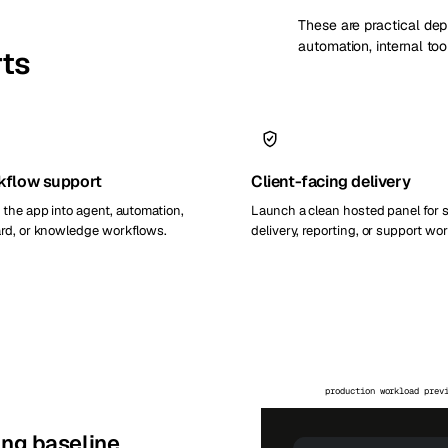
These are practical dep
automation, internal too
rts
kflow support
Client-facing delivery
the app into agent, automation,
Launch a clean hosted panel for 
rd, or knowledge workflows.
delivery, reporting, or support wo
production workload prev
ing baseline