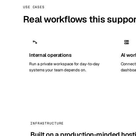
USE CASES
Real workflows this suppo
Internal operations
AI wor
Run a private workspace for day-to-day
Connect 
systems your team depends on.
dashboa
INFRASTRUCTURE
Built on a production-minded host