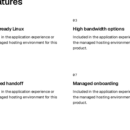
atures
03
eady Linux
High bandwidth options
 in the application experience or
Included in the application experi
ged hosting environment for this
the managed hosting environment
product.
07
ed handoff
Managed onboarding
 in the application experience or
Included in the application experi
ged hosting environment for this
the managed hosting environment
product.