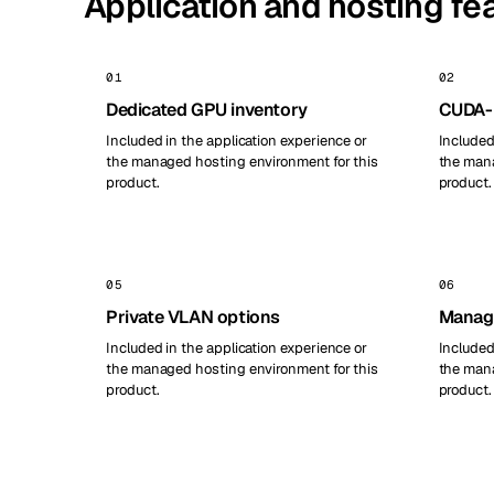
Application and hosting fe
01
02
Dedicated GPU inventory
CUDA-r
Included in the application experience or
Included
the managed hosting environment for this
the mana
product.
product.
05
06
Private VLAN options
Manag
Included in the application experience or
Included
the managed hosting environment for this
the mana
product.
product.