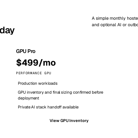
A simple monthly hoste
and optional AI or out
oday
GPU Pro
$499/mo
PERFORMANCE GPU
Production workloads
GPU inventory and final sizing confirmed before
deployment
Private AI stack handoff available
View GPU Inventory