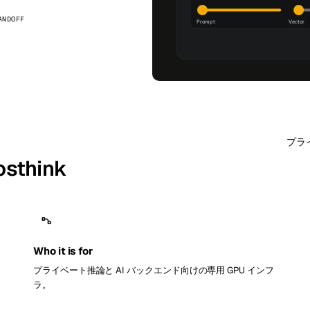
kholm
Tallinn
スウェーデン
エストニア
ANDOFF
aw
Zurich
ポーランド
スイス
プラ
osthink
Who it is for
プライベート推論と AI バックエンド向けの専用 GPU インフ
ラ。