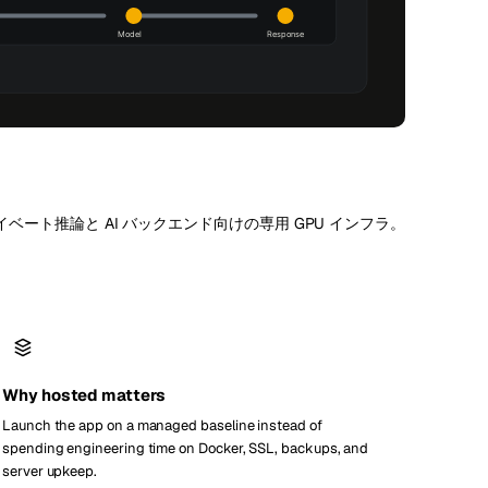
Vienna
オーストリア
イベート推論と AI バックエンド向けの専用 GPU インフラ。
Why hosted matters
Launch the app on a managed baseline instead of
spending engineering time on Docker, SSL, backups, and
server upkeep.