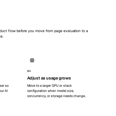
oduct flow before you move from page evaluation to a
ce.
04
Adjust as usage grows
ear so
Move to a larger GPU or stack
our AI
configuration when model size,
concurrency, or storage needs change.