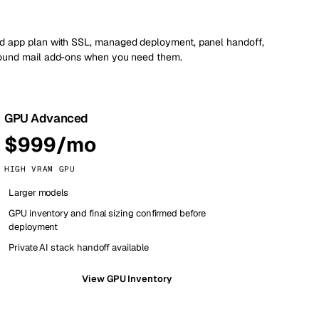
d app plan with SSL, managed deployment, panel handoff,
bound mail add-ons when you need them.
GPU Advanced
$999/mo
HIGH VRAM GPU
Larger models
GPU inventory and final sizing confirmed before
deployment
Private AI stack handoff available
View GPU Inventory