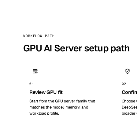
WORKFLOW PATH
GPU AI Server setup path
01
02
Review GPU fit
Confir
Start from the GPU server family that
Choose 
matches the model, memory, and
DeepSeek
workload profile.
broader 