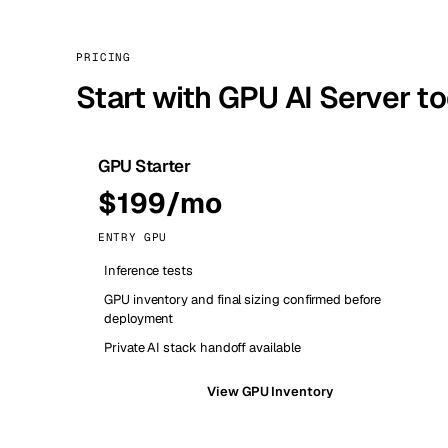
PRICING
Start with GPU AI Server t
GPU Starter
$199/mo
ENTRY GPU
Inference tests
GPU inventory and final sizing confirmed before
deployment
Private AI stack handoff available
View GPU Inventory