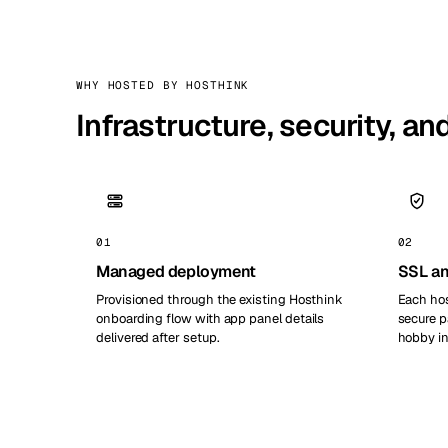
WHY HOSTED BY HOSTHINK
Infrastructure, security, a
01
02
Managed deployment
SSL an
Provisioned through the existing Hosthink
Each hos
onboarding flow with app panel details
secure p
delivered after setup.
hobby in