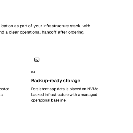
ication as part of your infrastructure stack, with
nd a clear operational handoff after ordering.
04
Backup-ready storage
hosted
Persistent app data is placed on NVMe-
 a
backed infrastructure with a managed
operational baseline.