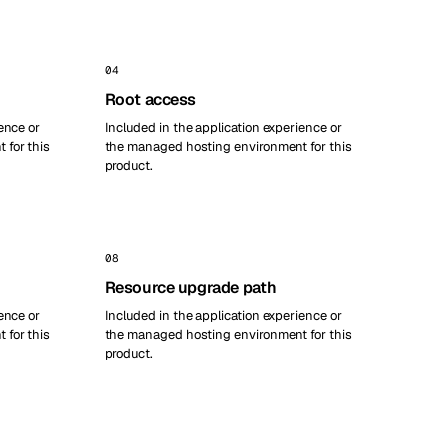
04
Root access
ence or
Included in the application experience or
 for this
the managed hosting environment for this
product.
08
Resource upgrade path
ence or
Included in the application experience or
 for this
the managed hosting environment for this
product.