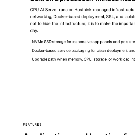
GPU AI Server runs on Hosthink-managed infrastructu
networking, Docker-based deployment, SSL, and isolate
not to hide the infrastructure; it is to make the importan
day.
NVMe SSD storage for responsive app panels and persiste
Docker-based service packaging for clean deployment and 
Upgrade path when memory, CPU, storage, or workload int
FEATURES