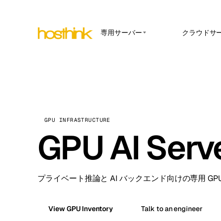
専用サーバー
クラウドサ
APP HOSTING
アジア サーバー (15)
Amst
n8
アフリカ サーバー (2)
Brus
管理さ
ロー自
ヨーロッパ サーバー (32)
Burs
す。
南米 サーバー (4)
Ope
Dubli
GPU INFRASTRUCTURE
社内
北米 サーバー (16)
GPU AI Serv
ドな
Istan
オセアニア サーバー (2)
Upt
Lisb
稼働
テー
Manc
プライベート推論と AI バックエンド向けの専用 GP
Novi 
View GPU Inventory
Talk to an engineer
Prag