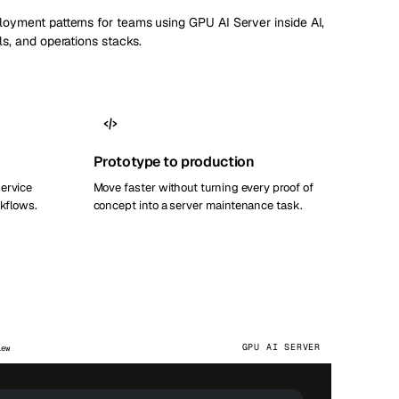
loyment patterns for teams using GPU AI Server inside AI,
ls, and operations stacks.
Prototype to production
service
Move faster without turning every proof of
rkflows.
concept into a server maintenance task.
GPU AI SERVER
iew