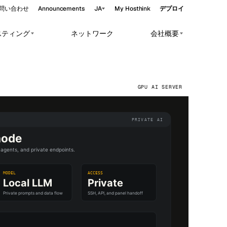
問い合わせ
Announcements
JA
My Hosthink
デプロイ
スティング
ネットワーク
会社概要
Belgrade
セルビア
Budapest
ハンガリー
orkloads.
GPU AI SERVER
Copenhagen
バー
デンマーク
Helsinki
フィンランド
ーバー
Kyiv
ウクライナ
Madrid
スペイン
Moscow
ロシア
Paris
フランス
Sofia
ブルガリア