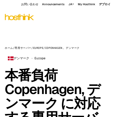
お問い合わせ
Announcements
JA
My Hosthink
デプロイ
ホーム
/
専用サーバー
/
EUROPE
/
COPENHAGEN, デンマーク
デンマーク · Europe
本番負荷
Copenhagen, デ
ンマーク に対応