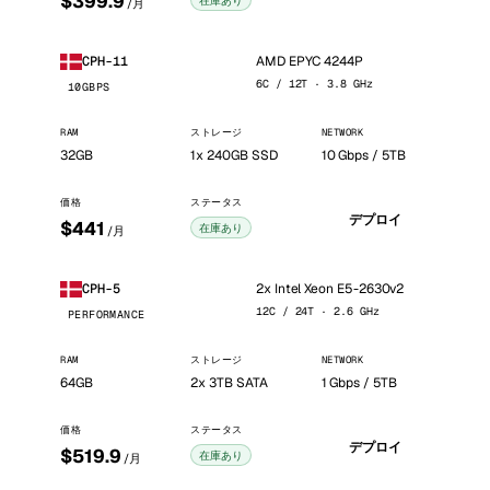
$399.9
在庫あり
/月
AMD EPYC 4244P
CPH-11
6C / 12T · 3.8 GHz
10GBPS
RAM
ストレージ
NETWORK
32GB
1x 240GB SSD
10 Gbps / 5TB
価格
ステータス
デプロイ
$441
在庫あり
/月
2x Intel Xeon E5-2630v2
CPH-5
12C / 24T · 2.6 GHz
PERFORMANCE
RAM
ストレージ
NETWORK
64GB
2x 3TB SATA
1 Gbps / 5TB
価格
ステータス
デプロイ
$519.9
在庫あり
/月