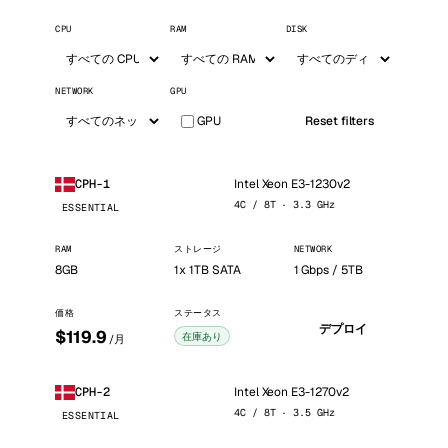
CPU
RAM
DISK
NETWORK
GPU
GPU
Reset filters
Intel Xeon E3-1230v2
CPH-1
4C / 8T · 3.3 GHz
ESSENTIAL
RAM
ストレージ
NETWORK
8GB
1x 1TB SATA
1 Gbps / 5TB
価格
ステータス
デプロイ
$119.9
在庫あり
/月
Intel Xeon E3-1270v2
CPH-2
4C / 8T · 3.5 GHz
ESSENTIAL