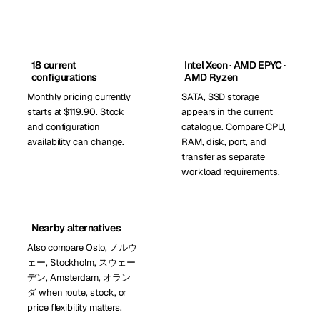
18 current
Intel Xeon · AMD EPYC ·
configurations
AMD Ryzen
Monthly pricing currently
SATA, SSD storage
starts at $119.90. Stock
appears in the current
and configuration
catalogue. Compare CPU,
availability can change.
RAM, disk, port, and
transfer as separate
workload requirements.
Nearby alternatives
Also compare Oslo, ノルウ
ェー, Stockholm, スウェー
デン, Amsterdam, オラン
ダ when route, stock, or
price flexibility matters.