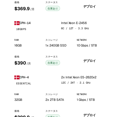
価格
ステータス
デプロイ
$369.9
在庫あり
/月
Intel Xeon E-2456
CPH-14
6C / 12T · 3.3 GHz
10GBPS
RAM
ストレージ
NETWORK
16GB
1x 240GB SSD
10 Gbps / 5TB
価格
ステータス
デプロイ
$390
在庫あり
/月
2x Intel Xeon E5-2620v2
CPH-4
12C / 24T · 2.1 GHz
ESSENTIAL
RAM
ストレージ
NETWORK
32GB
2x 2TB SATA
1 Gbps / 5TB
価格
ステータス
デプロイ