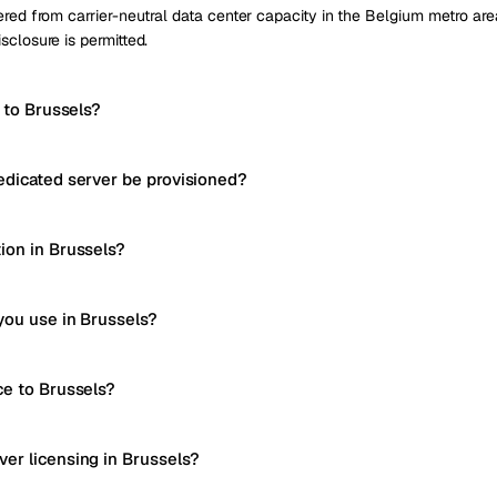
red from carrier-neutral data center capacity in the Belgium metro area,
sclosure is permitted.
y to Brussels?
edicated server be provisioned?
ion in Brussels?
you use in Brussels?
ce to Brussels?
er licensing in Brussels?