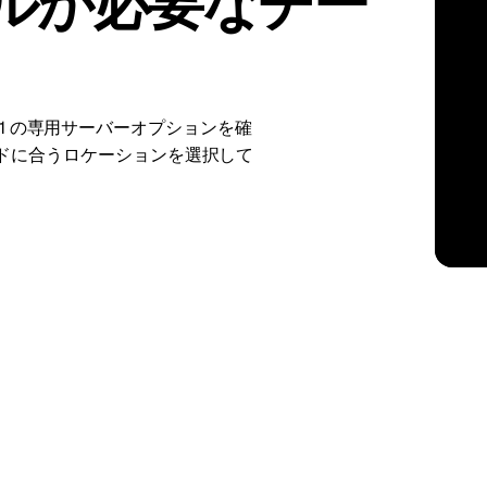
ルが必要なチー
kholm
Tallinn
スウェーデン
エストニア
aw
Zurich
ポーランド
スイス
xion BRU1 の専用サーバーオプションを確
ドに合うロケーションを選択して