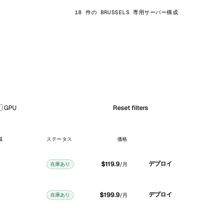
18 件の BRUSSELS 専用サーバー構成
GPU
Reset filters
域
ステータス
価格
$119.9
デプロイ
在庫あり
/月
$199.9
デプロイ
在庫あり
/月