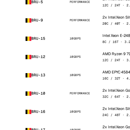
BRU-5
PERFORMANCE
12C / 24T · 2
2x Intel Xeon Si
BRU-9
PERFORMANCE
20C / 40T · 2
Intel Xeon E-24
BRU-15
10GBPS
8C / 16T · 3.
AMD Ryzen 9 7
BRU-12
10GBPS
12C / 24T · 3
AMD EPYC 458
BRU-13
10GBPS
16C / 32T · 4
2x Intel Xeon G
BRU-10
PERFORMANCE
32C / 64T · 2
2x Intel Xeon Si
BRU-16
10GBPS
24C / 48T · 2
2x Intel Xeon G
BRU-17
10GBPS