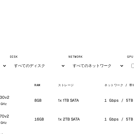
DISK
NETWORK
GPU
RAM
ストレージ
ネットワーク / 帯
230v2
8GB
1x 1TB SATA
1 Gbps / 5TB
 GHz
270v2
16GB
1x 2TB SATA
1 Gbps / 5TB
 GHz