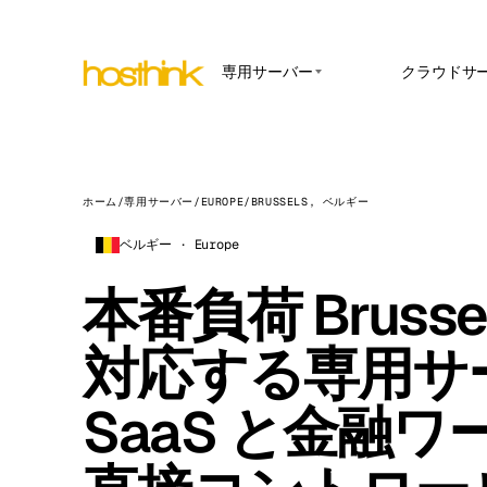
専用サーバー
クラウドサ
APP HOSTING
アジア サーバー (15)
Amst
n8
アフリカ サーバー (2)
Brus
管理さ
ロー自
ホーム
/
専用サーバー
/
EUROPE
/
BRUSSELS, ベルギー
ヨーロッパ サーバー (32)
Burs
す。
ベルギー · Europe
南米 サーバー (4)
Ope
Dubli
社内
北米 サーバー (16)
本番負荷 Brusse
ドな
Istan
オセアニア サーバー (2)
Upt
Lisb
対応する専用サ
稼働
テー
Manc
SaaS と金融ワ
Novi 
Prag