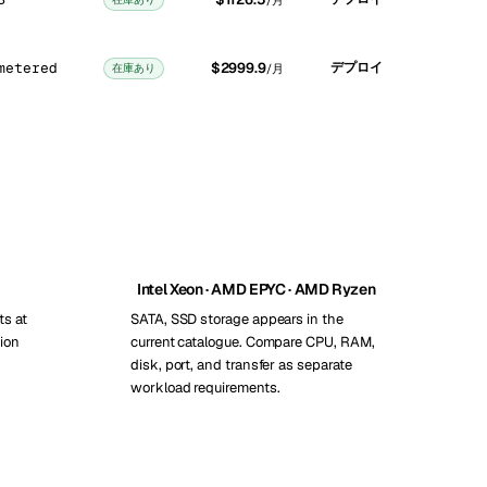
/月
metered
$2999.9
デプロイ
在庫あり
/月
Intel Xeon · AMD EPYC · AMD Ryzen
ts at
SATA, SSD storage appears in the
ion
current catalogue. Compare CPU, RAM,
disk, port, and transfer as separate
workload requirements.