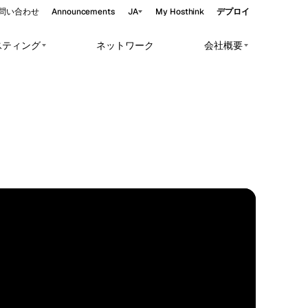
問い合わせ
Announcements
JA
My Hosthink
デプロイ
スティング
ネットワーク
会社概要
Belgrade
セルビア
Budapest
ハンガリー
orkloads.
Copenhagen
バー
デンマーク
Helsinki
フィンランド
ーバー
Kyiv
ウクライナ
STANDARD
50.85°N 4.35°E
Madrid
スペイン
Moscow
ロシア
Paris
フランス
Sofia
ブルガリア