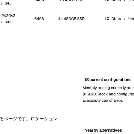
.8 GHz
E5-2420v2
64GB
4x 480GB SSD
10 Gbps / Un
.2 GHz
18 current configurations
Monthly pricing currently star
$119.90. Stock and configurat
availability can change.
認するページです。ロケーション
。
Nearby alternatives