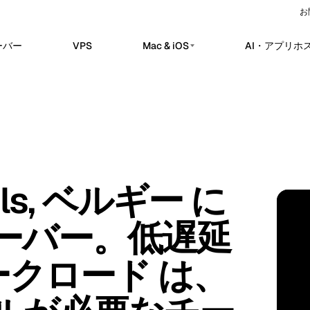
お
ーバー
VPS
Mac & iOS
AI・アプリホ
プライベートAIサーバー
erdam
Barcelona
オランダ
スペイン
n ホスト済み
プライベートAIサーバー
sels
Bucharest
ベルギー
ルーマニア
れた n8n ワークスペースで、ワークフ
Dedicated infrastructure for private AI w
動化、Webhook、API 連携を提供しま
a
Chisinau
Ollama 用プライベート GPU サー
トルコ
モルドバ
ローカル向けプライベート推論
nClaw ホスト済み
n
Frankfurt
アイルランド
ドイツ
アプリとサービス運用のためのホステッ
DeepSeek 用プライベート GPU サ
ls, ベルギー に
コントロールプレーン。
推論ワークロード
bul
Keflavik
トルコ
アイスランド
BE · 
ime Kuma ホスト済み
GPU AI サーバー
on
London
ーバー。低遅延
監視、SSL モニタリング、アラート、ス
ポルトガル
英国
専用 GPU インフラ
タスページ。
専用 LLM サーバー
hester
Milan
英国
イタリア
ークロード は、
Self-hosted AI スタック
Travnik
Oslo
ボスニア・ヘルツェゴビナ
ノルウェー
ue
Siauliai
チェコ
リトアニア