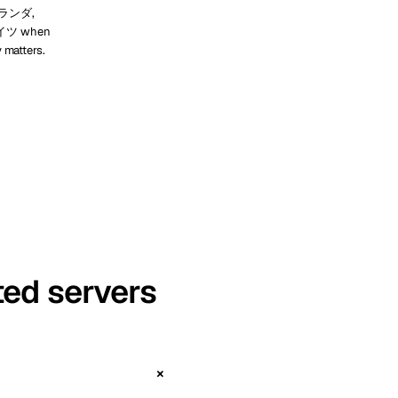
 オランダ,
ドイツ when
y matters.
ted servers