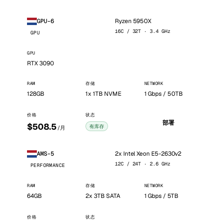
Ryzen 5950X
GPU-6
16C / 32T · 3.4 GHz
GPU
GPU
RTX 3090
RAM
存储
NETWORK
128GB
1x 1TB NVME
1 Gbps / 50TB
价格
状态
部署
$508.5
有库存
/月
2x Intel Xeon E5-2630v2
AMS-5
12C / 24T · 2.6 GHz
PERFORMANCE
RAM
存储
NETWORK
64GB
2x 3TB SATA
1 Gbps / 5TB
价格
状态