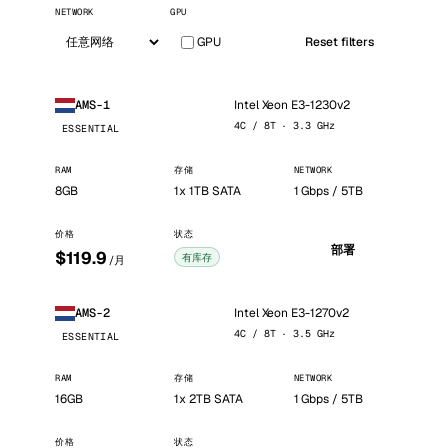
NETWORK
GPU
GPU
Reset filters
Intel Xeon E3-1230v2
AMS-1
4C / 8T · 3.3 GHz
ESSENTIAL
RAM
存储
NETWORK
8GB
1x 1TB SATA
1 Gbps / 5TB
价格
状态
部署
$119.9
有库存
/月
Intel Xeon E3-1270v2
AMS-2
4C / 8T · 3.5 GHz
ESSENTIAL
RAM
存储
NETWORK
16GB
1x 2TB SATA
1 Gbps / 5TB
价格
状态