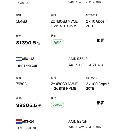
24C / 48T · 2.9 GHz
10GBPS
RAM
存储
NETWORK
384GB
2x 480GB NVME
2 x 10 Gbps /
+ 2x 3.8TB NVME
20TB
价格
状态
部署
$1390.5
有库存
/月
AMD 9354P
AMS-12
32C / 64T · 3.25 GHz
ENTERPRISE
RAM
存储
NETWORK
768GB
2x 480GB NVME
2 x 100 Gbps /
+ 2x 8TB NVME
20TB
价格
状态
部署
$2206.5
有库存
/月
AMD 9275F
AMS-14
24C / 48T · 4.1 GHz
ENTERPRISE