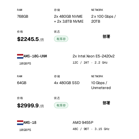
RAM
存储
NETWORK
768GB
2x 480GB NVME
2 x 100 Gbps /
+ 2x 3.8TB NVME
20TB
价格
状态
部署
$2245.5
有库存
/月
2x Intel Xeon E5-2420v2
AMS-10G-UNM
12C / 24T · 2.2 GHz
10GBPS
RAM
存储
NETWORK
64GB
4x 480GB SSD
10 Gbps /
Unmetered
价格
状态
部署
$2999.9
有库存
/月
AMD 9455P
AMS-18
48C / 96T · 3.15 GHz
10GBPS