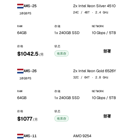
2x Intel Xeon Silver 4510
AMS-25
24C / 48T · 2.4 GHz
10GBPS
RAM
存储
NETWORK
64GB
1x 240GB SSD
10 Gbps / 5TB
价格
状态
部署
$1042.5
有库存
/月
2x Intel Xeon Gold 6526Y
AMS-26
32C / 64T · 2.8 GHz
10GBPS
RAM
存储
NETWORK
64GB
1x 240GB SSD
10 Gbps / 5TB
价格
状态
部署
$1077
有库存
/月
AMD 9254
AMS-11