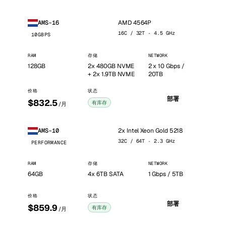
AMD 4564P
AMS-16
16C / 32T · 4.5 GHz
10GBPS
RAM
存储
NETWORK
128GB
2x 480GB NVME
2 x 10 Gbps /
+ 2x 1.9TB NVME
20TB
价格
状态
部署
$832.5
有库存
/月
2x Intel Xeon Gold 5218
AMS-10
32C / 64T · 2.3 GHz
PERFORMANCE
RAM
存储
NETWORK
64GB
4x 6TB SATA
1 Gbps / 5TB
价格
状态
部署
$859.9
有库存
/月