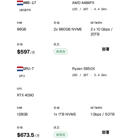
AMD 4484PX
AMS-17
12C / 24T · 4.4 GHz
10GBPS
RAM
存储
NETWORK
96GB
2x 960GB NVME
2 x 10 Gbps /
20TB
价格
状态
部署
$597
有库存
/月
Ryzen 5950X
GPU-7
16C / 32T · 3.4 GHz
GPU
GPU
RTX 4090
RAM
存储
NETWORK
128GB
1x 1TB NVME
1 Gbps / 50TB
价格
状态
部署
$673.5
有库存
/月