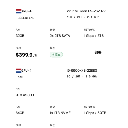
2x Intel Xeon E5-2620v2
AMS-4
12C / 24T · 2.1 GHz
ESSENTIAL
RAM
存储
NETWORK
32GB
2x 2TB SATA
1 Gbps / 5TB
价格
状态
部署
$399.9
有库存
/月
i9-9900K/E-2288G
GPU-4
8C / 16T · 3.6 GHz
GPU
GPU
RTX A5000
RAM
存储
NETWORK
64GB
1x 1TB NVME
1 Gbps / 50TB
价格
状态