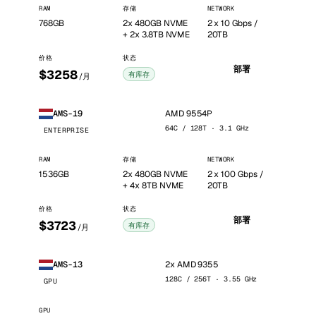
RAM
存储
NETWORK
768GB
2x 480GB NVME
2 x 10 Gbps /
+ 2x 3.8TB NVME
20TB
价格
状态
部署
$3258
有库存
/月
AMD 9554P
AMS-19
64C / 128T · 3.1 GHz
ENTERPRISE
RAM
存储
NETWORK
1536GB
2x 480GB NVME
2 x 100 Gbps /
+ 4x 8TB NVME
20TB
价格
状态
部署
$3723
有库存
/月
2x AMD 9355
AMS-13
128C / 256T · 3.55 GHz
GPU
GPU