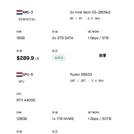
2x Intel Xeon E5-2609v2
AMS-3
8C / 8T · 2.5 GHz
ESSENTIAL
RAM
存储
NETWORK
16GB
2x 2TB SATA
1 Gbps / 5TB
价格
状态
部署
$289.9
有库存
/月
Ryzen 5950X
GPU-5
16C / 32T · 3.4 GHz
GPU
GPU
RTX A4000
RAM
存储
NETWORK
128GB
1x 1TB NVME
1 Gbps / 50TB
价格
状态