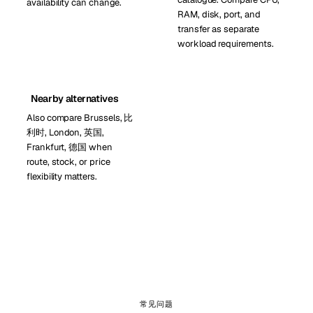
availability can change.
RAM, disk, port, and
transfer as separate
workload requirements.
Nearby alternatives
Also compare Brussels, 比
利时, London, 英国,
Frankfurt, 德国 when
route, stock, or price
flexibility matters.
常见问题