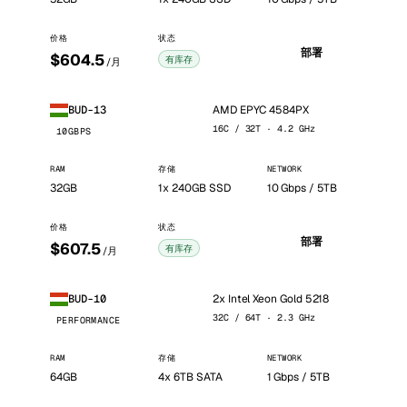
价格
状态
部署
$604.5
有库存
/月
AMD EPYC 4584PX
BUD-13
16C / 32T · 4.2 GHz
10GBPS
RAM
存储
NETWORK
32GB
1x 240GB SSD
10 Gbps / 5TB
价格
状态
部署
$607.5
有库存
/月
2x Intel Xeon Gold 5218
BUD-10
32C / 64T · 2.3 GHz
PERFORMANCE
RAM
存储
NETWORK
64GB
4x 6TB SATA
1 Gbps / 5TB