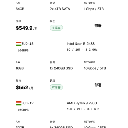
RAM
存储
NETWORK
64GB
2x 4TB SATA
1 Gbps / 5TB
价格
状态
部署
$549.9
有库存
/月
Intel Xeon E-2488
BUD-15
8C / 16T · 3.2 GHz
10GBPS
RAM
存储
NETWORK
16GB
1x 240GB SSD
10 Gbps / 5TB
价格
状态
部署
$552
有库存
/月
AMD Ryzen 9 7900
BUD-12
12C / 24T · 3.7 GHz
10GBPS
RAM
存储
NETWORK
32GB
1x 240GB SSD
10 Gbps / 5TB