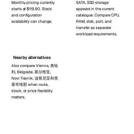
Monthly pricing currently
SATA, SSD storage
starts at $119.90. Stock
appears in the current
and configuration
catalogue. Compare CPU,
availability can change.
RAM, disk, port, and
transfer as separate
workload requirements.
Nearby alternatives
Also compare Vienna, 奥地
利, Belgrade, 塞尔维亚,
Novi Travnik, 波斯尼亚和黑
塞哥维那 when route,
stock, or price flexibility
matters.