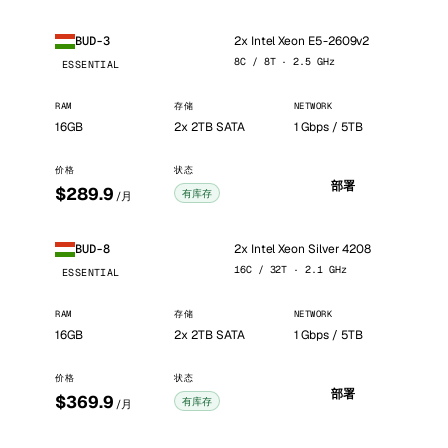
2x Intel Xeon E5-2609v2
BUD-3
8C / 8T · 2.5 GHz
ESSENTIAL
RAM
存储
NETWORK
16GB
2x 2TB SATA
1 Gbps / 5TB
价格
状态
部署
$289.9
有库存
/月
2x Intel Xeon Silver 4208
BUD-8
16C / 32T · 2.1 GHz
ESSENTIAL
RAM
存储
NETWORK
16GB
2x 2TB SATA
1 Gbps / 5TB
价格
状态
部署
$369.9
有库存
/月