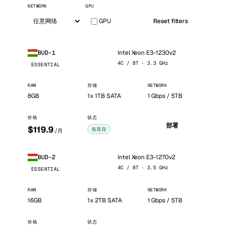
NETWORK
GPU
GPU
Reset filters
Intel Xeon E3-1230v2
BUD-1
4C / 8T · 3.3 GHz
ESSENTIAL
RAM
存储
NETWORK
8GB
1x 1TB SATA
1 Gbps / 5TB
价格
状态
部署
$119.9
有库存
/月
Intel Xeon E3-1270v2
BUD-2
4C / 8T · 3.5 GHz
ESSENTIAL
RAM
存储
NETWORK
16GB
1x 2TB SATA
1 Gbps / 5TB
价格
状态