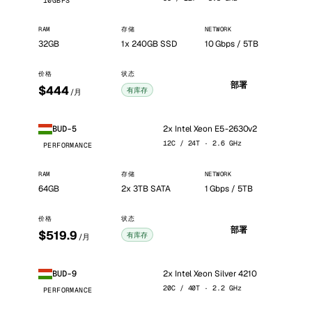
10GBPS
RAM
存储
NETWORK
32GB
1x 240GB SSD
10 Gbps / 5TB
价格
状态
部署
$444
有库存
/月
2x Intel Xeon E5-2630v2
BUD-5
12C / 24T · 2.6 GHz
PERFORMANCE
RAM
存储
NETWORK
64GB
2x 3TB SATA
1 Gbps / 5TB
价格
状态
部署
$519.9
有库存
/月
2x Intel Xeon Silver 4210
BUD-9
20C / 40T · 2.2 GHz
PERFORMANCE