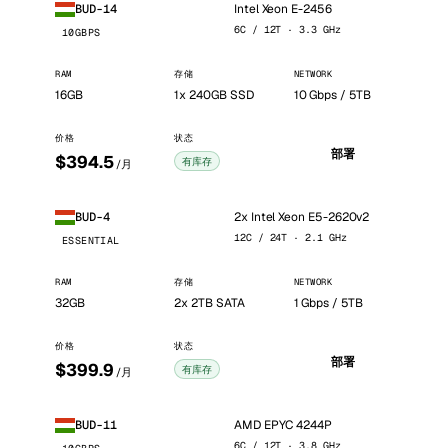
Intel Xeon E-2456
BUD-14
6C / 12T · 3.3 GHz
10GBPS
RAM
存储
NETWORK
16GB
1x 240GB SSD
10 Gbps / 5TB
价格
状态
部署
$394.5
有库存
/月
2x Intel Xeon E5-2620v2
BUD-4
12C / 24T · 2.1 GHz
ESSENTIAL
RAM
存储
NETWORK
32GB
2x 2TB SATA
1 Gbps / 5TB
价格
状态
部署
$399.9
有库存
/月
AMD EPYC 4244P
BUD-11
6C / 12T · 3.8 GHz