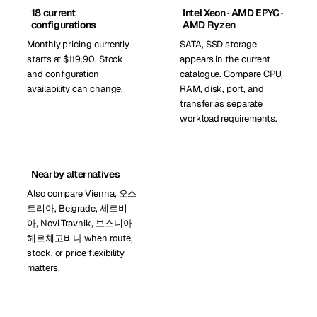
18 current
Intel Xeon · AMD EPYC ·
configurations
AMD Ryzen
Monthly pricing currently
SATA, SSD storage
starts at $119.90. Stock
appears in the current
and configuration
catalogue. Compare CPU,
availability can change.
RAM, disk, port, and
transfer as separate
workload requirements.
Nearby alternatives
Also compare Vienna, 오스
트리아, Belgrade, 세르비
아, Novi Travnik, 보스니아
헤르체고비나 when route,
stock, or price flexibility
matters.