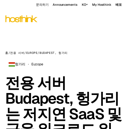
문의하기
Announcements
KO
My Hosthink
배포
홈
/
전용 서버
/
EUROPE
/
BUDAPEST, 헝가리
헝가리 · Europe
전용 서버
Budapest, 헝가리
는 저지연 SaaS 및