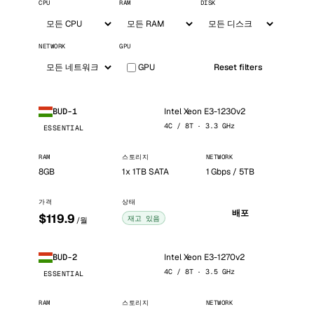
CPU
RAM
DISK
NETWORK
GPU
GPU
Reset filters
Intel Xeon E3-1230v2
BUD-1
4C / 8T · 3.3 GHz
ESSENTIAL
RAM
스토리지
NETWORK
8GB
1x 1TB SATA
1 Gbps / 5TB
가격
상태
배포
$119.9
재고 있음
/월
Intel Xeon E3-1270v2
BUD-2
4C / 8T · 3.5 GHz
ESSENTIAL
RAM
스토리지
NETWORK