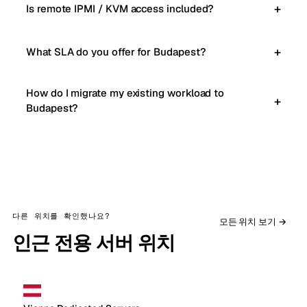
Is remote IPMI / KVM access included?
What SLA do you offer for Budapest?
How do I migrate my existing workload to
Budapest?
다른 위치를 확인했나요?
모든 위치 보기 →
인근 전용 서버 위치