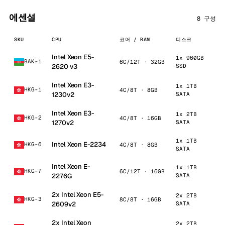
에센셜
8 구성
SKU
CPU
코어 / RAM
디스크
네
Intel Xeon E5-
1x 960GB
1 
BAK-1
6C/12T · 32GB
2620 v3
SSD
Un
Intel Xeon E3-
1x 1TB
HKG-1
4C/8T · 8GB
1 
1230v2
SATA
Intel Xeon E3-
1x 2TB
HKG-2
4C/8T · 16GB
1 
1270v2
SATA
1x 1TB
Intel Xeon E-2234
HKG-6
4C/8T · 8GB
1 
SATA
Intel Xeon E-
1x 1TB
HKG-7
6C/12T · 16GB
1 
2276G
SATA
2x Intel Xeon E5-
2x 2TB
HKG-3
8C/8T · 16GB
1 
2609v2
SATA
2x Intel Xeon
2x 2TB