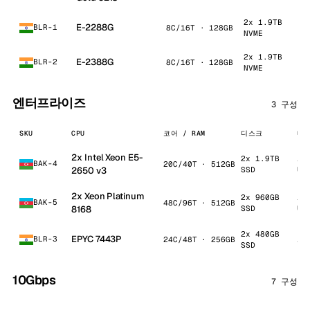
2x 1.9TB
E-2288G
BLR-1
8C/16T · 128GB
1
NVME
2x 1.9TB
E-2388G
BLR-2
8C/16T · 128GB
1
NVME
엔터프라이즈
3 구성
SKU
CPU
코어 / RAM
디스크
네트
2x Intel Xeon E5-
2x 1.9TB
1 
BAK-4
20C/40T · 512GB
2650 v3
SSD
Un
2x Xeon Platinum
2x 960GB
1 
BAK-5
48C/96T · 512GB
8168
SSD
Un
2x 480GB
EPYC 7443P
BLR-3
24C/48T · 256GB
1 
SSD
10Gbps
7 구성