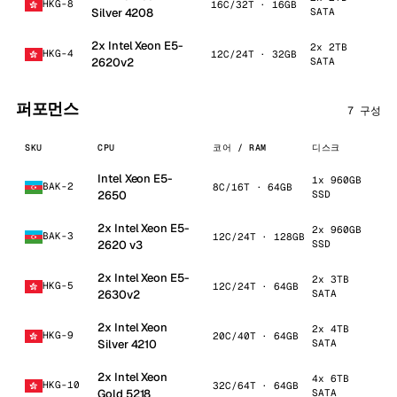
HKG-8
16C/32T · 16GB
1 
Silver 4208
SATA
2x Intel Xeon E5-
2x 2TB
HKG-4
12C/24T · 32GB
1 
2620v2
SATA
퍼포먼스
7 구성
SKU
CPU
코어 / RAM
디스크
네
Intel Xeon E5-
1x 960GB
1
BAK-2
8C/16T · 64GB
2650
SSD
U
2x Intel Xeon E5-
2x 960GB
1
BAK-3
12C/24T · 128GB
2620 v3
SSD
U
2x Intel Xeon E5-
2x 3TB
HKG-5
12C/24T · 64GB
1
2630v2
SATA
2x Intel Xeon
2x 4TB
HKG-9
20C/40T · 64GB
1
Silver 4210
SATA
2x Intel Xeon
4x 6TB
HKG-10
32C/64T · 64GB
1
Gold 5218
SATA