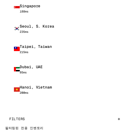
Singapore
188ms
Seoul, S. Korea
235ms
Taipei, Taiwan
215ms
Dubai, UAE
85ms
Hanoi, Vietnam
200ms
FILTERS
필터링된 전용 인벤토리