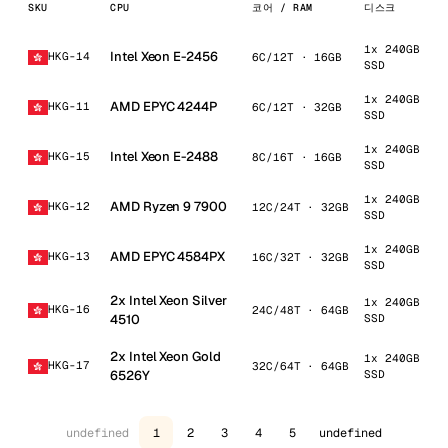
SKU
CPU
코어 / RAM
디스크
1x 240GB
Intel Xeon E-2456
HKG-14
6C/12T · 16GB
SSD
1x 240GB
AMD EPYC 4244P
HKG-11
6C/12T · 32GB
SSD
1x 240GB
Intel Xeon E-2488
HKG-15
8C/16T · 16GB
SSD
1x 240GB
AMD Ryzen 9 7900
HKG-12
12C/24T · 32GB
SSD
1x 240GB
AMD EPYC 4584PX
HKG-13
16C/32T · 32GB
SSD
2x Intel Xeon Silver
1x 240GB
HKG-16
24C/48T · 64GB
4510
SSD
2x Intel Xeon Gold
1x 240GB
HKG-17
32C/64T · 64GB
6526Y
SSD
undefined
1
2
3
4
5
undefined