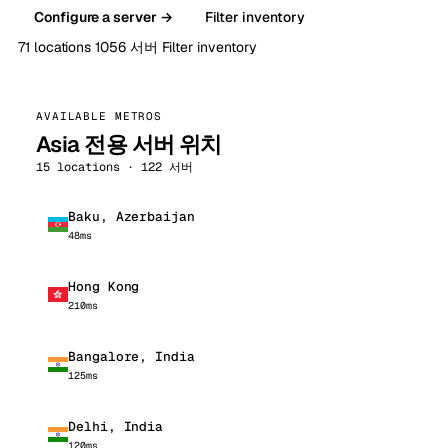
Configure a server →
Filter inventory
71 locations
1056 서버
Filter inventory
AVAILABLE METROS
Asia 전용 서버 위치
15 locations · 122 서버
Baku, Azerbaijan
48ms
Hong Kong
210ms
Bangalore, India
125ms
Delhi, India
120ms