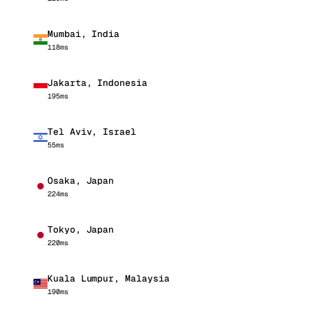
Mumbai, India
118ms
Jakarta, Indonesia
195ms
Tel Aviv, Israel
55ms
Osaka, Japan
224ms
Tokyo, Japan
220ms
Kuala Lumpur, Malaysia
190ms