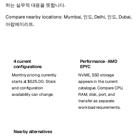
하는 실무적 대응을 뜻합니다.
Compare nearby locations:
Mumbai, 인도
,
Delhi, 인도
,
Dubai,
아랍에미리트
.
4 current
Performance · AMD
configurations
EPYC
Monthly pricing currently
NVME, SSD storage
starts at $525.00. Stock
appears in the current
and configuration
catalogue. Compare CPU,
availability can change.
RAM, disk, port, and
transfer as separate
workload requirements.
Nearby alternatives