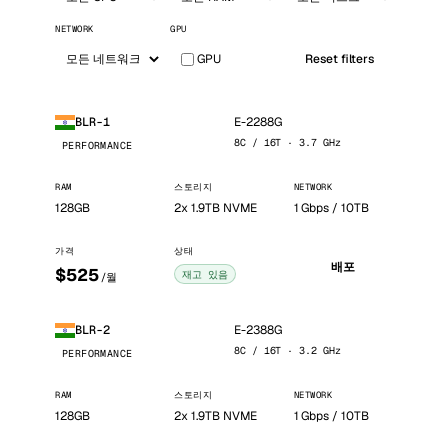
NETWORK
GPU
GPU
Reset filters
E-2288G
BLR-1
8C / 16T · 3.7 GHz
PERFORMANCE
RAM
스토리지
NETWORK
128GB
2x 1.9TB NVME
1 Gbps / 10TB
가격
상태
배포
$525
재고 있음
/월
E-2388G
BLR-2
8C / 16T · 3.2 GHz
PERFORMANCE
RAM
스토리지
NETWORK
128GB
2x 1.9TB NVME
1 Gbps / 10TB