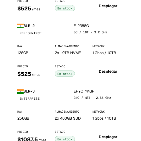
PRECIO
ESTADO
Desplegar
$525
En stock
/mes
E-2388G
BLR-2
8C / 16T · 3.2 GHz
PERFORMANCE
RAM
ALMACENAMIENTO
NETWORK
128GB
2x 1.9TB NVME
1 Gbps / 10TB
PRECIO
ESTADO
Desplegar
$525
En stock
/mes
EPYC 7443P
BLR-3
24C / 48T · 2.85 GHz
ENTERPRISE
RAM
ALMACENAMIENTO
NETWORK
256GB
2x 480GB SSD
1 Gbps / 10TB
PRECIO
ESTADO
Desplegar
$1087.5
En stock
/mes