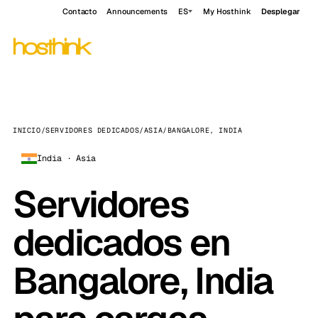
Contacto
Announcements
ES
My Hosthink
Desplegar
INICIO
/
SERVIDORES DEDICADOS
/
ASIA
/
BANGALORE, INDIA
India · Asia
Servidores
dedicados en
Bangalore, India