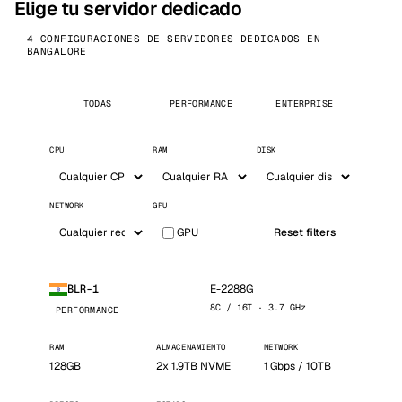
Elige tu servidor dedicado
4 CONFIGURACIONES DE SERVIDORES DEDICADOS EN
BANGALORE
TODAS
PERFORMANCE
ENTERPRISE
CPU
RAM
DISK
NETWORK
GPU
GPU
Reset filters
E-2288G
BLR-1
8C / 16T · 3.7 GHz
PERFORMANCE
RAM
ALMACENAMIENTO
NETWORK
128GB
2x 1.9TB NVME
1 Gbps / 10TB