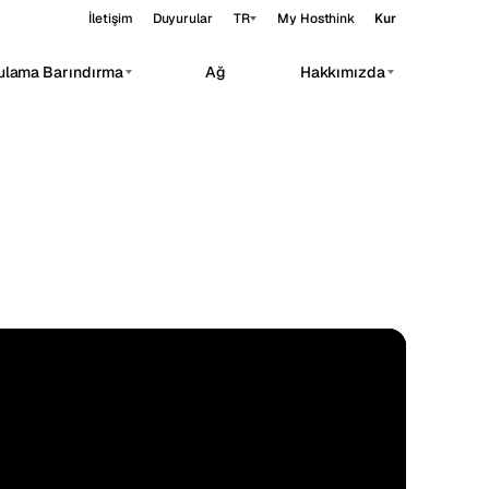
İletişim
Duyurular
TR
My Hosthink
Kur
ulama Barındırma
Ağ
Hakkımızda
Belgrade
Sırbistan
Budapest
Macaristan
rivate AI workloads.
Copenhagen
Danimarka
Helsinki
Finlandiya
eri
Kyiv
Ukrayna
Madrid
İspanya
STANDARD
12.97°N 77.59°E
Moscow
Rusya
Paris
Fransa
Sofia
Bulgaristan