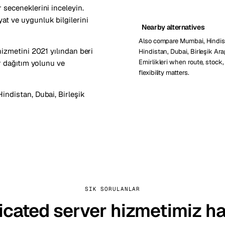
seceneklerini inceleyin.
t ve uygunluk bilgilerini
Nearby alternatives
Also compare Mumbai, Hindist
izmetini 2021 yılından beri
Hindistan, Dubai, Birleşik Ar
Emirlikleri when route, stock,
r dağıtım yolunu ve
flexibility matters.
 Hindistan
,
Dubai, Birleşik
SIK SORULANLAR
cated server hizmetimiz h