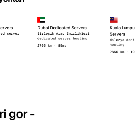
Servers
Dubai Dedicated Servers
Kuala Lumpu
ted server
Birleşik Arap Emirlikleri
Servers
dedicated server hosting
Malezya dedi
hosting
2705 km · 85ms
2866 km · 19
i gor -