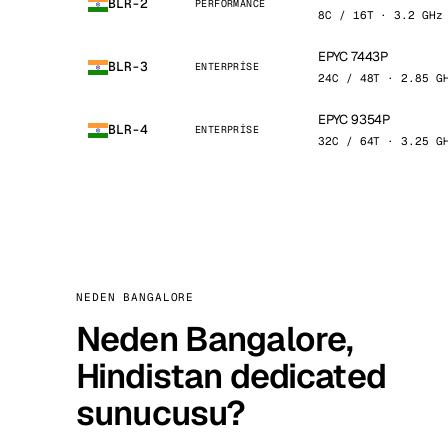
BLR-2
PERFORMANCE
8C / 16T · 3.2 GHz
EPYC 7443P
BLR-3
ENTERPRISE
24C / 48T · 2.85 G
EPYC 9354P
BLR-4
ENTERPRISE
32C / 64T · 3.25 G
NEDEN BANGALORE
Neden Bangalore,
Hindistan dedicated
sunucusu?