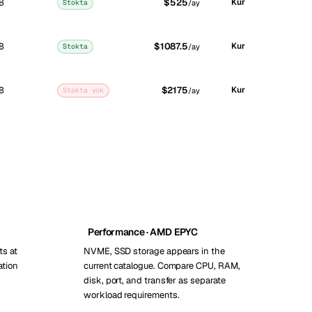
B
$525
Kur
Stokta
/ay
B
$1087.5
Kur
Stokta
/ay
B
$2175
Kur
Stokta yok
/ay
Performance · AMD EPYC
ts at
NVME, SSD storage appears in the
ation
current catalogue. Compare CPU, RAM,
disk, port, and transfer as separate
workload requirements.