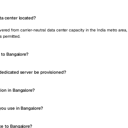
ta center located?
ered from carrier-neutral data center capacity in the India metro area, w
s permitted.
y to Bangalore?
dedicated server be provisioned?
ion in Bangalore?
you use in Bangalore?
ce to Bangalore?