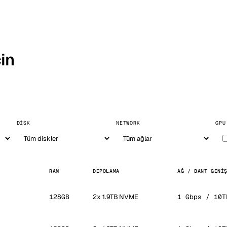
in
DISK
NETWORK
GPU
RAM
DEPOLAMA
AĞ / BANT GENI
128GB
2x 1.9TB NVME
1 Gbps / 10T