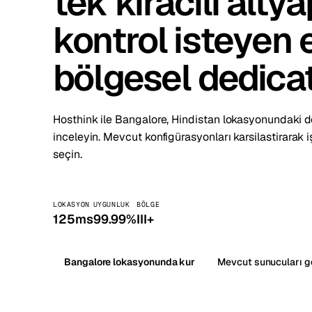
tek kiracılı alty
Stoc
kontrol isteyen e
Wars
bölgesel dedica
Hosthink ile Bangalore, Hindistan lokasyonundaki d
inceleyin. Mevcut konfigürasyonları karsilastirara
seçin.
LOKASYON
UYGUNLUK
BÖLGE
125ms
99.99%
III+
Bangalore lokasyonunda kur
Mevcut sunucuları g