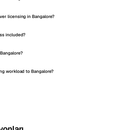
er licensing in Bangalore?
ss included?
 Bangalore?
ing workload to Bangalore?
yonları