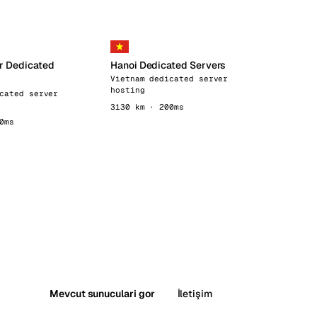
r Dedicated
Hanoi Dedicated Servers
Vietnam dedicated server
hosting
cated server
3130 km · 200ms
0ms
Mevcut sunuculari gor
İletişim