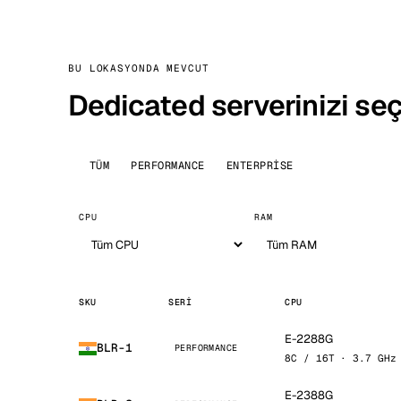
BU LOKASYONDA MEVCUT
Dedicated serverinizi seç
TÜM
PERFORMANCE
ENTERPRISE
CPU
RAM
SKU
SERI
CPU
E-2288G
BLR-1
PERFORMANCE
8C / 16T · 3.7 GHz
E-2388G