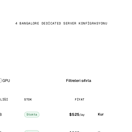
4 BANGALORE DEDICATED SERVER KONFIGRASYONU
GPU
Filtreleri sıfırla
ŞLIĞI
STOK
FIYAT
B
$525
Kur
Stokta
/ay