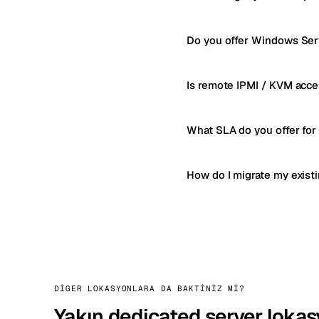
Do you offer Windows Serv
Is remote IPMI / KVM acce
What SLA do you offer for
How do I migrate my exist
DIGER LOKASYONLARA DA BAKTINIZ MI?
Yakın dedicated server lokas