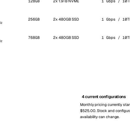
128GB
2x 1.9TB NVME
1 Gbps / 10T
256GB
2x 480GB SSD
1 Gbps / 10T
Hz
768GB
2x 480GB SSD
1 Gbps / 10T
Hz
4 current configurations
Monthly pricing currently star
$525.00. Stock and configur
availability can change.