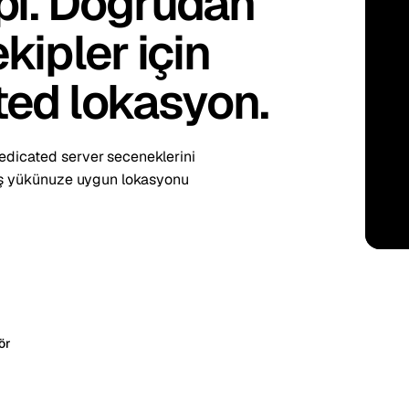
apı. Doğrudan
kholm
Tallinn
İsveç
Estonya
kipler için
aw
Zurich
Polonya
İsviçre
ted lokasyon.
edicated server seceneklerini
k iş yükünuze uygun lokasyonu
ör