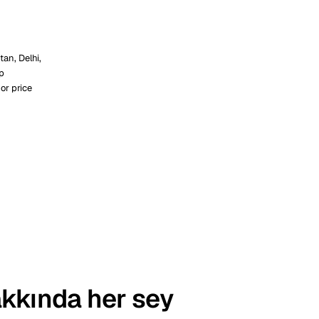
an, Delhi,
ap
 or price
akkında her sey