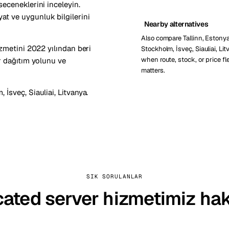
eceneklerini inceleyin.
t ve uygunluk bilgilerini
Nearby alternatives
Also compare Tallinn, Estonya
izmetini 2022 yılından beri
Stockholm, İsveç, Siauliai, Li
when route, stock, or price fle
r dağıtım yolunu ve
matters.
, İsveç
,
Siauliai, Litvanya
.
SIK SORULANLAR
cated server hizmetimiz ha