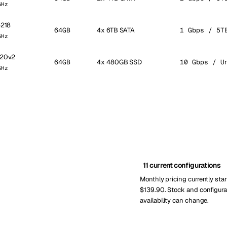
GHz
5218
64GB
4x 6TB SATA
1 Gbps / 5T
GHz
420v2
64GB
4x 480GB SSD
10 Gbps / U
GHz
11 current configurations
Monthly pricing currently star
$139.90. Stock and configura
availability can change.