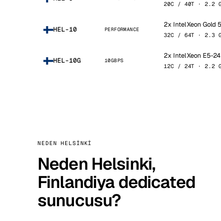
20C / 40T · 2.2 
2x Intel Xeon Gold 
HEL-10
PERFORMANCE
32C / 64T · 2.3 
2x Intel Xeon E5-2
HEL-10G
10GBPS
12C / 24T · 2.2 
NEDEN HELSINKI
Neden Helsinki,
Finlandiya dedicated
sunucusu?