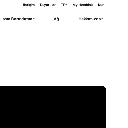
İletişim
Duyurular
TR
My Hosthink
Kur
ulama Barındırma
Ağ
Hakkımızda
Belgrade
Sırbistan
Budapest
Macaristan
rivate AI workloads.
Copenhagen
Danimarka
Helsinki
Finlandiya
eri
Kyiv
Ukrayna
Madrid
İspanya
STANDARD
60.17°N 24.94°E
Moscow
Rusya
Paris
Fransa
Sofia
Bulgaristan