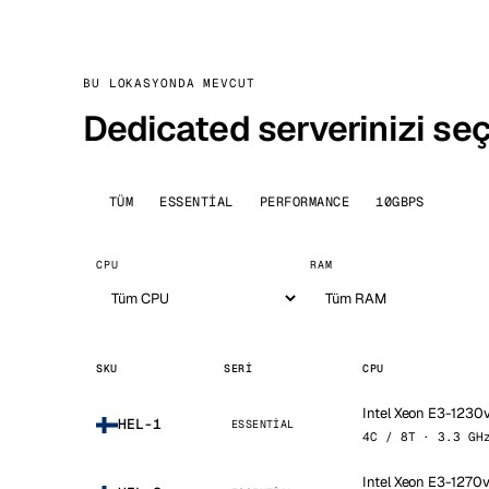
BU LOKASYONDA MEVCUT
Dedicated serverinizi seç
TÜM
ESSENTIAL
PERFORMANCE
10GBPS
CPU
RAM
SKU
SERI
CPU
Intel Xeon E3-1230
HEL-1
ESSENTIAL
4C / 8T · 3.3 GH
Intel Xeon E3-1270