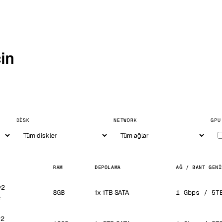
in
DISK
NETWORK
GPU
RAM
DEPOLAMA
AĞ / BANT GENI
v2
8GB
1x 1TB SATA
1 Gbps / 5T
z
v2