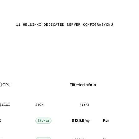
11 HELSINKI DEDICATED SERVER KONFIGRASYONU
GPU
Filtreleri sıfırla
ŞLIĞI
STOK
FIYAT
B
$139.9
Kur
Stokta
/ay