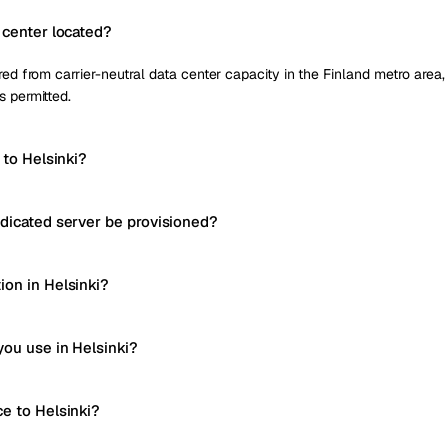
 center located?
red from carrier-neutral data center capacity in the Finland metro area, w
s permitted.
 to Helsinki?
edicated server be provisioned?
ion in Helsinki?
you use in Helsinki?
ce to Helsinki?