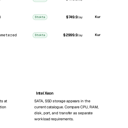
B
$749.9
Kur
Stokta
/ay
nmetered
$2999.9
Kur
Stokta
/ay
Intel Xeon
ts at
SATA, SSD storage appears in the
tion
current catalogue. Compare CPU, RAM,
disk, port, and transfer as separate
workload requirements.