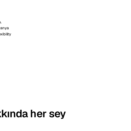
,
tvanya
xibility
kkında her sey