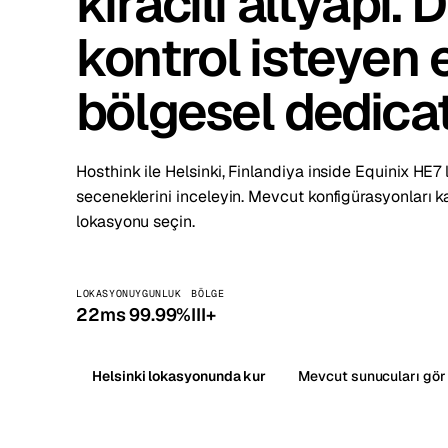
kiracılı altyapı.
Stoc
kontrol isteyen e
Wars
bölgesel dedica
Hosthink ile Helsinki, Finlandiya inside Equinix HE
seceneklerini inceleyin. Mevcut konfigürasyonları k
lokasyonu seçin.
LOKASYON
UYGUNLUK
BÖLGE
22ms
99.99%
III+
Helsinki lokasyonunda kur
Mevcut sunucuları gör