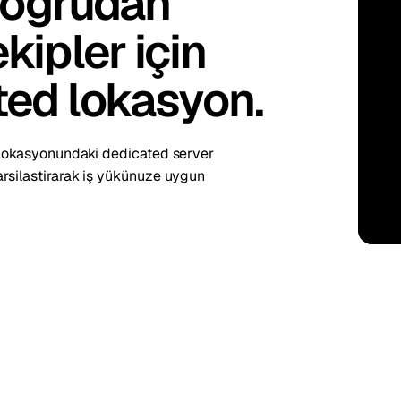
 Doğrudan
kholm
Tallinn
İsveç
Estonya
kipler için
aw
Zurich
Polonya
İsviçre
ted lokasyon.
7 lokasyonundaki dedicated server
arsilastirarak iş yükünuze uygun