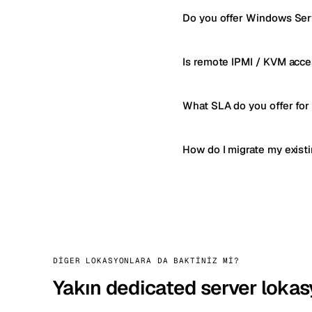
Do you offer Windows Serv
Is remote IPMI / KVM acce
What SLA do you offer for
How do I migrate my exist
DIGER LOKASYONLARA DA BAKTINIZ MI?
Yakın dedicated server lokas