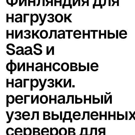
Финляндия для
нагрузок
низколатентные
SaaS и
финансовые
нагрузки.
региональный
узел выделенны
серверов для