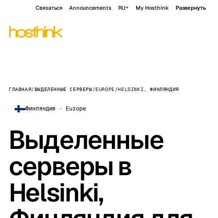
Связаться
Announcements
RU
My Hosthink
Развернуть
ГЛАВНАЯ
/
ВЫДЕЛЕННЫЕ СЕРВЕРЫ
/
EUROPE
/
HELSINKI, ФИНЛЯНДИЯ
Финляндия · Europe
Выделенные
серверы в
Helsinki,