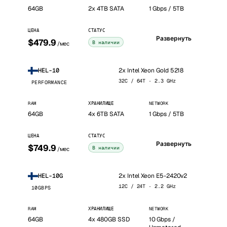
64GB
2x 4TB SATA
1 Gbps / 5TB
ЦЕНА
СТАТУС
Развернуть
$479.9
В наличии
/мес
2x Intel Xeon Gold 5218
HEL-10
32C / 64T · 2.3 GHz
PERFORMANCE
RAM
ХРАНИЛИЩЕ
NETWORK
64GB
4x 6TB SATA
1 Gbps / 5TB
ЦЕНА
СТАТУС
Развернуть
$749.9
В наличии
/мес
2x Intel Xeon E5-2420v2
HEL-10G
12C / 24T · 2.2 GHz
10GBPS
RAM
ХРАНИЛИЩЕ
NETWORK
64GB
4x 480GB SSD
10 Gbps /