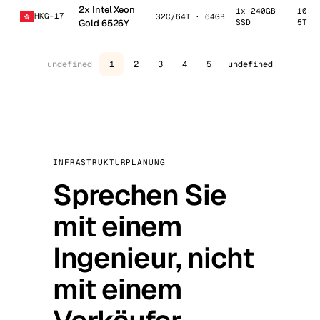
2x Intel Xeon
1x 240GB
10 G
HKG-17
32C/64T · 64GB
Gold 6526Y
SSD
5TB
undefined
1
2
3
4
5
undefined
INFRASTRUKTURPLANUNG
Sprechen Sie
mit einem
Ingenieur, nicht
mit einem