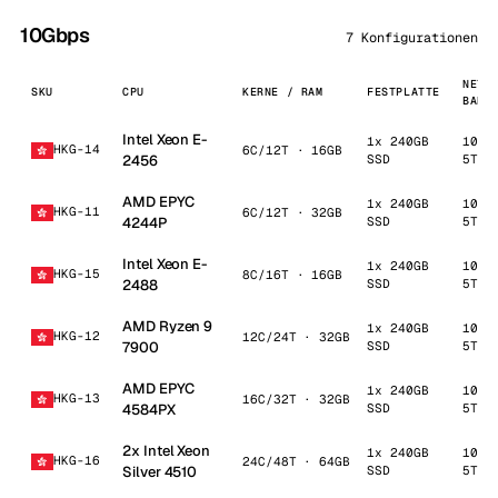
10Gbps
7 Konfigurationen
NETZ
SKU
CPU
KERNE / RAM
FESTPLATTE
BAND
Intel Xeon E-
1x 240GB
10 G
HKG-14
6C/12T · 16GB
2456
SSD
5TB
AMD EPYC
1x 240GB
10 G
HKG-11
6C/12T · 32GB
4244P
SSD
5TB
Intel Xeon E-
1x 240GB
10 G
HKG-15
8C/16T · 16GB
2488
SSD
5TB
AMD Ryzen 9
1x 240GB
10 G
HKG-12
12C/24T · 32GB
7900
SSD
5TB
AMD EPYC
1x 240GB
10 G
HKG-13
16C/32T · 32GB
4584PX
SSD
5TB
2x Intel Xeon
1x 240GB
10 G
HKG-16
24C/48T · 64GB
Silver 4510
SSD
5TB