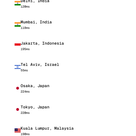
Delhi, India
120ms
Mumbai, India
118ms
Jakarta, Indonesia
195ms
Tel Aviv, Israel
55ms
Osaka, Japan
224ms
Tokyo, Japan
220ms
Kuala Lumpur, Malaysia
190ms