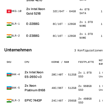
Silver 4210
2x Intel Xeon
4x 6TB
HKG-10
32C/64T · 64GB
1 G
Gold 5218
SATA
2x 1.9TB
E-2288G
BLR-1
8C/16T · 128GB
1 G
NVME
2x 1.9TB
E-2388G
BLR-2
8C/16T · 128GB
1 G
NVME
Unternehmen
3 Konfigurationen
NETZW
SKU
CPU
KERNE / RAM
FESTPLATTE
BANDB
2x Intel Xeon
2x 1.9TB
1 Gb
BAK-4
20C/40T · 512GB
E5-2650 v3
SSD
Unme
2x Xeon
2x 960GB
1 Gb
BAK-5
48C/96T · 512GB
Platinum 8168
SSD
Unme
2x 480GB
EPYC 7443P
BLR-3
24C/48T · 256GB
1 Gb
SSD