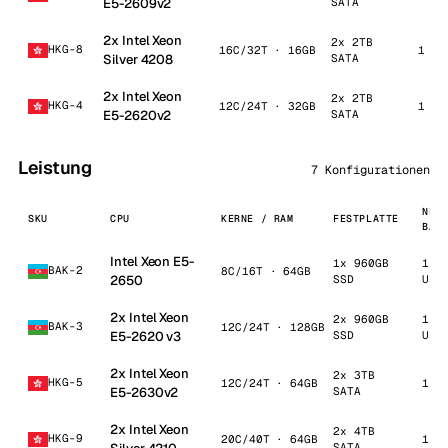
E5-2609v2
SATA
2x Intel Xeon
2x 2TB
HKG-8
16C/32T · 16GB
1 Gb
Silver 4208
SATA
2x Intel Xeon
2x 2TB
HKG-4
12C/24T · 32GB
1 Gb
E5-2620v2
SATA
Leistung
7 Konfigurationen
NET
SKU
CPU
KERNE / RAM
FESTPLATTE
BAN
Intel Xeon E5-
1x 960GB
1 G
BAK-2
8C/16T · 64GB
2650
SSD
Unm
2x Intel Xeon
2x 960GB
1 G
BAK-3
12C/24T · 128GB
E5-2620 v3
SSD
Unm
2x Intel Xeon
2x 3TB
HKG-5
12C/24T · 64GB
1 G
E5-2630v2
SATA
2x Intel Xeon
2x 4TB
HKG-9
20C/40T · 64GB
1 G
SATA