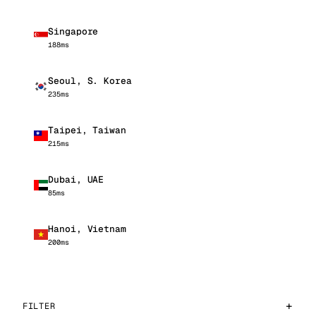
Singapore
188ms
Seoul, S. Korea
235ms
Taipei, Taiwan
215ms
Dubai, UAE
85ms
Hanoi, Vietnam
200ms
FILTER