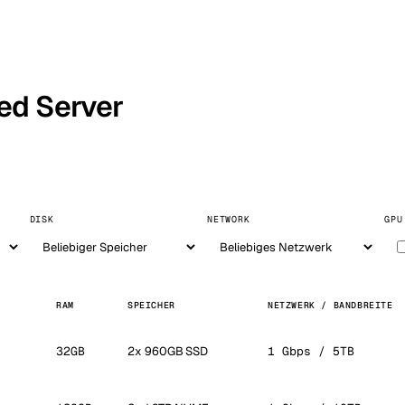
ed Server
DISK
NETWORK
GPU
RAM
SPEICHER
NETZWERK / BANDBREITE
32GB
2x 960GB SSD
1 Gbps / 5TB