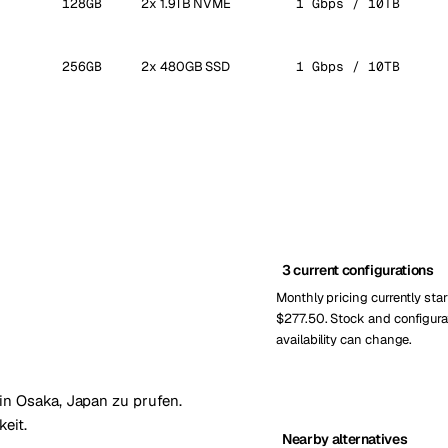
128GB
2x 1.9TB NVME
1 Gbps / 10TB
256GB
2x 480GB SSD
1 Gbps / 10TB
3 current configurations
Monthly pricing currently star
$277.50. Stock and configura
availability can change.
in Osaka, Japan zu prufen.
eit.
Nearby alternatives