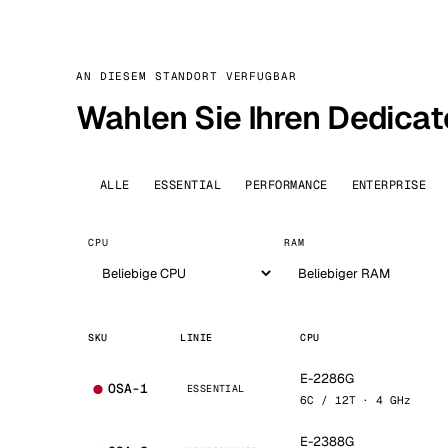
AN DIESEM STANDORT VERFUGBAR
Wahlen Sie Ihren Dedicat
ALLE
ESSENTIAL
PERFORMANCE
ENTERPRISE
CPU
RAM
SKU
LINIE
CPU
E-2286G
OSA-1
ESSENTIAL
6C / 12T · 4 GHz
E-2388G