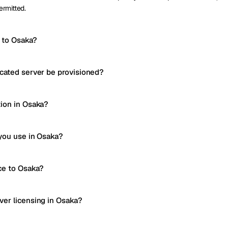
ermitted.
y to Osaka?
cated server be provisioned?
ion in Osaka?
you use in Osaka?
ce to Osaka?
er licensing in Osaka?