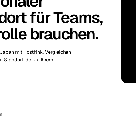
onaler
ort für Teams,
kholm
Tallinn
Schweden
Estland
aw
Zurich
Polen
Schweiz
rolle brauchen.
 Japan mit Hosthink. Vergleichen
n Standort, der zu Ihrem
n