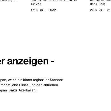
-Hosting in
Dedicated-Server-Hosting in
Dedicated-Se
Taiwan
Hong Kong
1718 km · 215ms
2489 km · 21
r anzeigen -
Japan, wenn ein klarer regionaler Standort
n, monatliche Preise und den aktuellen
pan, Baku, Azerbaijan.