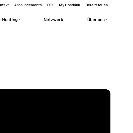
ntakt
Announcements
DE
My Hosthink
Bereitstellen
p-Hosting
Netzwerk
Über uns
Belgrade
Serbien
Budapest
Ungarn
orkloads.
Copenhagen
Dänemark
Helsinki
Finnland
Kyiv
Ukraine
Madrid
Spanien
STANDARD
34.69°N 135.50°E
Moscow
Russland
Paris
Frankreich
Sofia
Bulgarien