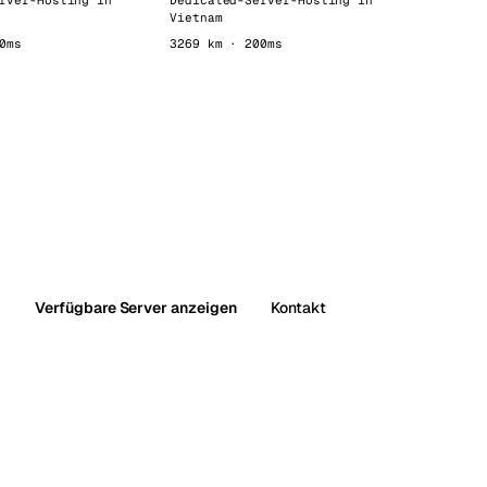
rver-Hosting in
Dedicated-Server-Hosting in
Vietnam
0ms
3269 km · 200ms
Verfügbare Server anzeigen
Kontakt