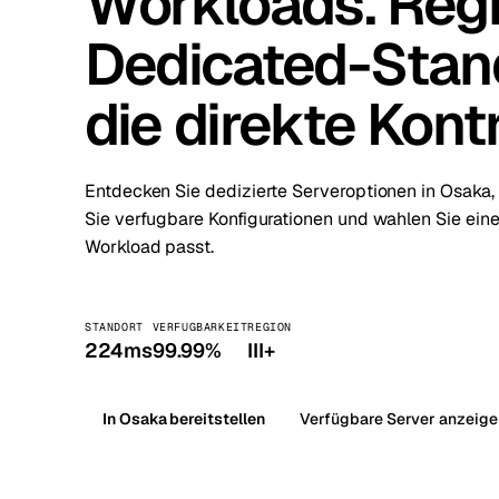
Workloads. Regi
Dedicated-Stand
Stoc
Wars
die direkte Kont
Entdecken Sie dedizierte Serveroptionen in Osaka,
Sie verfugbare Konfigurationen und wahlen Sie eine
Workload passt.
STANDORT
VERFUGBARKEIT
REGION
224ms
99.99%
III+
In Osaka bereitstellen
Verfügbare Server anzeige