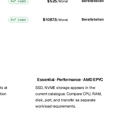
$525
Bereitstellen
Auf Lager
/Monat
$1087.5
Bereitstellen
Auf Lager
/Monat
Essential · Performance · AMD EPYC
ts at
SSD, NVME storage appears in the
tion
current catalogue. Compare CPU, RAM,
disk, port, and transfer as separate
workload requirements.