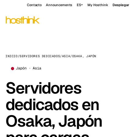
Contacto
Announcements
ES
My Hosthink
Desplegar
INICIO
/
SERVIDORES DEDICADOS
/
ASIA
/
OSAKA, JAPÓN
Japón · Asia
Servidores
dedicados en
Osaka, Japón