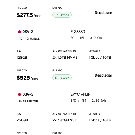
PRECIO
ESTADO
Desplegar
$277.5
En stock
/mes
E-2388G
OSA-2
8C / 16T · 3.2 GHz
PERFORMANCE
RAM
ALMACENAMIENTO
NETWORK
128GB
2x 1.9TB NVME
1 Gbps / 10TB
PRECIO
ESTADO
Desplegar
$525
En stock
/mes
EPYC 7443P
OSA-3
24C / 48T · 2.85 GHz
ENTERPRISE
RAM
ALMACENAMIENTO
NETWORK
256GB
2x 480GB SSD
1 Gbps / 10TB
PRECIO
ESTADO