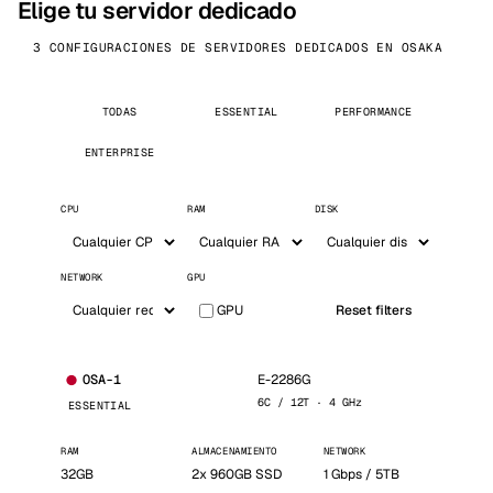
Elige tu servidor dedicado
3 CONFIGURACIONES DE SERVIDORES DEDICADOS EN OSAKA
TODAS
ESSENTIAL
PERFORMANCE
ENTERPRISE
CPU
RAM
DISK
NETWORK
GPU
GPU
Reset filters
E-2286G
OSA-1
6C / 12T · 4 GHz
ESSENTIAL
RAM
ALMACENAMIENTO
NETWORK
32GB
2x 960GB SSD
1 Gbps / 5TB