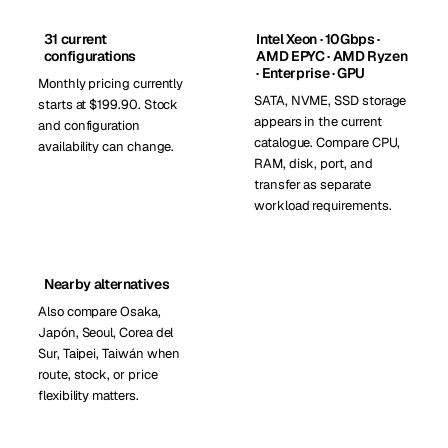
31 current
Intel Xeon · 10Gbps ·
configurations
AMD EPYC · AMD Ryzen
· Enterprise · GPU
Monthly pricing currently
SATA, NVME, SSD storage
starts at $199.90. Stock
appears in the current
and configuration
catalogue. Compare CPU,
availability can change.
RAM, disk, port, and
transfer as separate
workload requirements.
Nearby alternatives
Also compare Osaka,
Japón, Seoul, Corea del
Sur, Taipei, Taiwán when
route, stock, or price
flexibility matters.