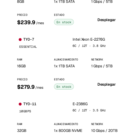
8GB
1x 1TB SATA
1 Gbps / 5TB
PRECIO
ESTADO
Desplegar
$239.9
En stock
/mes
Intel Xeon E-2276G
TYO-7
6C / 12T · 3.8 GHz
ESSENTIAL
RAM
ALMACENAMIENTO
NETWORK
16GB
1x 1TB SATA
1 Gbps / 5TB
PRECIO
ESTADO
Desplegar
$279.9
En stock
/mes
E-2386G
TYO-11
6C / 12T · 3.5 GHz
10GBPS
RAM
ALMACENAMIENTO
NETWORK
32GB
1x 800GB NVME
10 Gbps / 20TB