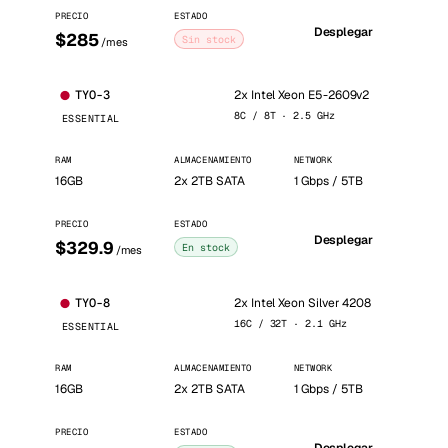
PRECIO
ESTADO
Desplegar
$285
Sin stock
/mes
2x Intel Xeon E5-2609v2
TYO-3
8C / 8T · 2.5 GHz
ESSENTIAL
RAM
ALMACENAMIENTO
NETWORK
16GB
2x 2TB SATA
1 Gbps / 5TB
PRECIO
ESTADO
Desplegar
$329.9
En stock
/mes
2x Intel Xeon Silver 4208
TYO-8
16C / 32T · 2.1 GHz
ESSENTIAL
RAM
ALMACENAMIENTO
NETWORK
16GB
2x 2TB SATA
1 Gbps / 5TB
PRECIO
ESTADO