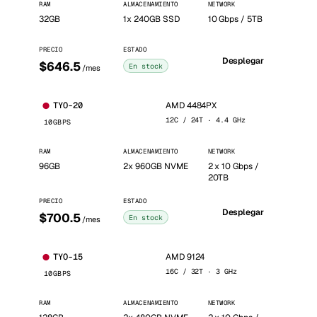
RAM
ALMACENAMIENTO
NETWORK
32GB
1x 240GB SSD
10 Gbps / 5TB
PRECIO
ESTADO
Desplegar
$646.5
En stock
/mes
AMD 4484PX
TYO-20
12C / 24T · 4.4 GHz
10GBPS
RAM
ALMACENAMIENTO
NETWORK
96GB
2x 960GB NVME
2 x 10 Gbps /
20TB
PRECIO
ESTADO
Desplegar
$700.5
En stock
/mes
AMD 9124
TYO-15
16C / 32T · 3 GHz
10GBPS
RAM
ALMACENAMIENTO
NETWORK