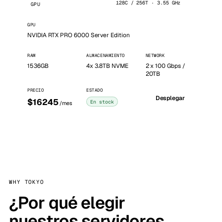
128C / 256T · 3.55 GHz
GPU
GPU
NVIDIA RTX PRO 6000 Server Edition
RAM
ALMACENAMIENTO
NETWORK
1536GB
4x 3.8TB NVME
2 x 100 Gbps /
20TB
PRECIO
ESTADO
Desplegar
$16245
En stock
/mes
WHY TOKYO
¿Por qué elegir
nuestros servidores