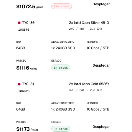
Desplegar
$1072.5
Sin stock
/mes
2x Intel Xeon Silver 4510
TYO-30
24C / 48T · 2.4 GHz
10GBPS
RAM
ALMACENAMIENTO
NETWORK
64GB
1x 240GB SSD
10 Gbps / 5TB
PRECIO
ESTADO
Desplegar
$1116
En stock
/mes
2x Intel Xeon Gold 6526Y
TYO-31
32C / 64T · 2.8 GHz
10GBPS
RAM
ALMACENAMIENTO
NETWORK
64GB
1x 240GB SSD
10 Gbps / 5TB
PRECIO
ESTADO
Desplegar
$1173
En stock
/mes