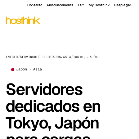
Contacto
Announcements
ES
My Hosthink
Desplegar
INICIO
/
SERVIDORES DEDICADOS
/
ASIA
/
TOKYO, JAPÓN
Japón · Asia
Servidores
dedicados en
Tokyo, Japón