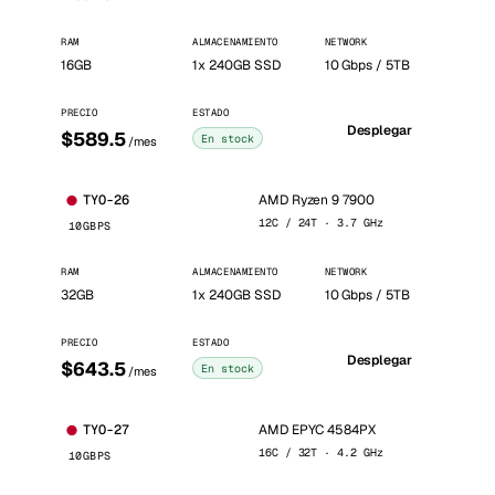
RAM
ALMACENAMIENTO
NETWORK
16GB
1x 240GB SSD
10 Gbps / 5TB
PRECIO
ESTADO
Desplegar
$589.5
En stock
/mes
AMD Ryzen 9 7900
TYO-26
12C / 24T · 3.7 GHz
10GBPS
RAM
ALMACENAMIENTO
NETWORK
32GB
1x 240GB SSD
10 Gbps / 5TB
PRECIO
ESTADO
Desplegar
$643.5
En stock
/mes
AMD EPYC 4584PX
TYO-27
16C / 32T · 4.2 GHz
10GBPS