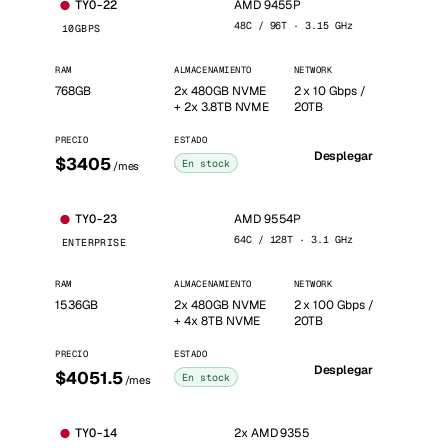
AMD 9455P
TYO-22
48C / 96T · 3.15 GHz
10GBPS
RAM
ALMACENAMIENTO
NETWORK
768GB
2x 480GB NVME
2 x 10 Gbps /
+ 2x 3.8TB NVME
20TB
PRECIO
ESTADO
Desplegar
$3405
En stock
/mes
AMD 9554P
TYO-23
64C / 128T · 3.1 GHz
ENTERPRISE
RAM
ALMACENAMIENTO
NETWORK
1536GB
2x 480GB NVME
2 x 100 Gbps /
+ 4x 8TB NVME
20TB
PRECIO
ESTADO
Desplegar
$4051.5
En stock
/mes
2x AMD 9355
TYO-14