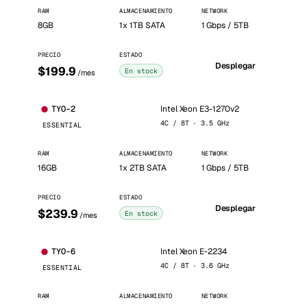
RAM
ALMACENAMIENTO
NETWORK
8GB
1x 1TB SATA
1 Gbps / 5TB
PRECIO
ESTADO
Desplegar
$199.9
En stock
/mes
Intel Xeon E3-1270v2
TYO-2
4C / 8T · 3.5 GHz
ESSENTIAL
RAM
ALMACENAMIENTO
NETWORK
16GB
1x 2TB SATA
1 Gbps / 5TB
PRECIO
ESTADO
Desplegar
$239.9
En stock
/mes
Intel Xeon E-2234
TYO-6
4C / 8T · 3.6 GHz
ESSENTIAL
RAM
ALMACENAMIENTO
NETWORK