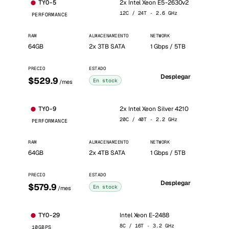
2x Intel Xeon E5-2630v2
TYO-5
12C / 24T · 2.6 GHz
PERFORMANCE
RAM
ALMACENAMIENTO
NETWORK
64GB
2x 3TB SATA
1 Gbps / 5TB
PRECIO
ESTADO
Desplegar
$529.9
En stock
/mes
2x Intel Xeon Silver 4210
TYO-9
20C / 40T · 2.2 GHz
PERFORMANCE
RAM
ALMACENAMIENTO
NETWORK
64GB
2x 4TB SATA
1 Gbps / 5TB
PRECIO
ESTADO
Desplegar
$579.9
En stock
/mes
Intel Xeon E-2488
TYO-29
8C / 16T · 3.2 GHz
10GBPS