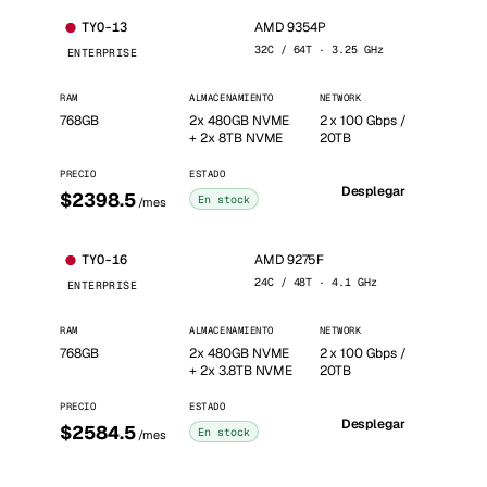
AMD 9354P
TYO-13
32C / 64T · 3.25 GHz
ENTERPRISE
RAM
ALMACENAMIENTO
NETWORK
768GB
2x 480GB NVME
2 x 100 Gbps /
+ 2x 8TB NVME
20TB
PRECIO
ESTADO
Desplegar
$2398.5
En stock
/mes
AMD 9275F
TYO-16
24C / 48T · 4.1 GHz
ENTERPRISE
RAM
ALMACENAMIENTO
NETWORK
768GB
2x 480GB NVME
2 x 100 Gbps /
+ 2x 3.8TB NVME
20TB
PRECIO
ESTADO
Desplegar
$2584.5
En stock
/mes