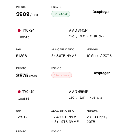
PRECIO
ESTADO
Desplegar
$909
En stock
/mes
AMD 7443P
TYO-24
24C / 48T · 2.85 GHz
10GBPS
RAM
ALMACENAMIENTO
NETWORK
512GB
2x 3.8TB NVME
10 Gbps / 20TB
PRECIO
ESTADO
Desplegar
$975
Sin stock
/mes
AMD 4564P
TYO-19
16C / 32T · 4.5 GHz
10GBPS
RAM
ALMACENAMIENTO
NETWORK
128GB
2x 480GB NVME
2 x 10 Gbps /
+ 2x 1.9TB NVME
20TB
PRECIO
ESTADO