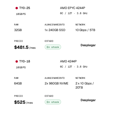
AMD EPYC 4244P
TYO-25
6C / 12T · 3.8 GHz
10GBPS
RAM
ALMACENAMIENTO
NETWORK
32GB
1x 240GB SSD
10 Gbps / 5TB
PRECIO
ESTADO
Desplegar
$481.5
En stock
/mes
AMD 4244P
TYO-18
6C / 12T · 3.8 GHz
10GBPS
RAM
ALMACENAMIENTO
NETWORK
64GB
2x 960GB NVME
2 x 10 Gbps /
20TB
PRECIO
ESTADO
Desplegar
$525
En stock
/mes