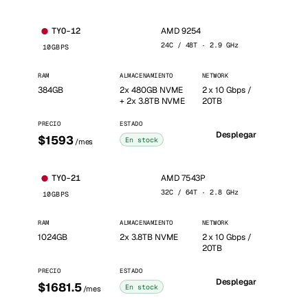
AMD 9254
TYO-12
24C / 48T · 2.9 GHz
10GBPS
RAM
ALMACENAMIENTO
NETWORK
384GB
2x 480GB NVME
2 x 10 Gbps /
+ 2x 3.8TB NVME
20TB
PRECIO
ESTADO
Desplegar
$1593
En stock
/mes
AMD 7543P
TYO-21
32C / 64T · 2.8 GHz
10GBPS
RAM
ALMACENAMIENTO
NETWORK
1024GB
2x 3.8TB NVME
2 x 10 Gbps /
20TB
PRECIO
ESTADO
Desplegar
$1681.5
En stock
/mes