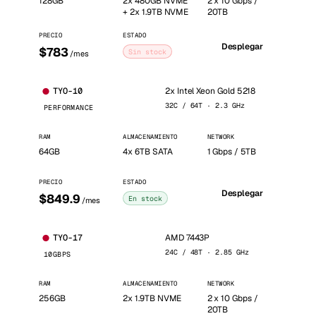
128GB
2x 480GB NVME
2 x 10 Gbps /
+ 2x 1.9TB NVME
20TB
PRECIO
ESTADO
Desplegar
$783
Sin stock
/mes
2x Intel Xeon Gold 5218
TYO-10
32C / 64T · 2.3 GHz
PERFORMANCE
RAM
ALMACENAMIENTO
NETWORK
64GB
4x 6TB SATA
1 Gbps / 5TB
PRECIO
ESTADO
Desplegar
$849.9
En stock
/mes
AMD 7443P
TYO-17
24C / 48T · 2.85 GHz
10GBPS
RAM
ALMACENAMIENTO
NETWORK
256GB
2x 1.9TB NVME
2 x 10 Gbps /
20TB