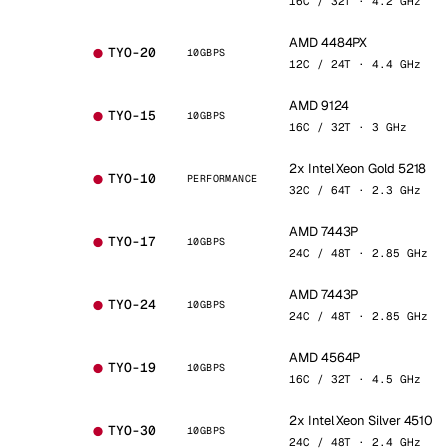
16C / 32T · 4.2 GHz
AMD 4484PX
TYO-20
10GBPS
12C / 24T · 4.4 GHz
AMD 9124
TYO-15
10GBPS
16C / 32T · 3 GHz
2x Intel Xeon Gold 5218
TYO-10
PERFORMANCE
32C / 64T · 2.3 GHz
AMD 7443P
TYO-17
10GBPS
24C / 48T · 2.85 GHz
AMD 7443P
TYO-24
10GBPS
24C / 48T · 2.85 GHz
AMD 4564P
TYO-19
10GBPS
16C / 32T · 4.5 GHz
2x Intel Xeon Silver 4510
TYO-30
10GBPS
24C / 48T · 2.4 GHz