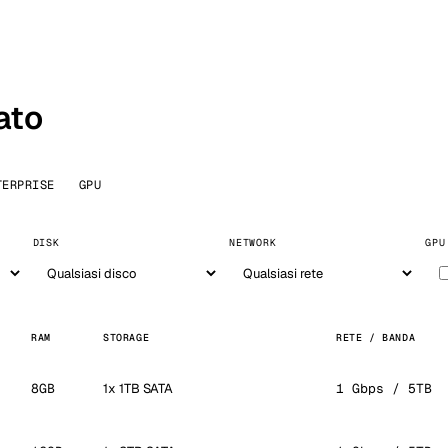
ato
TERPRISE
GPU
DISK
NETWORK
GPU
RAM
STORAGE
RETE / BANDA
8GB
1x 1TB SATA
1 Gbps / 5TB