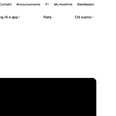
Contatti
Announcements
IT
My Hosthink
Distribuisci
ng IA e app
Rete
Chi siamo
Belgrade
Serbia
Budapest
Ungheria
 workloads.
Copenhagen
Danimarca
Helsinki
Finlandia
Kyiv
Ucraina
Madrid
Spagna
FLAGSHIP
35.68°N 139.65°E
Moscow
Russia
Paris
Francia
Sofia
Bulgaria