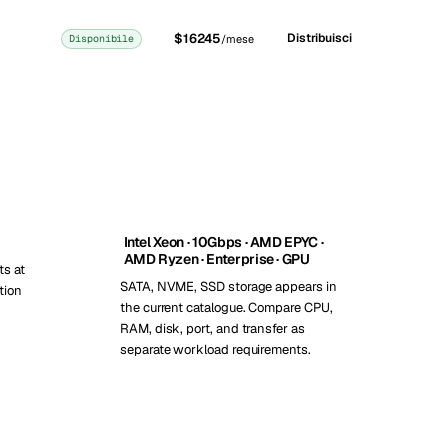
$16245
Distribuisci
Disponibile
/mese
Intel Xeon · 10Gbps · AMD EPYC ·
AMD Ryzen · Enterprise · GPU
ts at
SATA, NVME, SSD storage appears in
tion
the current catalogue. Compare CPU,
RAM, disk, port, and transfer as
separate workload requirements.