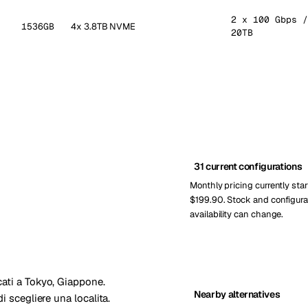
2 x 100 Gbps /
1536GB
4x 3.8TB NVME
20TB
31 current configurations
Monthly pricing currently star
$199.90. Stock and configura
availability can change.
cati a Tokyo, Giappone.
Nearby alternatives
i scegliere una localita.