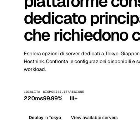
piattaforme con
Stoc
dedicato princi
Wars
che richiedono co
Esplora opzioni di server dedicati a Tokyo, Giappo
Hosthink. Confronta le configurazioni disponibili e s
workload.
LOCALITA
DISPONIBILITA
REGIONE
220ms
99.99%
III+
Deploy in Tokyo
View available servers