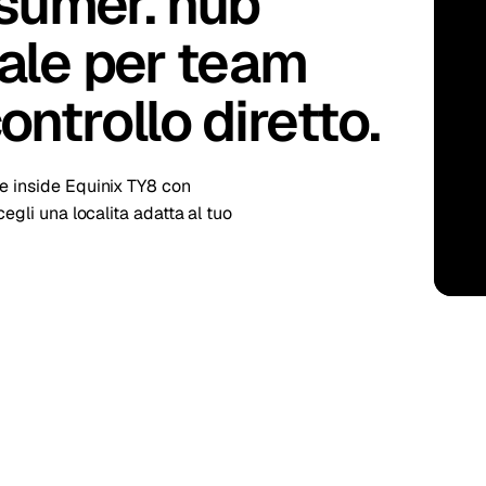
sumer. hub
kholm
Tallinn
Svezia
Estonia
pale per team
aw
Zurich
Polonia
Svizzera
ntrollo diretto.
ne inside Equinix TY8 con
cegli una localita adatta al tuo