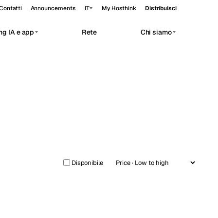
Contatti
Announcements
IT
My Hosthink
Distribuisci
ng IA e app
Rete
Chi siamo
Belgrade
Serbia
Budapest
Ungheria
 workloads.
Copenhagen
Danimarca
Helsinki
Finlandia
Kyiv
Ucraina
Madrid
Spagna
Disponibile
Moscow
Russia
Paris
Francia
Sofia
Bulgaria