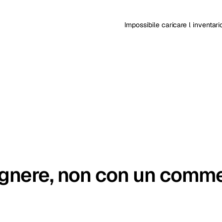
kholm
Tallinn
Svezia
Estonia
Impossibile caricare l inventar
aw
Zurich
Polonia
Svizzera
egnere, non con un comme