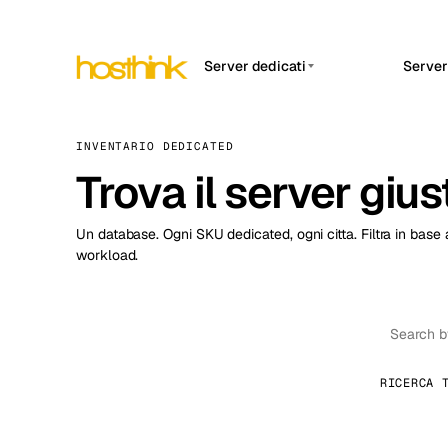
Server dedicati
Server
APP HOSTI
Asia Server (15)
Amst
INVENTARIO DEDICATED
n8
Africa Server (2)
Brus
Aut
Trova il server giu
int
Europa Server (32)
Burs
Op
Sud America Server (4)
Un database. Ogni SKU dedicated, ogni citta. Filtra in base 
Un 
Dubli
int
workload.
Nord America Server (16)
Istan
Up
Oceania Server (2)
Con
Lisb
e p
Manc
RICERCA 
Novi 
Prag