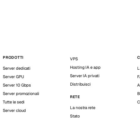
PRODOTTI
C
VPS
Hosting IA e app
Server dedicati
L
Server IA privati
Server GPU
F
Distribuisci
Server 10 Gbps
A
Server promozionali
B
RETE
Tutte le sedi
C
La nostra rete
Server cloud
Stato