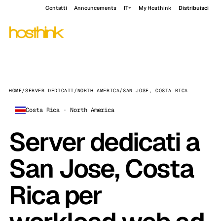
Contatti
Announcements
IT
My Hosthink
Distribuisci
HOME
/
SERVER DEDICATI
/
NORTH AMERICA
/
SAN JOSE, COSTA RICA
Costa Rica · North America
Server dedicati a
San Jose, Costa
Rica per