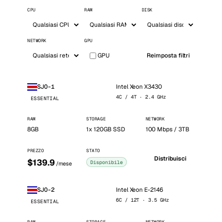
CPU
RAM
DISK
NETWORK
GPU
GPU
Reimposta filtri
Intel Xeon X3430
SJO-1
4C / 4T · 2.4 GHz
ESSENTIAL
RAM
STORAGE
NETWORK
8GB
1x 120GB SSD
100 Mbps / 3TB
PREZZO
STATO
Distribuisci
$139.9
Disponibile
/mese
Intel Xeon E-2146
SJO-2
6C / 12T · 3.5 GHz
ESSENTIAL