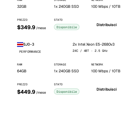
RAM
STORAGE
NETWORK
32GB
1x 240GB SSD
100 Mbps / 10TB
PREZZO
STATO
Distribuisci
$349.9
Disponibile
/mese
2x Intel Xeon E5-2680v3
SJO-3
24C / 48T · 2.5 GHz
PERFORMANCE
RAM
STORAGE
NETWORK
64GB
1x 240GB SSD
100 Mbps / 10TB
PREZZO
STATO
Distribuisci
$449.9
Disponibile
/mese