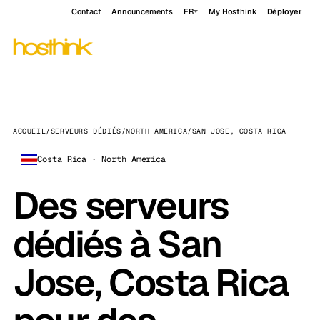
Contact
Announcements
FR
My Hosthink
Déployer
ACCUEIL
/
SERVEURS DÉDIÉS
/
NORTH AMERICA
/
SAN JOSE, COSTA RICA
Costa Rica · North America
Des serveurs
dédiés à San
Jose, Costa Rica