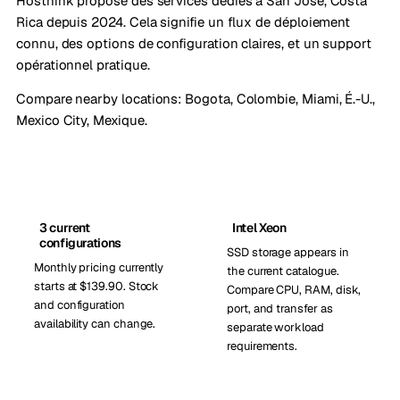
Hosthink propose des services dédiés à San Jose, Costa
Rica depuis 2024. Cela signifie un flux de déploiement
connu, des options de configuration claires, et un support
opérationnel pratique.
Compare nearby locations:
Bogota, Colombie
,
Miami, É.-U.
,
Mexico City, Mexique
.
3 current
Intel Xeon
configurations
SSD storage appears in
Monthly pricing currently
the current catalogue.
starts at $139.90. Stock
Compare CPU, RAM, disk,
and configuration
port, and transfer as
availability can change.
separate workload
requirements.