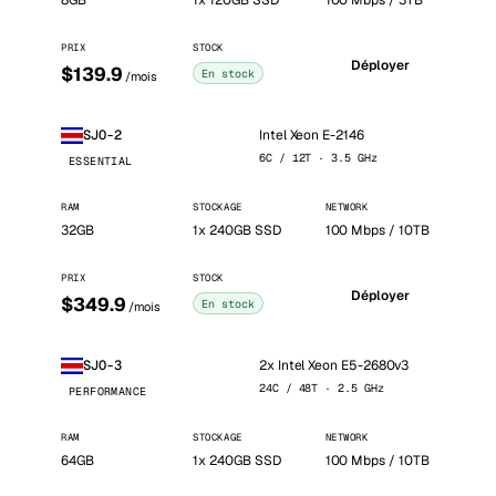
8GB
1x 120GB SSD
100 Mbps / 3TB
PRIX
STOCK
Déployer
$139.9
En stock
/mois
Intel Xeon E-2146
SJO-2
6C / 12T · 3.5 GHz
ESSENTIAL
RAM
STOCKAGE
NETWORK
32GB
1x 240GB SSD
100 Mbps / 10TB
PRIX
STOCK
Déployer
$349.9
En stock
/mois
2x Intel Xeon E5-2680v3
SJO-3
24C / 48T · 2.5 GHz
PERFORMANCE
RAM
STOCKAGE
NETWORK
64GB
1x 240GB SSD
100 Mbps / 10TB