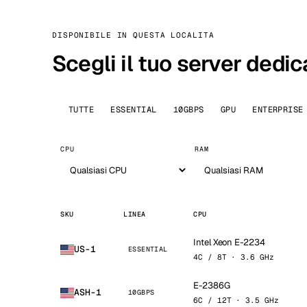
DISPONIBILE IN QUESTA LOCALITA
Scegli il tuo server dedic
TUTTE
ESSENTIAL
10GBPS
GPU
ENTERPRISE
CPU
RAM
SKU
LINEA
CPU
Intel Xeon E-2234
US-1
ESSENTIAL
4C / 8T · 3.6 GHz
E-2386G
ASH-1
10GBPS
6C / 12T · 3.5 GHz