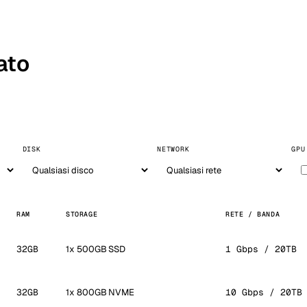
ato
DISK
NETWORK
GPU
RAM
STORAGE
RETE / BANDA
32GB
1x 500GB SSD
1 Gbps / 20TB
32GB
1x 800GB NVME
10 Gbps / 20TB