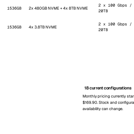
2 x 100 Gbps /
1536GB
2x 480GB NVME + 4x 8TB NVME
20TB
2 x 100 Gbps /
1536GB
4x 3.8TB NVME
20TB
18 current configurations
Monthly pricing currently star
$169.90. Stock and configura
availability can change.