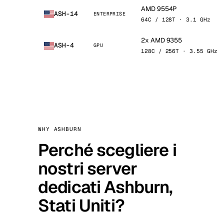
AMD 9554P
ASH-14
ENTERPRISE
64C / 128T · 3.1 GHz
2x AMD 9355
ASH-4
GPU
128C / 256T · 3.55 GHz
WHY ASHBURN
Perché scegliere i
nostri server
dedicati Ashburn,
Stati Uniti?