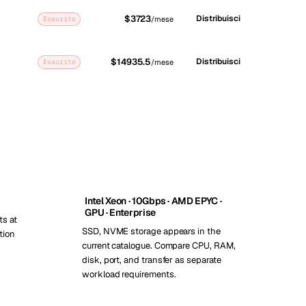
$3723
Distribuisci
Esaurito
/mese
$14935.5
Distribuisci
Esaurito
/mese
Intel Xeon · 10Gbps · AMD EPYC ·
GPU · Enterprise
ts at
SSD, NVME storage appears in the
tion
current catalogue. Compare CPU, RAM,
disk, port, and transfer as separate
workload requirements.