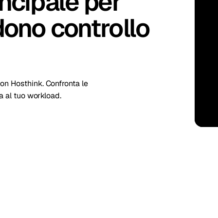
ncipale per
kholm
Tallinn
Svezia
Estonia
dono controllo
aw
Zurich
Polonia
Svizzera
on Hosthink. Confronta le
ta al tuo workload.