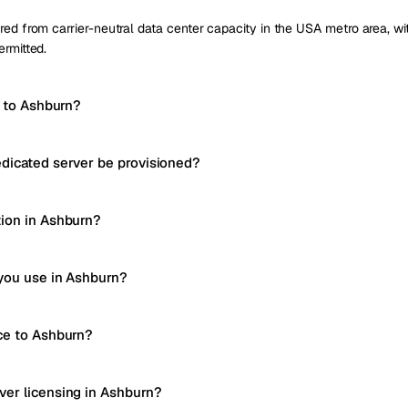
red from carrier-neutral data center capacity in the USA metro area, with
ermitted.
y to Ashburn?
dicated server be provisioned?
ion in Ashburn?
you use in Ashburn?
ce to Ashburn?
er licensing in Ashburn?