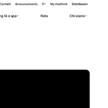
Contatti
Announcements
IT
My Hosthink
Distribuisci
ng IA e app
Rete
Chi siamo
Belgrade
Serbia
Budapest
Ungheria
 workloads.
Copenhagen
Danimarca
Helsinki
Finlandia
Kyiv
Ucraina
FLAGSHIP
Madrid
Spagna
39.04°N 77.49°W
Moscow
Russia
Paris
Francia
Sofia
Bulgaria