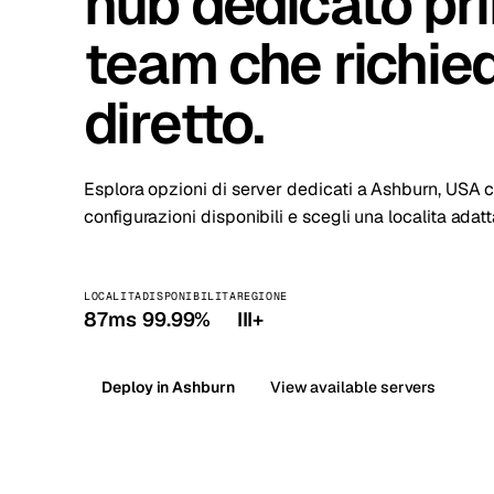
hub dedicato pri
Stoc
team che richie
Wars
diretto.
Esplora opzioni di server dedicati a Ashburn, USA c
configurazioni disponibili e scegli una localita adat
LOCALITA
DISPONIBILITA
REGIONE
87ms
99.99%
III+
Deploy in Ashburn
View available servers