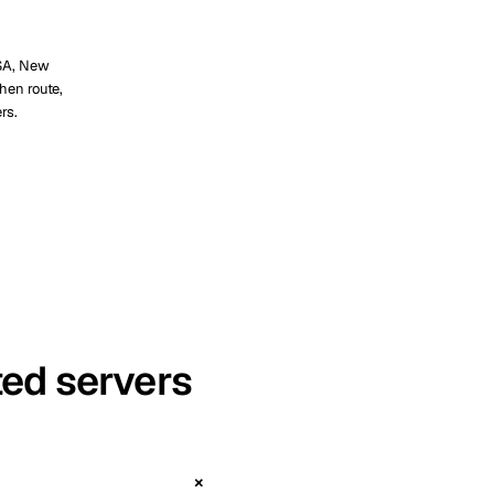
SA, New
hen route,
rs.
ted servers