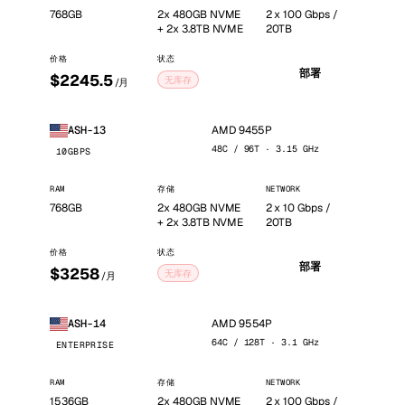
768GB
2x 480GB NVME
2 x 100 Gbps /
+ 2x 3.8TB NVME
20TB
价格
状态
部署
$2245.5
无库存
/月
AMD 9455P
ASH-13
48C / 96T · 3.15 GHz
10GBPS
RAM
存储
NETWORK
768GB
2x 480GB NVME
2 x 10 Gbps /
+ 2x 3.8TB NVME
20TB
价格
状态
部署
$3258
无库存
/月
AMD 9554P
ASH-14
64C / 128T · 3.1 GHz
ENTERPRISE
RAM
存储
NETWORK
1536GB
2x 480GB NVME
2 x 100 Gbps /