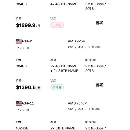
384GB
4x 480GB NVME
2 x 10 Gbps /
20TB
价格
状态
部署
$1299.9
无库存
/月
AMD 9254
ASH-2
24C / 48T · 2.9 GHz
10GBPS
RAM
存储
NETWORK
384GB
2x 480GB NVME
2 x 10 Gbps /
+ 2x 3.8TB NVME
20TB
价格
状态
部署
$1390.5
有库存
/月
AMD 7543P
ASH-11
32C / 64T · 2.8 GHz
10GBPS
RAM
存储
NETWORK
1024GB
2x 3.8TB NVME
2 x 10 Gbps /