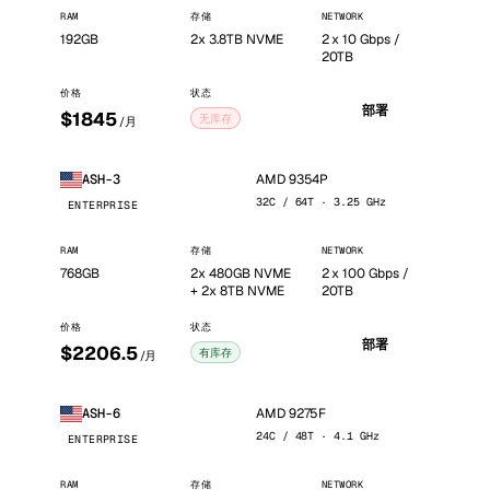
RAM
存储
NETWORK
192GB
2x 3.8TB NVME
2 x 10 Gbps /
20TB
价格
状态
部署
$1845
无库存
/月
AMD 9354P
ASH-3
32C / 64T · 3.25 GHz
ENTERPRISE
RAM
存储
NETWORK
768GB
2x 480GB NVME
2 x 100 Gbps /
+ 2x 8TB NVME
20TB
价格
状态
部署
$2206.5
有库存
/月
AMD 9275F
ASH-6
24C / 48T · 4.1 GHz
ENTERPRISE
RAM
存储
NETWORK