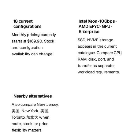
18 current
Intel Xeon · 10Gbps ·
configurations
AMD EPYC · GPU ·
Enterprise
Monthly pricing currently
SSD, NVME storage
starts at $169.90. Stock
appears in the current
and configuration
catalogue. Compare CPU,
availability can change.
RAM, disk, port, and
transfer as separate
workload requirements.
Nearby alternatives
Also compare New Jersey,
美国, New York, 美国,
Toronto, 加拿大 when
route, stock, or price
flexibility matters.