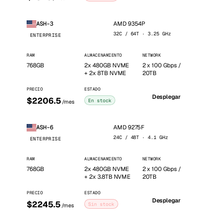
AMD 9354P
ASH-3
32C / 64T · 3.25 GHz
ENTERPRISE
RAM
ALMACENAMIENTO
NETWORK
768GB
2x 480GB NVME
2 x 100 Gbps /
+ 2x 8TB NVME
20TB
PRECIO
ESTADO
Desplegar
$2206.5
En stock
/mes
AMD 9275F
ASH-6
24C / 48T · 4.1 GHz
ENTERPRISE
RAM
ALMACENAMIENTO
NETWORK
768GB
2x 480GB NVME
2 x 100 Gbps /
+ 2x 3.8TB NVME
20TB
PRECIO
ESTADO
Desplegar
$2245.5
Sin stock
/mes