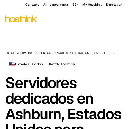
Contacto
Announcements
ES
My Hosthink
Desplegar
INICIO
/
SERVIDORES DEDICADOS
/
NORTH AMERICA
/
ASHBURN, EE. UU.
Estados Unidos · North America
Servidores
dedicados en
Ashburn, Estados