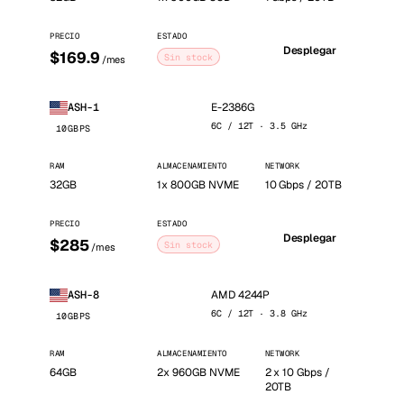
PRECIO
ESTADO
Desplegar
$169.9
Sin stock
/mes
E-2386G
ASH-1
6C / 12T · 3.5 GHz
10GBPS
RAM
ALMACENAMIENTO
NETWORK
32GB
1x 800GB NVME
10 Gbps / 20TB
PRECIO
ESTADO
Desplegar
$285
Sin stock
/mes
AMD 4244P
ASH-8
6C / 12T · 3.8 GHz
10GBPS
RAM
ALMACENAMIENTO
NETWORK
64GB
2x 960GB NVME
2 x 10 Gbps /
20TB