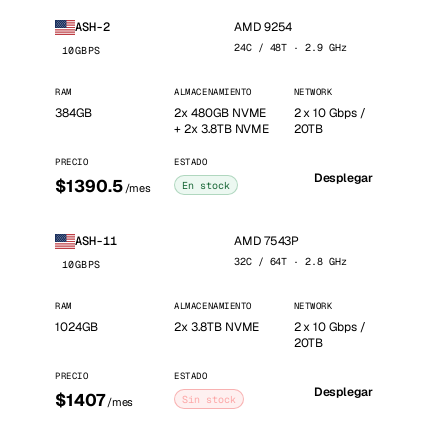
AMD 9254
ASH-2
24C / 48T · 2.9 GHz
10GBPS
RAM
ALMACENAMIENTO
NETWORK
384GB
2x 480GB NVME
2 x 10 Gbps /
+ 2x 3.8TB NVME
20TB
PRECIO
ESTADO
Desplegar
$1390.5
En stock
/mes
AMD 7543P
ASH-11
32C / 64T · 2.8 GHz
10GBPS
RAM
ALMACENAMIENTO
NETWORK
1024GB
2x 3.8TB NVME
2 x 10 Gbps /
20TB
PRECIO
ESTADO
Desplegar
$1407
Sin stock
/mes