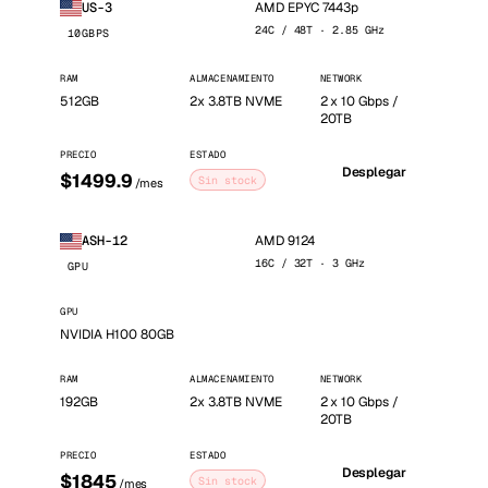
AMD EPYC 7443p
US-3
24C / 48T · 2.85 GHz
10GBPS
RAM
ALMACENAMIENTO
NETWORK
512GB
2x 3.8TB NVME
2 x 10 Gbps /
20TB
PRECIO
ESTADO
Desplegar
$1499.9
Sin stock
/mes
AMD 9124
ASH-12
16C / 32T · 3 GHz
GPU
GPU
NVIDIA H100 80GB
RAM
ALMACENAMIENTO
NETWORK
192GB
2x 3.8TB NVME
2 x 10 Gbps /
20TB
PRECIO
ESTADO
Desplegar
$1845
Sin stock
/mes