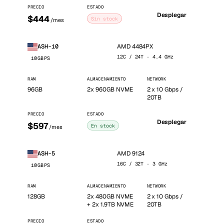
PRECIO
ESTADO
Desplegar
$444
Sin stock
/mes
AMD 4484PX
ASH-10
12C / 24T · 4.4 GHz
10GBPS
RAM
ALMACENAMIENTO
NETWORK
96GB
2x 960GB NVME
2 x 10 Gbps /
20TB
PRECIO
ESTADO
Desplegar
$597
En stock
/mes
AMD 9124
ASH-5
16C / 32T · 3 GHz
10GBPS
RAM
ALMACENAMIENTO
NETWORK
128GB
2x 480GB NVME
2 x 10 Gbps /
+ 2x 1.9TB NVME
20TB
PRECIO
ESTADO