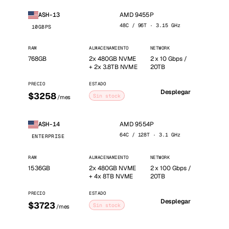
AMD 9455P
ASH-13
48C / 96T · 3.15 GHz
10GBPS
RAM
ALMACENAMIENTO
NETWORK
768GB
2x 480GB NVME
2 x 10 Gbps /
+ 2x 3.8TB NVME
20TB
PRECIO
ESTADO
Desplegar
$3258
Sin stock
/mes
AMD 9554P
ASH-14
64C / 128T · 3.1 GHz
ENTERPRISE
RAM
ALMACENAMIENTO
NETWORK
1536GB
2x 480GB NVME
2 x 100 Gbps /
+ 4x 8TB NVME
20TB
PRECIO
ESTADO
Desplegar
$3723
Sin stock
/mes