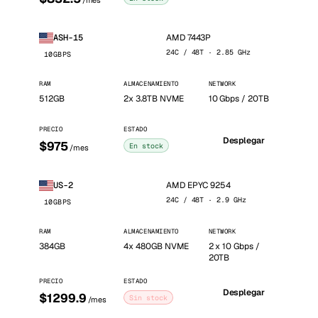
/mes
AMD 7443P
ASH-15
24C / 48T · 2.85 GHz
10GBPS
RAM
ALMACENAMIENTO
NETWORK
512GB
2x 3.8TB NVME
10 Gbps / 20TB
PRECIO
ESTADO
Desplegar
$975
En stock
/mes
AMD EPYC 9254
US-2
24C / 48T · 2.9 GHz
10GBPS
RAM
ALMACENAMIENTO
NETWORK
384GB
4x 480GB NVME
2 x 10 Gbps /
20TB
PRECIO
ESTADO
Desplegar
$1299.9
Sin stock
/mes