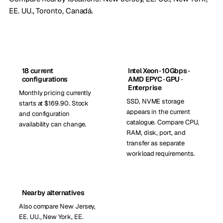
EE. UU.
,
Toronto, Canadá
.
18 current
Intel Xeon · 10Gbps ·
configurations
AMD EPYC · GPU ·
Enterprise
Monthly pricing currently
SSD, NVME storage
starts at $169.90. Stock
appears in the current
and configuration
catalogue. Compare CPU,
availability can change.
RAM, disk, port, and
transfer as separate
workload requirements.
Nearby alternatives
Also compare New Jersey,
EE. UU., New York, EE.