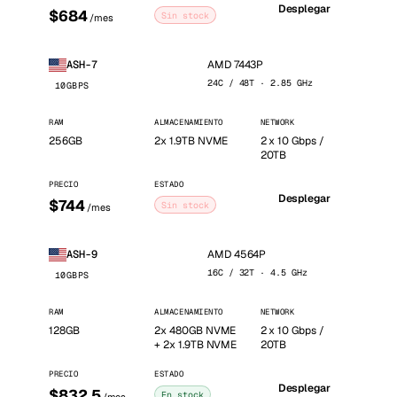
Desplegar
$684
Sin stock
/mes
AMD 7443P
ASH-7
24C / 48T · 2.85 GHz
10GBPS
RAM
ALMACENAMIENTO
NETWORK
256GB
2x 1.9TB NVME
2 x 10 Gbps /
20TB
PRECIO
ESTADO
Desplegar
$744
Sin stock
/mes
AMD 4564P
ASH-9
16C / 32T · 4.5 GHz
10GBPS
RAM
ALMACENAMIENTO
NETWORK
128GB
2x 480GB NVME
2 x 10 Gbps /
+ 2x 1.9TB NVME
20TB
PRECIO
ESTADO
Desplegar
$832.5
En stock