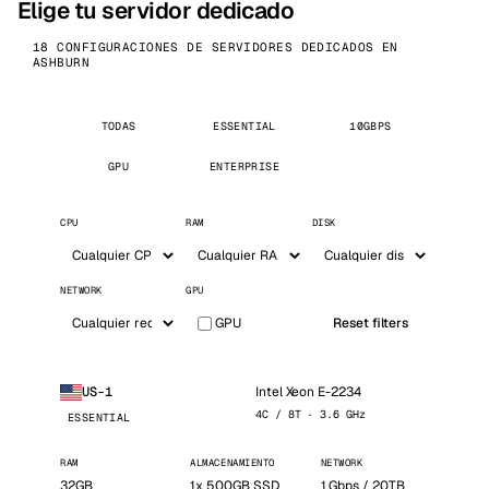
Elige tu servidor dedicado
18 CONFIGURACIONES DE SERVIDORES DEDICADOS EN
ASHBURN
TODAS
ESSENTIAL
10GBPS
GPU
ENTERPRISE
CPU
RAM
DISK
NETWORK
GPU
GPU
Reset filters
Intel Xeon E-2234
US-1
4C / 8T · 3.6 GHz
ESSENTIAL
RAM
ALMACENAMIENTO
NETWORK
32GB
1x 500GB SSD
1 Gbps / 20TB