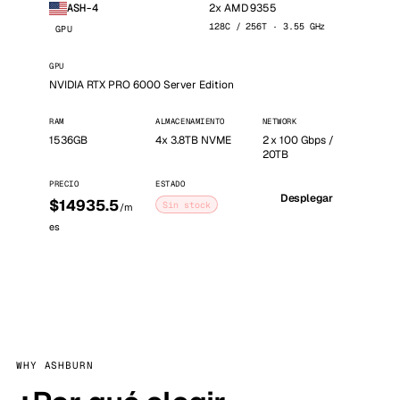
2x AMD 9355
ASH-4
128C / 256T · 3.55 GHz
GPU
GPU
NVIDIA RTX PRO 6000 Server Edition
RAM
ALMACENAMIENTO
NETWORK
1536GB
4x 3.8TB NVME
2 x 100 Gbps /
20TB
PRECIO
ESTADO
Desplegar
$14935.5
Sin stock
/m
es
WHY ASHBURN