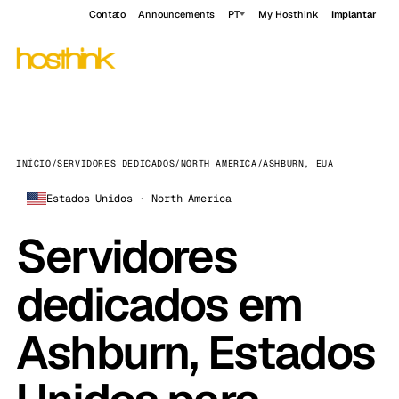
Contato
Announcements
PT
My Hosthink
Implantar
INÍCIO
/
SERVIDORES DEDICADOS
/
NORTH AMERICA
/
ASHBURN, EUA
Estados Unidos · North America
Servidores
dedicados em
Ashburn, Estados