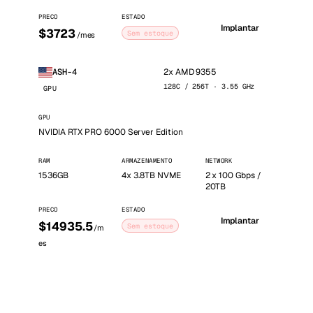
PRECO
ESTADO
Implantar
$3723
Sem estoque
/mes
2x AMD 9355
ASH-4
128C / 256T · 3.55 GHz
GPU
GPU
NVIDIA RTX PRO 6000 Server Edition
RAM
ARMAZENAMENTO
NETWORK
1536GB
4x 3.8TB NVME
2 x 100 Gbps /
20TB
PRECO
ESTADO
Implantar
$14935.5
Sem estoque
/m
es