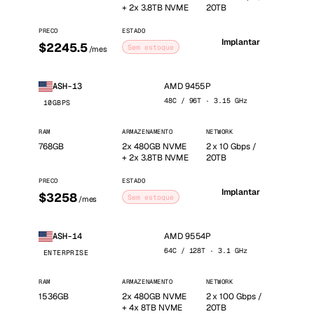
+ 2x 3.8TB NVME
20TB
PRECO
ESTADO
Implantar
$2245.5
Sem estoque
/mes
AMD 9455P
ASH-13
48C / 96T · 3.15 GHz
10GBPS
RAM
ARMAZENAMENTO
NETWORK
768GB
2x 480GB NVME
2 x 10 Gbps /
+ 2x 3.8TB NVME
20TB
PRECO
ESTADO
Implantar
$3258
Sem estoque
/mes
AMD 9554P
ASH-14
64C / 128T · 3.1 GHz
ENTERPRISE
RAM
ARMAZENAMENTO
NETWORK
1536GB
2x 480GB NVME
2 x 100 Gbps /
+ 4x 8TB NVME
20TB