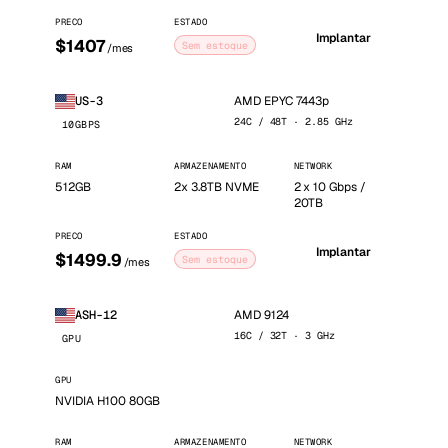
PRECO
ESTADO
Implantar
$1407
Sem estoque
/mes
AMD EPYC 7443p
US-3
24C / 48T · 2.85 GHz
10GBPS
RAM
ARMAZENAMENTO
NETWORK
512GB
2x 3.8TB NVME
2 x 10 Gbps /
20TB
PRECO
ESTADO
Implantar
$1499.9
Sem estoque
/mes
AMD 9124
ASH-12
16C / 32T · 3 GHz
GPU
GPU
NVIDIA H100 80GB
RAM
ARMAZENAMENTO
NETWORK