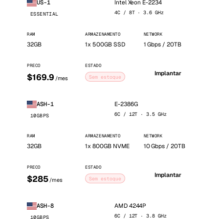
Intel Xeon E-2234
US-1
4C / 8T · 3.6 GHz
ESSENTIAL
RAM
ARMAZENAMENTO
NETWORK
32GB
1x 500GB SSD
1 Gbps / 20TB
PRECO
ESTADO
Implantar
$169.9
Sem estoque
/mes
E-2386G
ASH-1
6C / 12T · 3.5 GHz
10GBPS
RAM
ARMAZENAMENTO
NETWORK
32GB
1x 800GB NVME
10 Gbps / 20TB
PRECO
ESTADO
Implantar
$285
Sem estoque
/mes
AMD 4244P
ASH-8
6C / 12T · 3.8 GHz
10GBPS