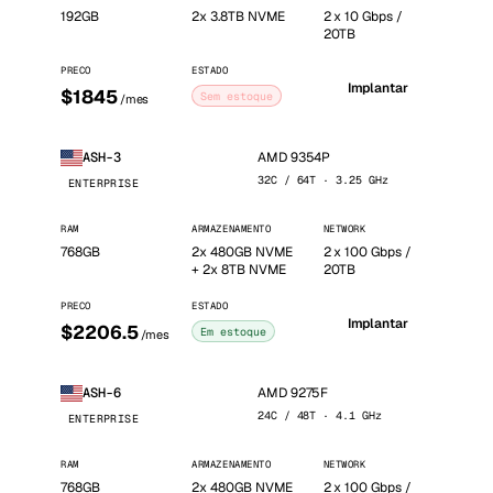
192GB
2x 3.8TB NVME
2 x 10 Gbps /
20TB
PRECO
ESTADO
Implantar
$1845
Sem estoque
/mes
AMD 9354P
ASH-3
32C / 64T · 3.25 GHz
ENTERPRISE
RAM
ARMAZENAMENTO
NETWORK
768GB
2x 480GB NVME
2 x 100 Gbps /
+ 2x 8TB NVME
20TB
PRECO
ESTADO
Implantar
$2206.5
Em estoque
/mes
AMD 9275F
ASH-6
24C / 48T · 4.1 GHz
ENTERPRISE
RAM
ARMAZENAMENTO
NETWORK
768GB
2x 480GB NVME
2 x 100 Gbps /