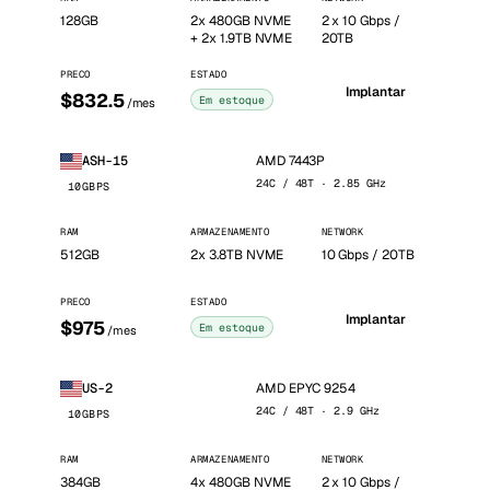
128GB
2x 480GB NVME
2 x 10 Gbps /
+ 2x 1.9TB NVME
20TB
PRECO
ESTADO
Implantar
$832.5
Em estoque
/mes
AMD 7443P
ASH-15
24C / 48T · 2.85 GHz
10GBPS
RAM
ARMAZENAMENTO
NETWORK
512GB
2x 3.8TB NVME
10 Gbps / 20TB
PRECO
ESTADO
Implantar
$975
Em estoque
/mes
AMD EPYC 9254
US-2
24C / 48T · 2.9 GHz
10GBPS
RAM
ARMAZENAMENTO
NETWORK
384GB
4x 480GB NVME
2 x 10 Gbps /