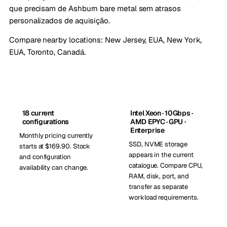
que precisam de Ashburn bare metal sem atrasos
personalizados de aquisição.
Compare nearby locations:
New Jersey, EUA
,
New York,
EUA
,
Toronto, Canadá
.
18 current
Intel Xeon · 10Gbps ·
configurations
AMD EPYC · GPU ·
Enterprise
Monthly pricing currently
SSD, NVME storage
starts at $169.90. Stock
appears in the current
and configuration
catalogue. Compare CPU,
availability can change.
RAM, disk, port, and
transfer as separate
workload requirements.