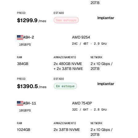
20TB
PRECO
ESTADO
Implantar
$1299.9
Sem estoque
/mes
AMD 9254
ASH-2
24C / 48T · 2.9 GHz
10GBPS
RAM
ARMAZENAMENTO
NETWORK
384GB
2x 480GB NVME
2 x 10 Gbps /
+ 2x 3.8TB NVME
20TB
PRECO
ESTADO
Implantar
$1390.5
Em estoque
/mes
AMD 7543P
ASH-11
32C / 64T · 2.8 GHz
10GBPS
RAM
ARMAZENAMENTO
NETWORK
1024GB
2x 3.8TB NVME
2 x 10 Gbps /
20TB