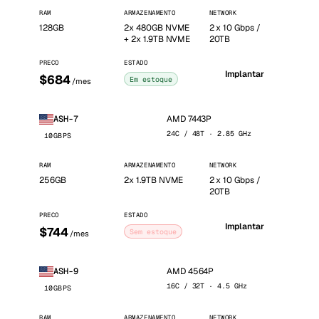
RAM
ARMAZENAMENTO
NETWORK
128GB
2x 480GB NVME
2 x 10 Gbps /
+ 2x 1.9TB NVME
20TB
PRECO
ESTADO
Implantar
$684
Em estoque
/mes
AMD 7443P
ASH-7
24C / 48T · 2.85 GHz
10GBPS
RAM
ARMAZENAMENTO
NETWORK
256GB
2x 1.9TB NVME
2 x 10 Gbps /
20TB
PRECO
ESTADO
Implantar
$744
Sem estoque
/mes
AMD 4564P
ASH-9
16C / 32T · 4.5 GHz
10GBPS
RAM
ARMAZENAMENTO
NETWORK