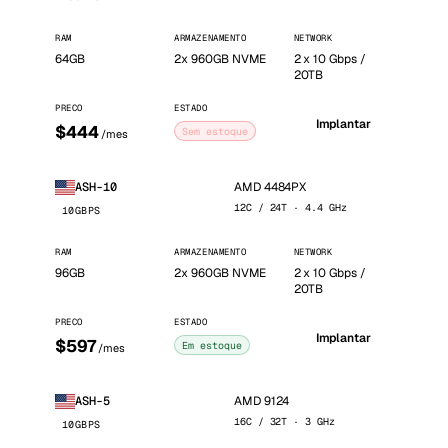
RAM
ARMAZENAMENTO
NETWORK
64GB
2x 960GB NVME
2 x 10 Gbps /
20TB
PRECO
ESTADO
Implantar
$444
Sem estoque
/mes
AMD 4484PX
ASH-10
12C / 24T · 4.4 GHz
10GBPS
RAM
ARMAZENAMENTO
NETWORK
96GB
2x 960GB NVME
2 x 10 Gbps /
20TB
PRECO
ESTADO
Implantar
$597
Em estoque
/mes
AMD 9124
ASH-5
16C / 32T · 3 GHz
10GBPS