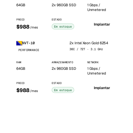
64GB
2x 960GB SSD
1 Gbps /
Unmetered
PRECO
ESTADO
Implantar
$988
Em estoque
/mes
2x Intel Xeon Gold 6254
NVT-10
36C / 72T · 3.1 GHz
PERFORMANCE
RAM
ARMAZENAMENTO
NETWORK
64GB
2x 960GB SSD
1 Gbps /
Unmetered
PRECO
ESTADO
Implantar
$988
Em estoque
/mes