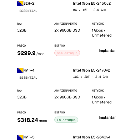
Intel Xeon E5-2450v2
BIH-2
8C / 16T · 2.5 GHz
ESSENTIAL
RAM
ARMAZENAMENTO
NETWORK
32GB
2x 960GB SSD
1 Gbps /
Unmetered
PRECO
ESTADO
Implantar
$299.9
Sem estoque
/mes
Intel Xeon E5-2470v2
NVT-4
10C / 20T · 2.4 GHz
ESSENTIAL
RAM
ARMAZENAMENTO
NETWORK
32GB
2x 960GB SSD
1 Gbps /
Unmetered
PRECO
ESTADO
Implantar
$318.24
Em estoque
/mes
Intel Xeon E5-2640v4
NVT-5