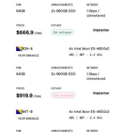
RAM
ARMAZENAMENTO
NETWORK
64GB
2x 960GB SSD
1 Gbps /
Unmetered
PRECO
ESTADO
Implantar
$666.9
Em estoque
/mes
4x Intel Xeon E5-4650v2
BIH-4
40C / 80T · 2.4 GHz
PERFORMANCE
RAM
ARMAZENAMENTO
NETWORK
64GB
2x 960GB SSD
1 Gbps /
Unmetered
PRECO
ESTADO
Implantar
$919.9
Sem estoque
/mes
4x Intel Xeon E5-4650v2
NVT-9
40C / 80T · 2.4 GHz
PERFORMANCE
RAM
ARMAZENAMENTO
NETWORK