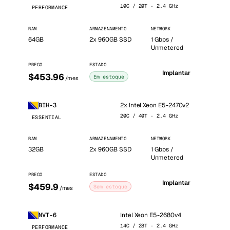
10C / 20T · 2.4 GHz
PERFORMANCE
RAM
ARMAZENAMENTO
NETWORK
64GB
2x 960GB SSD
1 Gbps /
Unmetered
PRECO
ESTADO
Implantar
$453.96
Em estoque
/mes
2x Intel Xeon E5-2470v2
BIH-3
20C / 40T · 2.4 GHz
ESSENTIAL
RAM
ARMAZENAMENTO
NETWORK
32GB
2x 960GB SSD
1 Gbps /
Unmetered
PRECO
ESTADO
Implantar
$459.9
Sem estoque
/mes
Intel Xeon E5-2680v4
NVT-6
14C / 28T · 2.4 GHz
PERFORMANCE