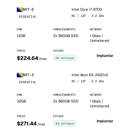
Intel Core i7-8700
NVT-2
6C / 12T · 3.2 GHz
ESSENTIAL
RAM
ARMAZENAMENTO
NETWORK
12GB
2x 960GB SSD
1 Gbps /
Unmetered
PRECO
ESTADO
Implantar
$224.64
Em estoque
/mes
Intel Xeon E5-2420v2
NVT-3
6C / 12T · 2.2 GHz
ESSENTIAL
RAM
ARMAZENAMENTO
NETWORK
32GB
2x 960GB SSD
1 Gbps /
Unmetered
PRECO
ESTADO
Implantar
$271.44
Em estoque
/mes