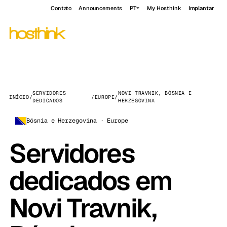
Contato
Announcements
PT
My Hosthink
Implantar
SERVIDORES
NOVI TRAVNIK, BÓSNIA E
INÍCIO
/
/
EUROPE
/
DEDICADOS
HERZEGOVINA
Bósnia e Herzegovina · Europe
Servidores
dedicados em
Novi Travnik,