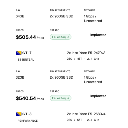
RAM
ARMAZENAMENTO
NETWORK
64GB
2x 960GB SSD
1 Gbps /
Unmetered
PRECO
ESTADO
Implantar
$505.44
Em estoque
/mes
2x Intel Xeon E5-2470v2
NVT-7
20C / 40T · 2.4 GHz
ESSENTIAL
RAM
ARMAZENAMENTO
NETWORK
32GB
2x 960GB SSD
1 Gbps /
Unmetered
PRECO
ESTADO
Implantar
$540.54
Em estoque
/mes
2x Intel Xeon E5-2680v4
NVT-8
28C / 56T · 2.4 GHz
PERFORMANCE