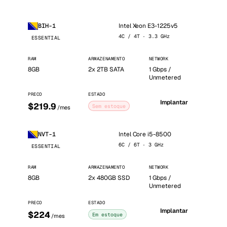
Intel Xeon E3-1225v5
BIH-1
4C / 4T · 3.3 GHz
ESSENTIAL
RAM
ARMAZENAMENTO
NETWORK
8GB
2x 2TB SATA
1 Gbps /
Unmetered
PRECO
ESTADO
Implantar
$219.9
Sem estoque
/mes
Intel Core i5-8500
NVT-1
6C / 6T · 3 GHz
ESSENTIAL
RAM
ARMAZENAMENTO
NETWORK
8GB
2x 480GB SSD
1 Gbps /
Unmetered
PRECO
ESTADO
Implantar
$224
Em estoque
/mes