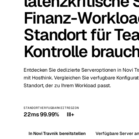
latenzkritische
Finanz-Workloa
Stoc
Wars
Standort für Tea
Kontrolle brauc
Entdecken Sie dedizierte Serveroptionen in Novi 
mit Hosthink. Vergleichen Sie verfugbare Konfigura
Standort, der zu Ihrem Workload passt.
STANDORT
VERFUGBARKEIT
REGION
22ms
99.99%
III+
In Novi Travnik bereitstellen
Verfügbare Server a