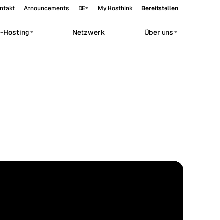
ntakt
Announcements
DE
My Hosthink
Bereitstellen
p-Hosting
Netzwerk
Über uns
Belgrade
Serbien
Budapest
Ungarn
orkloads.
Copenhagen
Dänemark
Helsinki
Finnland
Kyiv
Ukraine
Madrid
Spanien
EDGE
Moscow
Russland
44.16°N 17.65°E
Paris
Frankreich
Sofia
Bulgarien