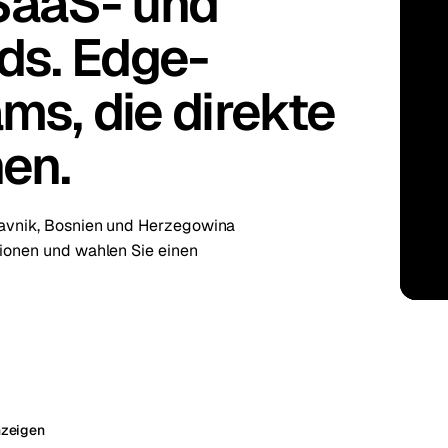
 SaaS- und
ds. Edge-
kholm
Tallinn
Schweden
Estland
aw
Zurich
Polen
Schweiz
ms, die direkte
hen.
Travnik, Bosnien und Herzegowina
tionen und wahlen Sie einen
nzeigen