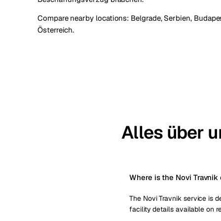
Compare nearby locations:
Belgrade, Serbien
,
Budapes
Österreich
.
Alles über u
Where is the Novi Travnik 
The Novi Travnik service is d
facility details available on 