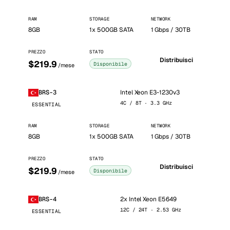
RAM
STORAGE
NETWORK
8GB
1x 500GB SATA
1 Gbps / 30TB
PREZZO
STATO
Distribuisci
$219.9
Disponibile
/mese
Intel Xeon E3-1230v3
BRS-3
4C / 8T · 3.3 GHz
ESSENTIAL
RAM
STORAGE
NETWORK
8GB
1x 500GB SATA
1 Gbps / 30TB
PREZZO
STATO
Distribuisci
$219.9
Disponibile
/mese
2x Intel Xeon E5649
BRS-4
12C / 24T · 2.53 GHz
ESSENTIAL