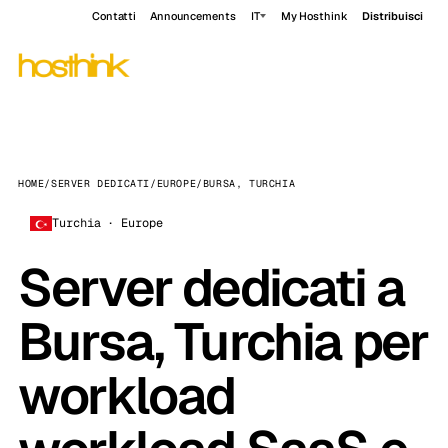
Contatti
Announcements
IT
My Hosthink
Distribuisci
HOME
/
SERVER DEDICATI
/
EUROPE
/
BURSA, TURCHIA
Turchia · Europe
Server dedicati a
Bursa, Turchia per
workload