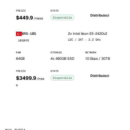
PREZZO
STATO
Distribuisci
$449.9
Disponibile
/mese
2x Intel Xeon E5-2420v2
BRS-10G
12C / 24T · 2.2 GHz
10GBPS
RAM
STORAGE
NETWORK
64GB
4x 480GB SSD
10 Gbps / 30TB
PREZZO
STATO
Distribuisci
$3499.9
Disponibile
/mes
e