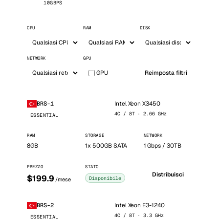
10GBPS
CPU
RAM
DISK
NETWORK
GPU
GPU
Reimposta filtri
Intel Xeon X3450
BRS-1
4C / 8T · 2.66 GHz
ESSENTIAL
RAM
STORAGE
NETWORK
8GB
1x 500GB SATA
1 Gbps / 30TB
PREZZO
STATO
Distribuisci
$199.9
Disponibile
/mese
Intel Xeon E3-1240
BRS-2
4C / 8T · 3.3 GHz
ESSENTIAL