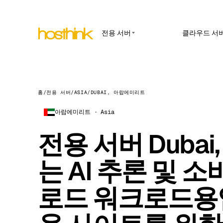
전용 서버
클라우드 서
APP HOSTING
아시아 서버 (15)
Amst
n8n 호
아프리카 서버 (2)
Brus
관리형 n
웹훅, AP
홈
/
전용 서버
/
ASIA
/
DUBAI, 아랍에미리트
유럽 서버 (32)
Burs
OpenC
아랍에미리트 · Asia
남미 서버 (4)
내부 앱과
Dubli
면입니다.
북미 서버 (16)
전용 서버 Duba
Istan
Uptim
오세아니아 서버 (2)
가동 시간 
Lisb
는 AI 추론 및 
지입니다.
Manc
로드 워크로드용입
Novi 
Prag