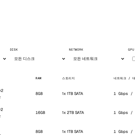
DISK
NETWORK
GPU
RAM
스토리지
네트워크 / 
v2
8GB
1x 1TB SATA
1 Gbps /
z
v2
16GB
1x 2TB SATA
1 Gbps /
z
8GB
1x 1TB SATA
1 Gbps /