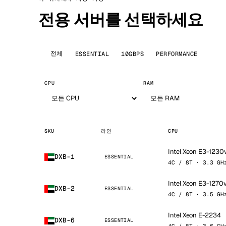
전용 서버를 선택하세요
전체
ESSENTIAL
10GBPS
PERFORMANCE
CPU
RAM
SKU
라인
CPU
Intel Xeon E3-1230
DXB-1
ESSENTIAL
4C / 8T · 3.3 GH
Intel Xeon E3-1270
DXB-2
ESSENTIAL
4C / 8T · 3.5 GH
Intel Xeon E-2234
DXB-6
ESSENTIAL