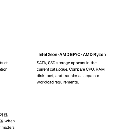
Intel Xeon · AMD EPYC · AMD Ryzen
ts at
SATA, SSD storage appears in the
ation
current catalogue. Compare CPU, RAM,
disk, port, and transfer as separate
workload requirements.
바이잔,
라엘 when
y matters.