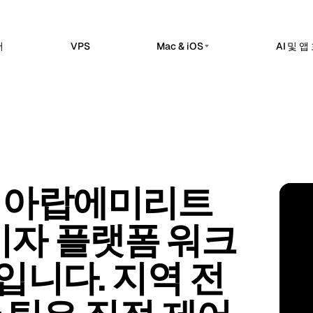
버
VPS
Mac & iOS
AI 및 
프라이빗 AI 서버
erdam
Barcelona
네덜란드
스페인
스티드
프라이빗 AI 서버
sels
Bucharest
벨기에
루마니아
8n 작업 공간에서 워크플로 자동화,
Dedicated infrastructure for private AI workl
I 통합을 제공합니다.
a
Chisinau
Ollama 전용 GPU 서버
터키
몰도바
law 호스티드
로컬 전용 추론
 서비스 운영을 위한 호스팅 제어 평
n
Frankfurt
아일랜드
독일
DeepSeek 전용 GPU 서버
i, 아랍에미리트
추론 워크로드
bul
Keflavik
터키
아이슬란드
e Kuma 호스티드
AE · 
점검, SSL 모니터링, 알림, 상태 페이
GPU AI 서버
on
London
소비자 플랫폼 워크
포르투갈
영국
전용 GPU 인프라
전용 LLM 서버
hester
Milan
영국
이탈리아
니다. 지역 전
셀프 호스팅 AI 스택
Travnik
Oslo
보스니아 헤르체고비나
노르웨이
ue
Siauliai
체코
리투아니아