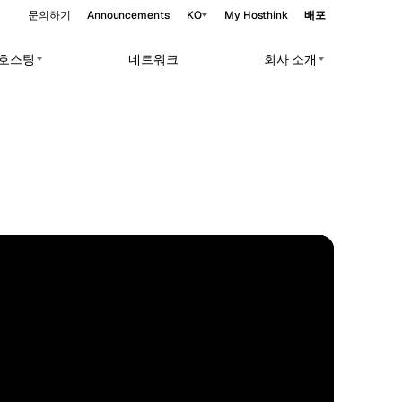
문의하기
Announcements
KO
My Hosthink
배포
앱 호스팅
네트워크
회사 소개
Belgrade
세르비아
Budapest
헝가리
oads.
Copenhagen
덴마크
Helsinki
핀란드
Kyiv
우크라이나
STANDARD
25.20°N 55.27°E
Madrid
스페인
Moscow
러시아
Paris
프랑스
Sofia
불가리아