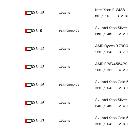
Intel Xeon E-2488
DXB-15
10GBPS
8C / 16T · 3.2 G
2x Intel Xeon Silve
DXB-9
PERFORMANCE
20C / 40T · 2.2 
AMD Ryzen 9 790
DXB-12
10GBPS
12C / 24T · 3.7 
AMD EPYC 4584PX
DXB-13
10GBPS
16C / 32T · 4.2 
2x Intel Xeon Gold 
DXB-10
PERFORMANCE
32C / 64T · 2.3 
2x Intel Xeon Silve
DXB-16
10GBPS
24C / 48T · 2.4 
2x Intel Xeon Gold
DXB-17
10GBPS
32C / 64T · 2.8 