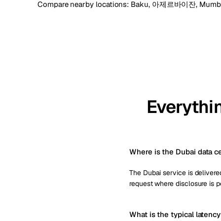
Compare nearby locations:
Baku, 아제르바이잔
,
Mumb
Everythi
Where is the Dubai data c
The Dubai service is delivered
request where disclosure is p
What is the typical latenc