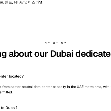
ai, 인도
,
Tel Aviv, 이스라엘
.
자주 묻는 질문
ng about our Dubai dedicate
enter located?
 from carrier-neutral data center capacity in the UAE metro area, with f
ermitted.
y to Dubai?