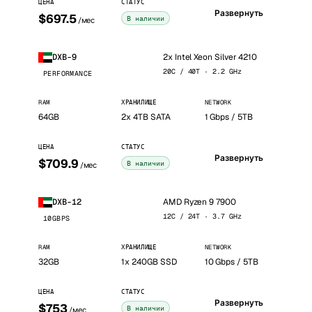
ЦЕНА
СТАТУС
Развернуть
$697.5
В наличии
/мес
2x Intel Xeon Silver 4210
DXB-9
20C / 40T · 2.2 GHz
PERFORMANCE
RAM
ХРАНИЛИЩЕ
NETWORK
64GB
2x 4TB SATA
1 Gbps / 5TB
ЦЕНА
СТАТУС
Развернуть
$709.9
В наличии
/мес
AMD Ryzen 9 7900
DXB-12
12C / 24T · 3.7 GHz
10GBPS
RAM
ХРАНИЛИЩЕ
NETWORK
32GB
1x 240GB SSD
10 Gbps / 5TB
ЦЕНА
СТАТУС
Развернуть
$753
В наличии
/мес