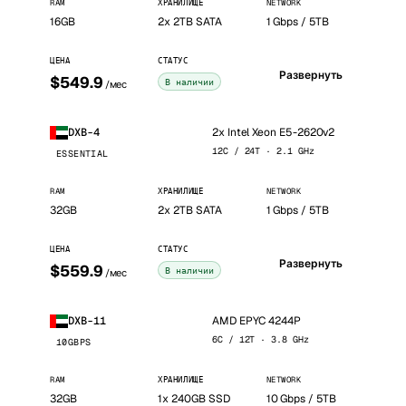
RAM
ХРАНИЛИЩЕ
NETWORK
16GB
2x 2TB SATA
1 Gbps / 5TB
ЦЕНА
СТАТУС
Развернуть
$549.9
В наличии
/мес
2x Intel Xeon E5-2620v2
DXB-4
12C / 24T · 2.1 GHz
ESSENTIAL
RAM
ХРАНИЛИЩЕ
NETWORK
32GB
2x 2TB SATA
1 Gbps / 5TB
ЦЕНА
СТАТУС
Развернуть
$559.9
В наличии
/мес
AMD EPYC 4244P
DXB-11
6C / 12T · 3.8 GHz
10GBPS
RAM
ХРАНИЛИЩЕ
NETWORK
32GB
1x 240GB SSD
10 Gbps / 5TB