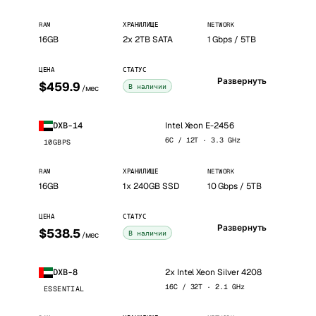
RAM
ХРАНИЛИЩЕ
NETWORK
16GB
2x 2TB SATA
1 Gbps / 5TB
ЦЕНА
СТАТУС
Развернуть
$459.9
В наличии
/мес
Intel Xeon E-2456
DXB-14
6C / 12T · 3.3 GHz
10GBPS
RAM
ХРАНИЛИЩЕ
NETWORK
16GB
1x 240GB SSD
10 Gbps / 5TB
ЦЕНА
СТАТУС
Развернуть
$538.5
В наличии
/мес
2x Intel Xeon Silver 4208
DXB-8
16C / 32T · 2.1 GHz
ESSENTIAL