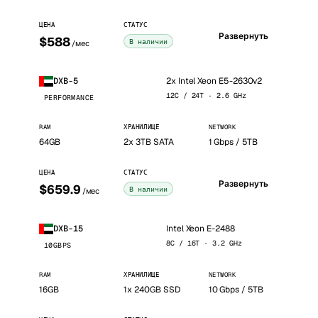
ЦЕНА
СТАТУС
Развернуть
$588
В наличии
/мес
2x Intel Xeon E5-2630v2
DXB-5
12C / 24T · 2.6 GHz
PERFORMANCE
RAM
ХРАНИЛИЩЕ
NETWORK
64GB
2x 3TB SATA
1 Gbps / 5TB
ЦЕНА
СТАТУС
Развернуть
$659.9
В наличии
/мес
Intel Xeon E-2488
DXB-15
8C / 16T · 3.2 GHz
10GBPS
RAM
ХРАНИЛИЩЕ
NETWORK
16GB
1x 240GB SSD
10 Gbps / 5TB