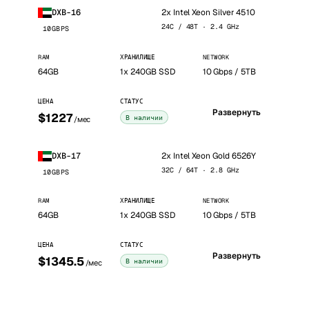
2x Intel Xeon Silver 4510
DXB-16
24C / 48T · 2.4 GHz
10GBPS
RAM
ХРАНИЛИЩЕ
NETWORK
64GB
1x 240GB SSD
10 Gbps / 5TB
ЦЕНА
СТАТУС
Развернуть
$1227
В наличии
/мес
2x Intel Xeon Gold 6526Y
DXB-17
32C / 64T · 2.8 GHz
10GBPS
RAM
ХРАНИЛИЩЕ
NETWORK
64GB
1x 240GB SSD
10 Gbps / 5TB
ЦЕНА
СТАТУС
Развернуть
$1345.5
В наличии
/мес