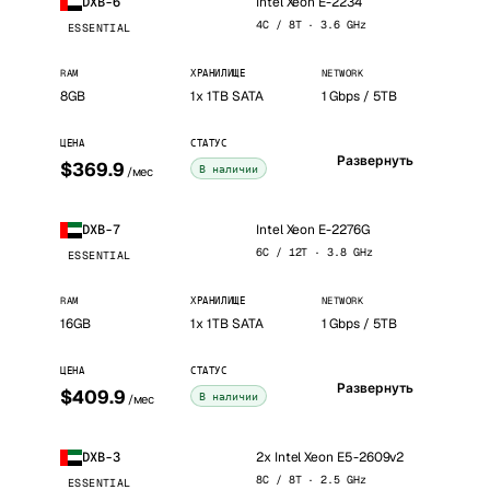
Intel Xeon E-2234
DXB-6
4C / 8T · 3.6 GHz
ESSENTIAL
RAM
ХРАНИЛИЩЕ
NETWORK
8GB
1x 1TB SATA
1 Gbps / 5TB
ЦЕНА
СТАТУС
Развернуть
$369.9
В наличии
/мес
Intel Xeon E-2276G
DXB-7
6C / 12T · 3.8 GHz
ESSENTIAL
RAM
ХРАНИЛИЩЕ
NETWORK
16GB
1x 1TB SATA
1 Gbps / 5TB
ЦЕНА
СТАТУС
Развернуть
$409.9
В наличии
/мес
2x Intel Xeon E5-2609v2
DXB-3
8C / 8T · 2.5 GHz
ESSENTIAL