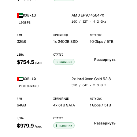
AMD EPYC 4584PX
DXB-13
16C / 32T · 4.2 GHz
10GBPS
RAM
ХРАНИЛИЩЕ
NETWORK
32GB
1x 240GB SSD
10 Gbps / 5TB
ЦЕНА
СТАТУС
Развернуть
$754.5
В наличии
/мес
2x Intel Xeon Gold 5218
DXB-10
32C / 64T · 2.3 GHz
PERFORMANCE
RAM
ХРАНИЛИЩЕ
NETWORK
64GB
4x 6TB SATA
1 Gbps / 5TB
ЦЕНА
СТАТУС
Развернуть
$979.9
В наличии
/мес