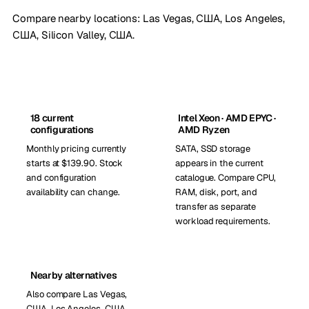
Compare nearby locations:
Las Vegas, США
,
Los Angeles,
США
,
Silicon Valley, США
.
18 current
Intel Xeon · AMD EPYC ·
configurations
AMD Ryzen
Monthly pricing currently
SATA, SSD storage
starts at $139.90. Stock
appears in the current
and configuration
catalogue. Compare CPU,
availability can change.
RAM, disk, port, and
transfer as separate
workload requirements.
Nearby alternatives
Also compare Las Vegas,
США, Los Angeles, США,