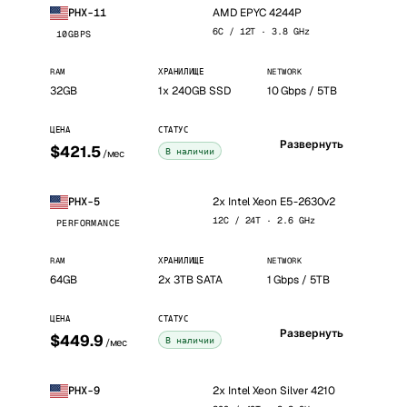
AMD EPYC 4244P
PHX-11
6C / 12T · 3.8 GHz
10GBPS
RAM
ХРАНИЛИЩЕ
NETWORK
32GB
1x 240GB SSD
10 Gbps / 5TB
ЦЕНА
СТАТУС
Развернуть
$421.5
В наличии
/мес
2x Intel Xeon E5-2630v2
PHX-5
12C / 24T · 2.6 GHz
PERFORMANCE
RAM
ХРАНИЛИЩЕ
NETWORK
64GB
2x 3TB SATA
1 Gbps / 5TB
ЦЕНА
СТАТУС
Развернуть
$449.9
В наличии
/мес
2x Intel Xeon Silver 4210
PHX-9