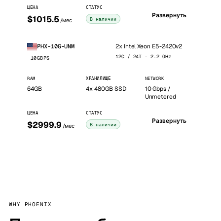
ЦЕНА
СТАТУС
Развернуть
$1015.5
В наличии
/мес
2x Intel Xeon E5-2420v2
PHX-10G-UNM
12C / 24T · 2.2 GHz
10GBPS
RAM
ХРАНИЛИЩЕ
NETWORK
64GB
4x 480GB SSD
10 Gbps /
Unmetered
ЦЕНА
СТАТУС
Развернуть
$2999.9
В наличии
/мес
WHY PHOENIX