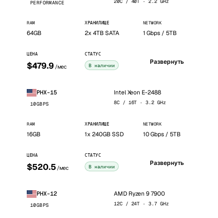
20C / 40T · 2.2 GHz
PERFORMANCE
RAM
ХРАНИЛИЩЕ
NETWORK
64GB
2x 4TB SATA
1 Gbps / 5TB
ЦЕНА
СТАТУС
Развернуть
$479.9
В наличии
/мес
Intel Xeon E-2488
PHX-15
8C / 16T · 3.2 GHz
10GBPS
RAM
ХРАНИЛИЩЕ
NETWORK
16GB
1x 240GB SSD
10 Gbps / 5TB
ЦЕНА
СТАТУС
Развернуть
$520.5
В наличии
/мес
AMD Ryzen 9 7900
PHX-12
12C / 24T · 3.7 GHz
10GBPS