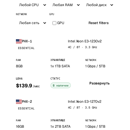
NETWORK
GPU
GPU
Reset filters
Intel Xeon E3-1230v2
PHX-1
4C / 8T · 3.3 GHz
ESSENTIAL
RAM
ХРАНИЛИЩЕ
NETWORK
8GB
1x 1TB SATA
1 Gbps / 5TB
ЦЕНА
СТАТУС
Развернуть
$139.9
В наличии
/мес
Intel Xeon E3-1270v2
PHX-2
4C / 8T · 3.5 GHz
ESSENTIAL
RAM
ХРАНИЛИЩЕ
NETWORK
16GB
1x 2TB SATA
1 Gbps / 5TB