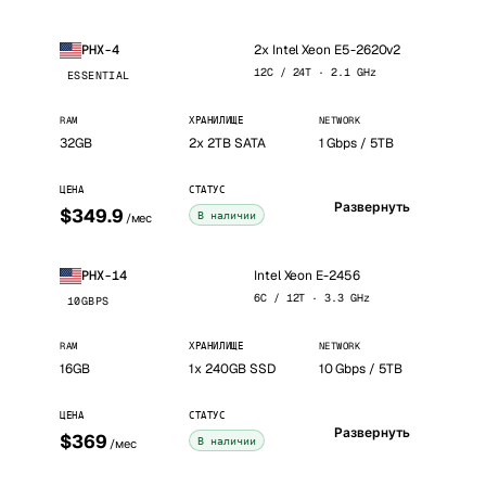
2x Intel Xeon E5-2620v2
PHX-4
12C / 24T · 2.1 GHz
ESSENTIAL
RAM
ХРАНИЛИЩЕ
NETWORK
32GB
2x 2TB SATA
1 Gbps / 5TB
ЦЕНА
СТАТУС
Развернуть
$349.9
В наличии
/мес
Intel Xeon E-2456
PHX-14
6C / 12T · 3.3 GHz
10GBPS
RAM
ХРАНИЛИЩЕ
NETWORK
16GB
1x 240GB SSD
10 Gbps / 5TB
ЦЕНА
СТАТУС
Развернуть
$369
В наличии
/мес