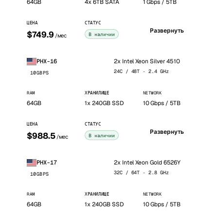
64GB
4x 6TB SATA
1 Gbps / 5TB
ЦЕНА
СТАТУС
Развернуть
$749.9
В наличии
/мес
2x Intel Xeon Silver 4510
PHX-16
24C / 48T · 2.4 GHz
10GBPS
RAM
ХРАНИЛИЩЕ
NETWORK
64GB
1x 240GB SSD
10 Gbps / 5TB
ЦЕНА
СТАТУС
Развернуть
$988.5
В наличии
/мес
2x Intel Xeon Gold 6526Y
PHX-17
32C / 64T · 2.8 GHz
10GBPS
RAM
ХРАНИЛИЩЕ
NETWORK
64GB
1x 240GB SSD
10 Gbps / 5TB