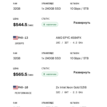
RAM
ХРАНИЛИЩЕ
NETWORK
32GB
1x 240GB SSD
10 Gbps / 5TB
ЦЕНА
СТАТУС
Развернуть
$544.5
В наличии
/мес
AMD EPYC 4584PX
PHX-13
16C / 32T · 4.2 GHz
10GBPS
RAM
ХРАНИЛИЩЕ
NETWORK
32GB
1x 240GB SSD
10 Gbps / 5TB
ЦЕНА
СТАТУС
Развернуть
$565.5
В наличии
/мес
2x Intel Xeon Gold 5218
PHX-10
32C / 64T · 2.3 GHz
PERFORMANCE
RAM
ХРАНИЛИЩЕ
NETWORK