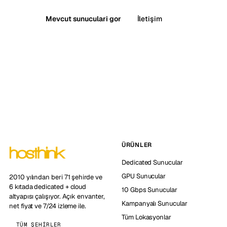
Mevcut sunuculari gor
İletişim
ÜRÜNLER
Dedicated Sunucular
GPU Sunucular
2010 yılından beri 71 şehirde ve
6 kıtada dedicated + cloud
10 Gbps Sunucular
altyapısı çalışıyor. Açık envanter,
Kampanyalı Sunucular
net fiyat ve 7/24 izleme ile.
Tüm Lokasyonlar
TÜM ŞEHIRLER