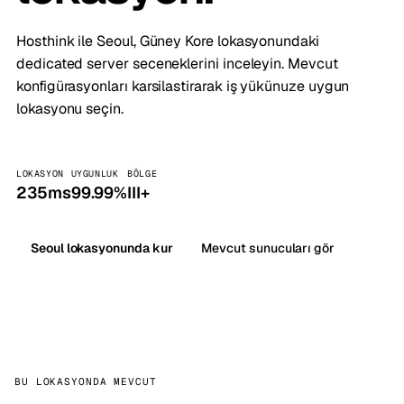
Hosthink ile Seoul, Güney Kore lokasyonundaki
dedicated server seceneklerini inceleyin. Mevcut
konfigürasyonları karsilastirarak iş yükünuze uygun
lokasyonu seçin.
LOKASYON
UYGUNLUK
BÖLGE
235ms
99.99%
III+
Seoul lokasyonunda kur
Mevcut sunucuları gör
BU LOKASYONDA MEVCUT