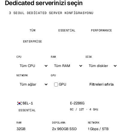
Dedicated serverinizi seçin
3 SEOUL DEDICATED SERVER KONFIGRASYONU
TÜM
ESSENTIAL
PERFORMANCE
ENTERPRISE
CPU
RAM
DISK
NETWORK
GPU
GPU
Filtreleri sıfırla
E-2286G
SEL-1
6C / 12T · 4 GHz
ESSENTIAL
RAM
DEPOLAMA
NETWORK
32GB
2x 960GB SSD
1 Gbps / 5TB