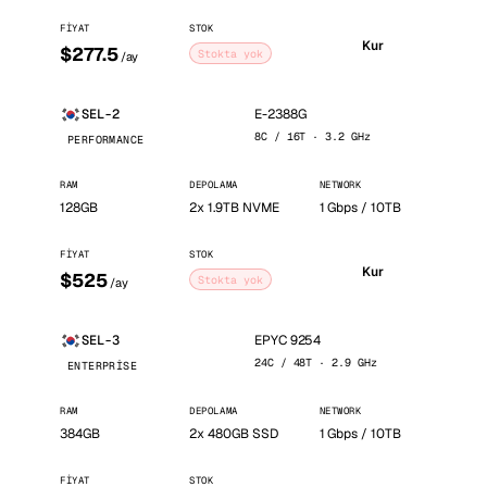
FIYAT
STOK
Kur
$277.5
Stokta yok
/ay
E-2388G
SEL-2
8C / 16T · 3.2 GHz
PERFORMANCE
RAM
DEPOLAMA
NETWORK
128GB
2x 1.9TB NVME
1 Gbps / 10TB
FIYAT
STOK
Kur
$525
Stokta yok
/ay
EPYC 9254
SEL-3
24C / 48T · 2.9 GHz
ENTERPRISE
RAM
DEPOLAMA
NETWORK
384GB
2x 480GB SSD
1 Gbps / 10TB
FIYAT
STOK