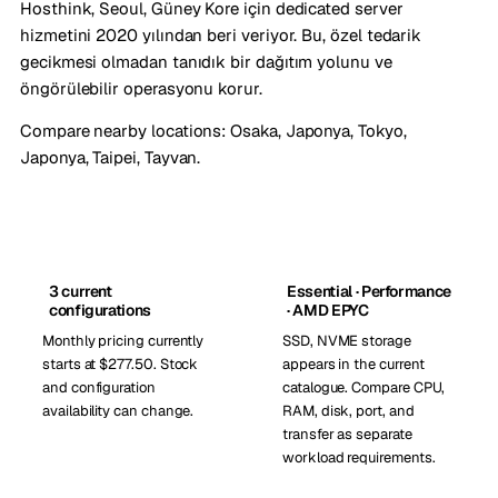
Hosthink, Seoul, Güney Kore için dedicated server
hizmetini 2020 yılından beri veriyor. Bu, özel tedarik
gecikmesi olmadan tanıdık bir dağıtım yolunu ve
öngörülebilir operasyonu korur.
Compare nearby locations:
Osaka, Japonya
,
Tokyo,
Japonya
,
Taipei, Tayvan
.
3 current
Essential · Performance
configurations
· AMD EPYC
Monthly pricing currently
SSD, NVME storage
starts at $277.50. Stock
appears in the current
and configuration
catalogue. Compare CPU,
availability can change.
RAM, disk, port, and
transfer as separate
workload requirements.