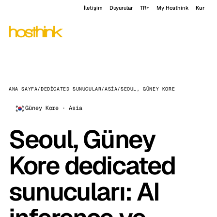
İletişim
Duyurular
TR
My Hosthink
Kur
ANA SAYFA
/
DEDICATED SUNUCULAR
/
ASIA
/
SEOUL, GÜNEY KORE
Güney Kore · Asia
Seoul, Güney
Kore dedicated
sunucuları: AI