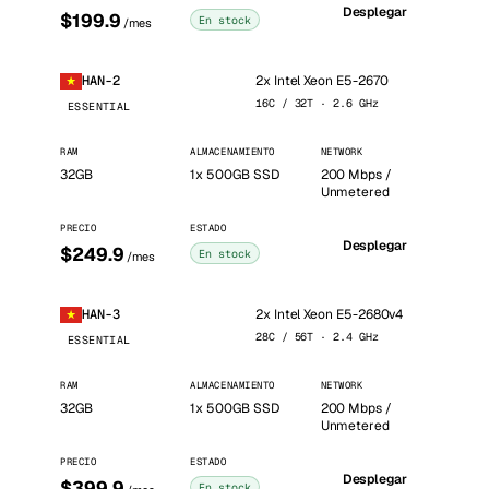
Desplegar
$199.9
En stock
/mes
2x Intel Xeon E5-2670
HAN-2
16C / 32T · 2.6 GHz
ESSENTIAL
RAM
ALMACENAMIENTO
NETWORK
32GB
1x 500GB SSD
200 Mbps /
Unmetered
PRECIO
ESTADO
Desplegar
$249.9
En stock
/mes
2x Intel Xeon E5-2680v4
HAN-3
28C / 56T · 2.4 GHz
ESSENTIAL
RAM
ALMACENAMIENTO
NETWORK
32GB
1x 500GB SSD
200 Mbps /
Unmetered
PRECIO
ESTADO
Desplegar
$399.9
En stock