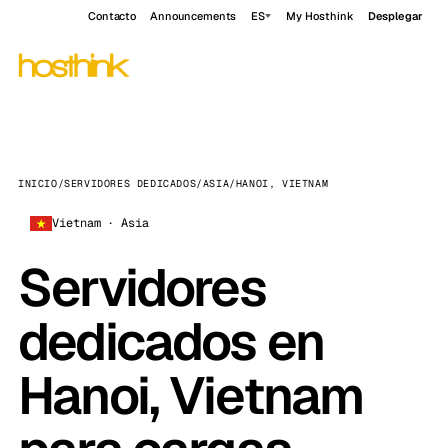
Contacto
Announcements
ES
My Hosthink
Desplegar
INICIO
/
SERVIDORES DEDICADOS
/
ASIA
/
HANOI, VIETNAM
Vietnam · Asia
Servidores
dedicados en
Hanoi, Vietnam