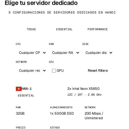
Elige tu servidor dedicado
5 CONFIGURACIONES DE SERVIDORES DEDICADOS EN HANOI
TODAS
ESSENTIAL
PERFORMANCE
CPU
RAM
DISK
NETWORK
GPU
GPU
Reset filters
2x Intel Xeon X5650
HAN-1
12C / 24T · 2.66 GHz
ESSENTIAL
RAM
ALMACENAMIENTO
NETWORK
32GB
1x 500GB SSD
200 Mbps /
Unmetered
PRECIO
ESTADO