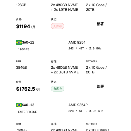
128GB
2x 480GB NVME
2 x 10 Gbps /
+ 2x 1.9TB NVME
20TB
价格
状态
部署
$1194
无库存
/月
AMD 9254
SAO-12
24C / 48T · 2.9 GHz
10GBPS
RAM
存储
NETWORK
384GB
2x 480GB NVME
2 x 10 Gbps /
+ 2x 3.8TB NVME
20TB
价格
状态
部署
$1762.5
有库存
/月
AMD 9354P
SAO-13
32C / 64T · 3.25 GHz
ENTERPRISE
RAM
存储
NETWORK
768GB
2x 480GB NVME
2 x 100 Gbps /