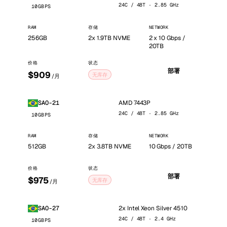
24C / 48T · 2.85 GHz
10GBPS
RAM
存储
NETWORK
256GB
2x 1.9TB NVME
2 x 10 Gbps /
20TB
价格
状态
部署
$909
无库存
/月
AMD 7443P
SAO-21
24C / 48T · 2.85 GHz
10GBPS
RAM
存储
NETWORK
512GB
2x 3.8TB NVME
10 Gbps / 20TB
价格
状态
部署
$975
无库存
/月
2x Intel Xeon Silver 4510
SAO-27
24C / 48T · 2.4 GHz
10GBPS