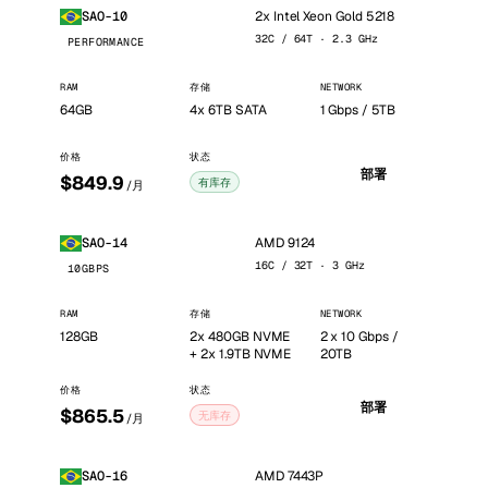
2x Intel Xeon Gold 5218
SAO-10
32C / 64T · 2.3 GHz
PERFORMANCE
RAM
存储
NETWORK
64GB
4x 6TB SATA
1 Gbps / 5TB
价格
状态
部署
$849.9
有库存
/月
AMD 9124
SAO-14
16C / 32T · 3 GHz
10GBPS
RAM
存储
NETWORK
128GB
2x 480GB NVME
2 x 10 Gbps /
+ 2x 1.9TB NVME
20TB
价格
状态
部署
$865.5
无库存
/月
AMD 7443P
SAO-16