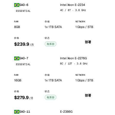
Intel Xeon E-2234
SAO-6
4C / 8T · 3.6 GHz
ESSENTIAL
RAM
存储
NETWORK
8GB
1x 1TB SATA
1 Gbps / 5TB
价格
状态
部署
$239.9
有库存
/月
Intel Xeon E-2276G
SAO-7
6C / 12T · 3.8 GHz
ESSENTIAL
RAM
存储
NETWORK
16GB
1x 1TB SATA
1 Gbps / 5TB
价格
状态
部署
$279.9
有库存
/月
E-2386G
SAO-11