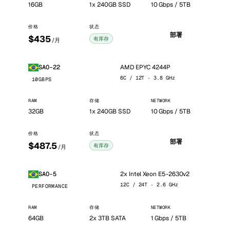
16GB
1x 240GB SSD
10 Gbps / 5TB
价格
状态
部署
$435
有库存
/月
AMD EPYC 4244P
SAO-22
6C / 12T · 3.8 GHz
10GBPS
RAM
存储
NETWORK
32GB
1x 240GB SSD
10 Gbps / 5TB
价格
状态
部署
$487.5
有库存
/月
2x Intel Xeon E5-2630v2
SAO-5
12C / 24T · 2.6 GHz
PERFORMANCE
RAM
存储
NETWORK
64GB
2x 3TB SATA
1 Gbps / 5TB