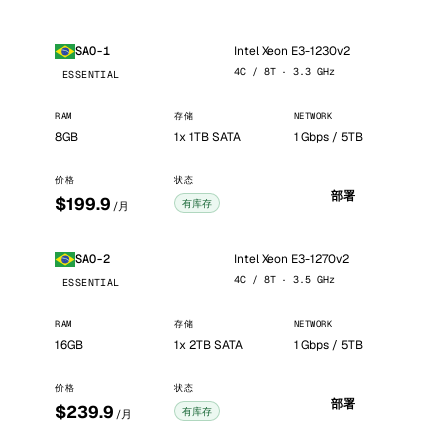
Intel Xeon E3-1230v2
SAO-1
4C / 8T · 3.3 GHz
ESSENTIAL
RAM
存储
NETWORK
8GB
1x 1TB SATA
1 Gbps / 5TB
价格
状态
部署
$199.9
有库存
/月
Intel Xeon E3-1270v2
SAO-2
4C / 8T · 3.5 GHz
ESSENTIAL
RAM
存储
NETWORK
16GB
1x 2TB SATA
1 Gbps / 5TB
价格
状态
部署
$239.9
有库存
/月