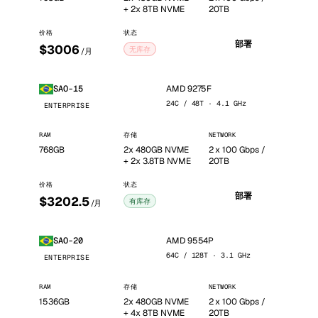
+ 2x 8TB NVME
20TB
价格
状态
部署
$3006
无库存
/月
AMD 9275F
SAO-15
24C / 48T · 4.1 GHz
ENTERPRISE
RAM
存储
NETWORK
768GB
2x 480GB NVME
2 x 100 Gbps /
+ 2x 3.8TB NVME
20TB
价格
状态
部署
$3202.5
有库存
/月
AMD 9554P
SAO-20
64C / 128T · 3.1 GHz
ENTERPRISE
RAM
存储
NETWORK
1536GB
2x 480GB NVME
2 x 100 Gbps /
+ 4x 8TB NVME
20TB