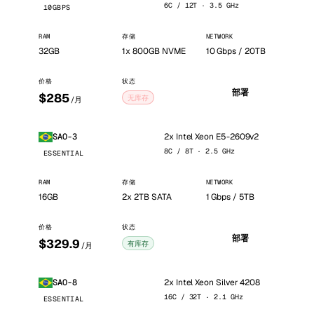
6C / 12T · 3.5 GHz
10GBPS
RAM
存储
NETWORK
32GB
1x 800GB NVME
10 Gbps / 20TB
价格
状态
部署
$285
无库存
/月
2x Intel Xeon E5-2609v2
SAO-3
8C / 8T · 2.5 GHz
ESSENTIAL
RAM
存储
NETWORK
16GB
2x 2TB SATA
1 Gbps / 5TB
价格
状态
部署
$329.9
有库存
/月
2x Intel Xeon Silver 4208
SAO-8
16C / 32T · 2.1 GHz
ESSENTIAL