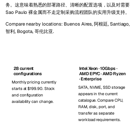
务。这意味着熟悉的部署路径、清晰的配置选项，以及对需要
Sao Paulo 裸金属而不走定制采购流程团队的实用升级支持。
Compare nearby locations:
Buenos Aires, 阿根廷
,
Santiago,
智利
,
Bogota, 哥伦比亚
.
28 current
Intel Xeon · 10Gbps ·
configurations
AMD EPYC · AMD Ryzen
· Enterprise
Monthly pricing currently
SATA, NVME, SSD storage
starts at $199.90. Stock
appears in the current
and configuration
catalogue. Compare CPU,
availability can change.
RAM, disk, port, and
transfer as separate
workload requirements.