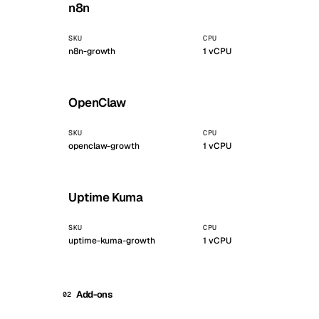
n8n
Stoc
SKU
CPU
Wars
n8n-growth
1
vCPU
OpenClaw
SKU
CPU
openclaw-growth
1
vCPU
Uptime Kuma
SKU
CPU
uptime-kuma-growth
1
vCPU
Add-ons
02