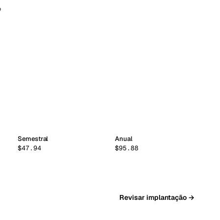
o
Semestral
Anual
$47.94
$95.88
Revisar implantação →