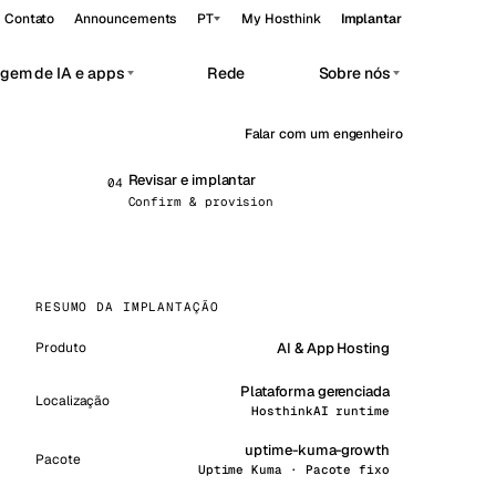
Contato
Announcements
PT
My Hosthink
Implantar
gem de IA e apps
Rede
Sobre nós
A
Falar com um engenheiro
Belgrade
Sérvia
Budapest
Revisar e implantar
Hungria
0
4
rivate AI workloads.
Confirm & provision
Copenhagen
ado
Dinamarca
Helsinki
Finlândia
rivado
RESUMO DA IMPLANTAÇÃO
Kyiv
Ucrânia
AI & App Hosting
Produto
Madrid
Espanha
PU
Plataforma gerenciada
Moscow
Rússia
Localização
HosthinkAI runtime
Paris
França
uptime-kuma-growth
Pacote
Uptime Kuma · Pacote fixo
Sofia
Bulgária