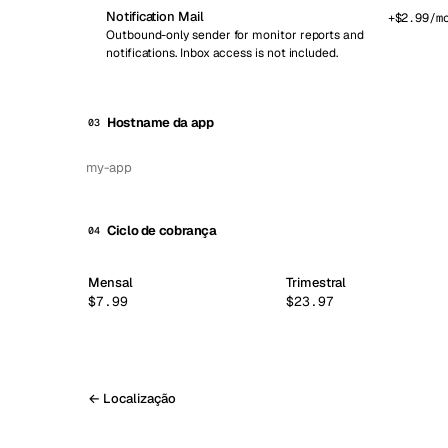
Notification Mail
+$
2.99
/m
Outbound-only sender for monitor reports and
notifications. Inbox access is not included.
Hostname da app
03
Ciclo de cobrança
04
Mensal
Trimestral
$7.99
$23.97
← Localização