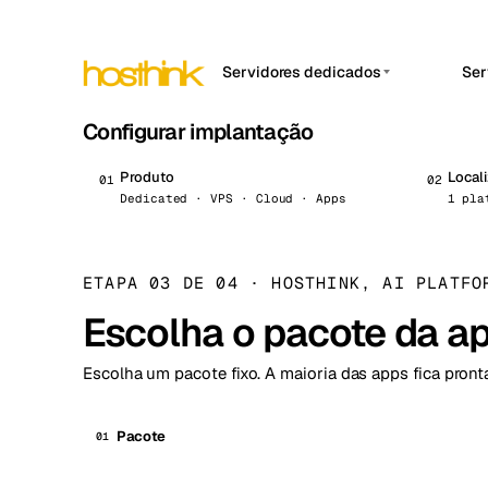
Servidores dedicados
Ser
Configurar implantação
APP
Ásia Servidores (15)
Amst
África Servidores (2)
Brus
Produto
Local
0
1
0
2
Dedicated · VPS · Cloud · Apps
1 pla
Europa Servidores (32)
Burs
América do Sul Servidores
Dubli
(4)
ETAPA 03 DE 04
·
HOSTHINK, AI PLATFO
Istan
América do Norte
Escolha o pacote da ap
Servidores (16)
Lisb
Oceania Servidores (2)
Escolha um pacote fixo. A maioria das apps fica pron
Manc
Novi 
Pacote
01
Prag