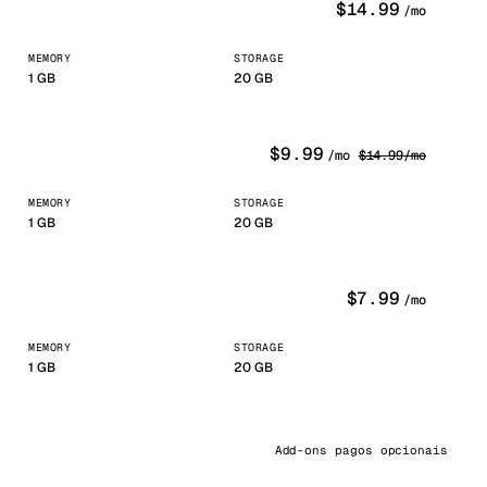
$
14.99
/mo
kholm
Tallinn
Suécia
Estônia
MEMORY
STORAGE
aw
Zurich
Polônia
Suíça
1
GB
20 GB
$
9.99
/mo
$
14.99
/mo
MEMORY
STORAGE
1
GB
20 GB
$
7.99
/mo
MEMORY
STORAGE
1
GB
20 GB
Add-ons pagos opcionais