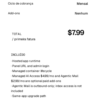
Mensal
Ciclo de cobrança
Vienna
Áustria
Add-ons
Nenhum
$
7.99
TOTAL
/ primeira fatura
INCLUÍDO
·
Hosted app runtime
·
Panel URL and admin login
·
Managed container lifecycle
·
Managed AI Access $4.99/mo and Agentic Mail
$2.99/mo are optional paid add-ons
·
Agentic Mail is outbound-only; inbox access is not
included
·
Same-app upgrade path