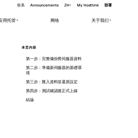
联系
Announcements
ZH
My Hosthink
部署
与应用托管
网络
关于我们
Belgrade
塞尔维亚
本页内容
Budapest
匈牙利
rkloads.
第一步：完整備份舊伺服器資料
Copenhagen
丹麦
第二步：準備新伺服器的基礎環
境
Helsinki
芬兰
第三步：匯入資料並還原設定
Kyiv
乌克兰
第四步：測試確認後正式上線
Madrid
西班牙
結論
Moscow
俄罗斯
Paris
法国
Sofia
保加利亚