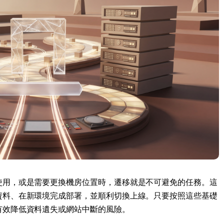
kholm
Tallinn
瑞典
爱沙尼亚
aw
Zurich
波兰
瑞士
使用，或是需要更換機房位置時，遷移就是不可避免的任務。這
資料、在新環境完成部署，並順利切換上線。只要按照這些基礎
有效降低資料遺失或網站中斷的風險。