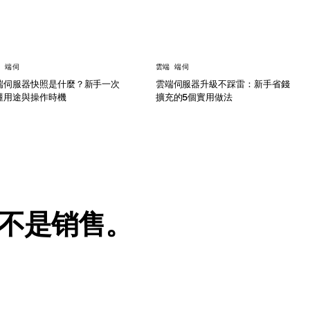
 端伺
雲端 端伺
端伺服器快照是什麼？新手一次
雲端伺服器升級不踩雷：新手省錢
懂用途與操作時機
擴充的5個實用做法
不是销售。