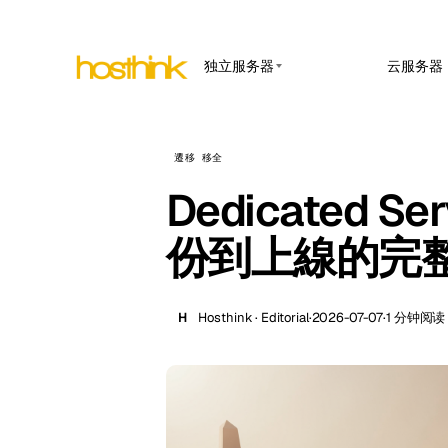
独立服务器
云服务器
APP HOSTING
亚洲 服务器 (15)
Amst
n8n 
非洲 服务器 (2)
遷移 移全
Brus
在托管
Webho
Dedicated 
欧洲 服务器 (32)
Burs
Open
南美 服务器 (4)
面向内
份到上線的完
Dubli
北美 服务器 (16)
Upti
Istan
在线率
大洋洲 服务器 (2)
H
Hosthink · Editorial
·
2026-07-07
·
1 分钟阅读
Lisb
Manc
Novi 
Prag