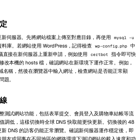
定
至新伺服器。先將網站檔案上傳至對應目錄，再使用
mysql -u
料庫。若網站使用 WordPress，記得檢查
中
wp-config.php
，建議直接在新伺服器上重新申請，例如使用
指令即可快
certbot
修改本機的 hosts 檔，確認網站在新環境下運作正常。例如，
的網域名稱，然後在瀏覽器中輸入網址，檢查網站是否能正常顯
現問題。
線
上完整測試網站功能，包括表單提交、會員登入及購物車結帳等流
L 值調低，這樣切換時全球 DNS 快取能更快更新。切換後的 48
新 DNS 的訪客仍能正常瀏覽。確認新伺服器運作穩定後，即
請朋友或同事在不同地區的網路環境下測試網站的載入速度和功