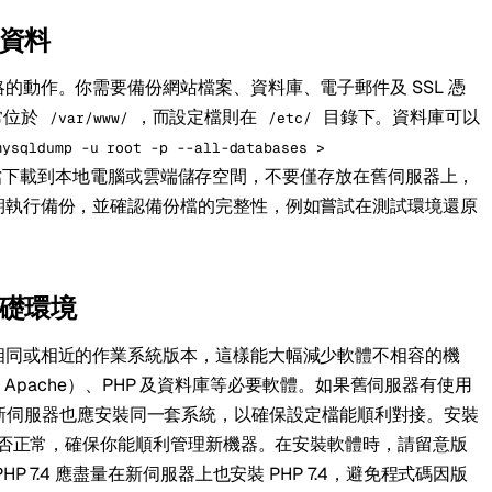
資料
的動作。你需要備份網站檔案、資料庫、電子郵件及 SSL 憑
常位於
，而設定檔則在
目錄下。資料庫可以
/var/www/
/etc/
mysqldump -u root -p --all-databases >
檔下載到本地電腦或雲端儲存空間，不要僅存放在舊伺服器上，
期執行備份，並確認備份檔的完整性，例如嘗試在測試環境還原
礎環境
相同或相近的作業系統版本，這樣能大幅減少軟體不相容的機
 或 Apache）、PHP 及資料庫等必要軟體。如果舊伺服器有使用
aCP），新伺服器也應安裝同一套系統，以確保設定檔能順利對接。安裝
線是否正常，確保你能順利管理新機器。在安裝軟體時，請留意版
 7.4 應盡量在新伺服器上也安裝 PHP 7.4，避免程式碼因版