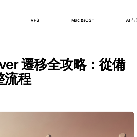
VPS
Mac & iOS
AI 
私有 AI 服务器
erdam
Barcelona
荷兰
西班牙
托管版
私有 AI 服务器
sels
Bucharest
比利时
罗马尼亚
的 n8n 工作区中实现工作流自动化、
Dedicated infrastructure for private AI wo
ok 和 API 集成。
Server 遷移全攻略：從備
a
Chisinau
Ollama 专用 GPU 服务器
土耳其
摩尔多瓦
Claw 托管版
私有本地推理
部应用和服务运营的托管控制平面。
整流程
n
Frankfurt
爱尔兰
德国
DeepSeek 专用 GPU 服务器
me Kuma 托管版
推理工作负载
bul
Keflavik
土耳其
冰岛
检查、SSL 监控、告警和状态页面。
GPU AI 服务器
on
London
葡萄牙
英国
专用 GPU 基础设施
专用 LLM 服务器
hester
Milan
英国
意大利
Self-hosted AI 堆栈
Travnik
Oslo
波斯尼亚和黑塞哥维那
挪威
ue
Siauliai
捷克
立陶宛