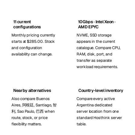
11 current
10Gbps · Intel Xeon ·
configurations
AMD EPYC
Monthly pricing currently
NVME, SSD storage
starts at $285.00. Stock
appears in the current
and configuration
catalogue. Compare CPU,
availability can change.
RAM, disk, port, and
transfer as separate
workload requirements.
Nearby alternatives
Country-level inventory
Also compare Buenos
Compare every active
Aires, 阿根廷, Santiago, 智
Argentina dedicated
利, Sao Paulo, 巴西 when
server location from one
route, stock, or price
standard Hosthink server
flexibility matters.
table.