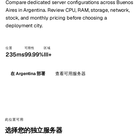
Compare dedicated server configurations across Buenos
Aires in Argentina. Review CPU, RAM, storage, network,
stock, and monthly pricing before choosing a
deployment city.
位置
可用性
区域
235ms
99.99%
III+
在 Argentina 部署
查看可用服务器
此位置可用
选择您的独立服务器