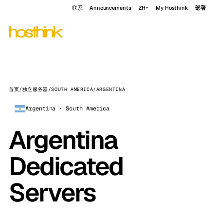
联系
Announcements
ZH
My Hosthink
部署
首页
/
独立服务器
/
SOUTH AMERICA
/
ARGENTINA
Argentina · South America
Argentina
Dedicated
Servers