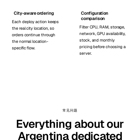
City-aware ordering
Configuration
comparison
Each deploy action keeps
Filter CPU, RAM, storage,
the real city location, so
network, GPU availability,
orders continue through
stock, and monthly
the normal location-
pricing before choosing a
specific flow.
server.
常见问题
Everything about our
Argentina dedicated