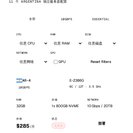
11 个 ARGENTINA 独立服务器配置
全部
10GBPS
ESSENTIAL
CPU
RAM
DISK
NETWORK
GPU
GPU
Reset filters
E-2386G
AR-4
6C / 12T · 3.5 GHz
10GBPS
RAM
存储
NETWORK
32GB
1x 800GB NVME
10 Gbps / 20TB
价格
状态
部署
$285
无库存
/月