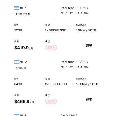
Intel Xeon E-2276G
AR-1
6C / 12T · 3.8 GHz
ESSENTIAL
RAM
存储
NETWORK
32GB
1x 500GB SSD
1 Gbps / 20TB
价格
状态
部署
$419.9
无库存
/月
Intel Xeon E-2278G
AR-2
8C / 16T · 3.4 GHz
10GBPS
RAM
存储
NETWORK
64GB
2x 500GB SSD
10 Gbps / 20TB
价格
状态
部署
$469.9
无库存
/月
AMD 4244P
AR-8