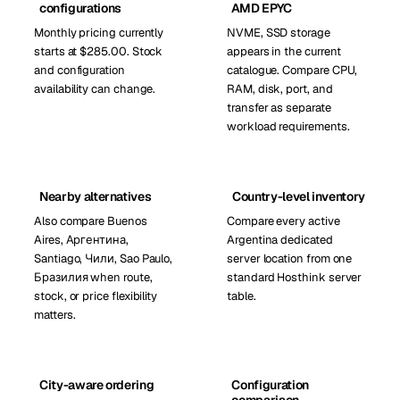
configurations
AMD EPYC
Monthly pricing currently
NVME, SSD storage
starts at $285.00. Stock
appears in the current
and configuration
catalogue. Compare CPU,
availability can change.
RAM, disk, port, and
transfer as separate
workload requirements.
Nearby alternatives
Country-level inventory
Also compare Buenos
Compare every active
Aires, Аргентина,
Argentina dedicated
Santiago, Чили, Sao Paulo,
server location from one
Бразилия when route,
standard Hosthink server
stock, or price flexibility
table.
matters.
City-aware ordering
Configuration