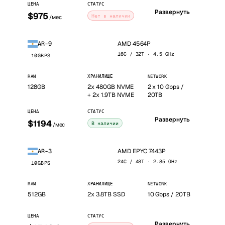
ЦЕНА
СТАТУС
Развернуть
$975
Нет в наличии
/мес
AMD 4564P
AR-9
16C / 32T · 4.5 GHz
10GBPS
RAM
ХРАНИЛИЩЕ
NETWORK
128GB
2x 480GB NVME
2 x 10 Gbps /
+ 2x 1.9TB NVME
20TB
ЦЕНА
СТАТУС
Развернуть
$1194
В наличии
/мес
AMD EPYC 7443P
AR-3
24C / 48T · 2.85 GHz
10GBPS
RAM
ХРАНИЛИЩЕ
NETWORK
512GB
2x 3.8TB SSD
10 Gbps / 20TB
ЦЕНА
СТАТУС
Развернуть