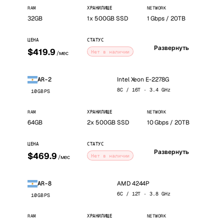
RAM
ХРАНИЛИЩЕ
NETWORK
32GB
1x 500GB SSD
1 Gbps / 20TB
ЦЕНА
СТАТУС
Развернуть
$419.9
Нет в наличии
/мес
Intel Xeon E-2278G
AR-2
8C / 16T · 3.4 GHz
10GBPS
RAM
ХРАНИЛИЩЕ
NETWORK
64GB
2x 500GB SSD
10 Gbps / 20TB
ЦЕНА
СТАТУС
Развернуть
$469.9
Нет в наличии
/мес
AMD 4244P
AR-8
6C / 12T · 3.8 GHz
10GBPS
RAM
ХРАНИЛИЩЕ
NETWORK