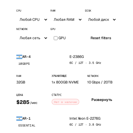
CPU
RAM
DISK
NETWORK
GPU
GPU
Reset filters
E-2386G
AR-4
6C / 12T · 3.5 GHz
10GBPS
RAM
ХРАНИЛИЩЕ
NETWORK
32GB
1x 800GB NVME
10 Gbps / 20TB
ЦЕНА
СТАТУС
Развернуть
$285
Нет в наличии
/мес
Intel Xeon E-2276G
AR-1
6C / 12T · 3.8 GHz
ESSENTIAL