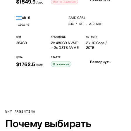
$1549.9
Нет в наличии
/мес
AMD 9254
AR-5
24C / 48T · 2.9 GHz
10GBPS
RAM
ХРАНИЛИЩЕ
NETWORK
384GB
2x 480GB NVME
2 x 10 Gbps /
+ 2x 3.8TB NVME
20TB
ЦЕНА
СТАТУС
Развернуть
$1762.5
В наличии
/мес
WHY ARGENTINA
Почему выбирать