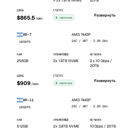
+ 2x 1.9TB NVME
20TB
ЦЕНА
СТАТУС
Развернуть
$865.5
В наличии
/мес
AMD 7443P
AR-7
24C / 48T · 2.85 GHz
10GBPS
RAM
ХРАНИЛИЩЕ
NETWORK
256GB
2x 1.9TB NVME
2 x 10 Gbps /
20TB
ЦЕНА
СТАТУС
Развернуть
$909
В наличии
/мес
AMD 7443P
AR-11
24C / 48T · 2.85 GHz
10GBPS
RAM
ХРАНИЛИЩЕ
NETWORK
512GB
2x 3.8TB NVME
10 Gbps / 20TB